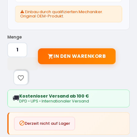
⚠️ Einbau durch qualifizierten Mechaniker.
Original OEM-Produkt.
Menge
IN DEN WARENKORB

favorite_border
Kostenloser Versand ab 100 €
🚚
DPD • UPS • Internationaler Versand

Derzeit nicht auf Lager