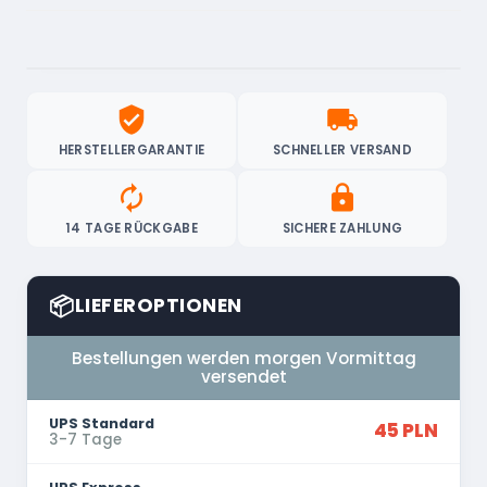
verified_user
local_shipping
HERSTELLERGARANTIE
SCHNELLER VERSAND
autorenew
lock
14 TAGE RÜCKGABE
SICHERE ZAHLUNG
📦
LIEFEROPTIONEN
Bestellungen werden morgen Vormittag
versendet
UPS Standard
45 PLN
3-7 Tage