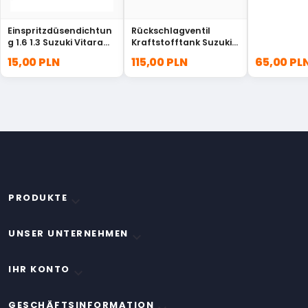
Einspritzdüsendichtun
Rückschlagventil
g 1.6 1.3 Suzuki Vitara
Kraftstofftank Suzuki
Samurai 13421-61A00
Grand Vitara XL-7
15,00 PLN
115,00 PLN
65,00 PL
85451-75100
PRODUKTE

UNSER UNTERNEHMEN

IHR KONTO

GESCHÄFTSINFORMATION