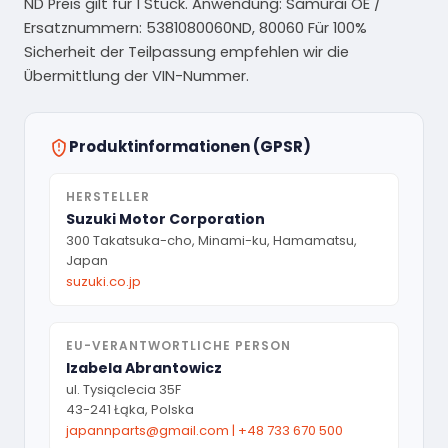
ND Preis gilt für 1 Stück. Anwendung: Samurai OE /
Ersatznummern: 5381080060ND, 80060 Für 100%
Sicherheit der Teilpassung empfehlen wir die
Übermittlung der VIN-Nummer.
Produktinformationen (GPSR)
HERSTELLER
Suzuki Motor Corporation
300 Takatsuka-cho, Minami-ku, Hamamatsu,
Japan
suzuki.co.jp
EU-VERANTWORTLICHE PERSON
Izabela Abrantowicz
ul. Tysiąclecia 35F
43-241 Łąka, Polska
japannparts@gmail.com
|
+48 733 670 500