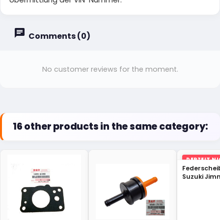
Comments (0)
No customer reviews for the moment.
16 other products in the same category:
DERZEIT N
LAGER
Federschei
Suzuki Jimn
82CB0