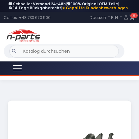
🚚 Schneller Versand 24-48h
|
🛡️ 100% Original OEM Teile
|
DERZEIT NICHT AUF LAGER
🔁 14 Tage Rückgaberecht
|
⭐ Geprüfte Kundenbewertungen
(0)
Language:

shopping_cart
Deutsch
PLN
Call us:
+48 733 670 500


search