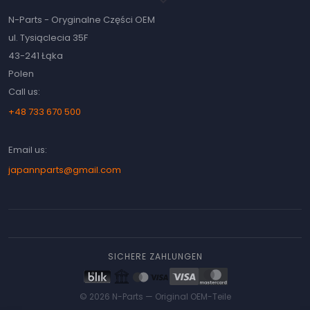
keyboard_arrow_down
N-Parts - Oryginalne Części OEM
ul. Tysiąclecia 35F
43-241 Łąka
Polen
Call us:
+48 733 670 500
Email us:
japannparts@gmail.com
SICHERE ZAHLUNGEN
© 2026 N-Parts —
Original OEM-Teile