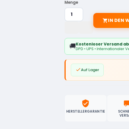
Menge
IN DEN

Kostenloser Versand ab
🚚
DPD • UPS • Internationaler 

Auf Lager
verified_user
local_sh
HERSTELLERGARANTIE
SCHNE
VERS