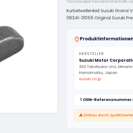
Tax included
Versand innerhalb v
Kurbelwellenkeil Suzuki Grand 
08341-31059 Original Suzuki Preis
Produktinformatione
HERSTELLER
Suzuki Motor Corporat
300 Takatsuka-cho, Minami
Hamamatsu, Japan
suzuki.co.jp
🔖
OEM-Referenznummer:
⚠️ Einbau durch qualifizier