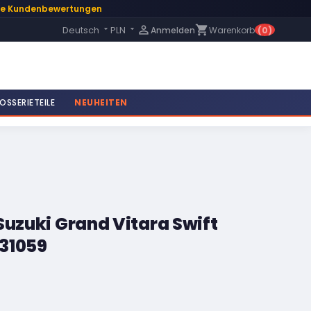
te Kundenbewertungen
Language:

shopping_cart
Deutsch
PLN
Anmelden
Warenkorb
(0)


OSSERIETEILE
NEUHEITEN
Suzuki Grand Vitara Swift
31059