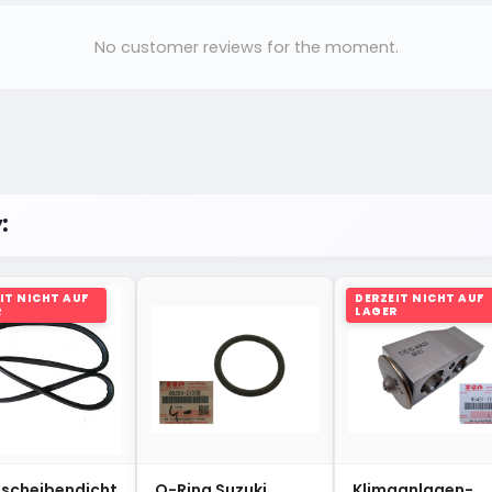
No customer reviews for the moment.
:
IT NICHT AUF
DERZEIT NICHT AUF
R
LAGER
tscheibendicht
O-Ring Suzuki
Klimaanlagen-