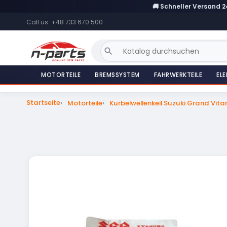
🚚 Schneller Versand 
Call us:
+48 733 670 500
search
MOTORTEILE
BREMSSYSTEM
FAHRWERKTEILE
ELE
Startseite
Motorteile
Kurbelwellenkeil Suzuki Grand Vit