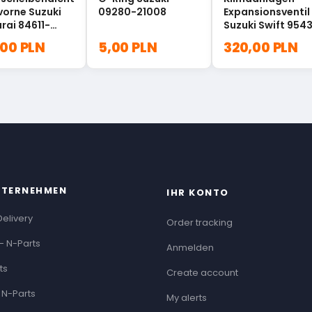
vorne Suzuki
09280-21008
Expansionsventil
rai 84611-
Suzuki Swift 9543
71L00
,00 PLN
5,00 PLN
320,00 PLN
NTERNEHMEN
IHR KONTO
Delivery
Order tracking
- N-Parts
Anmelden
ts
Create account
 N-Parts
My alerts