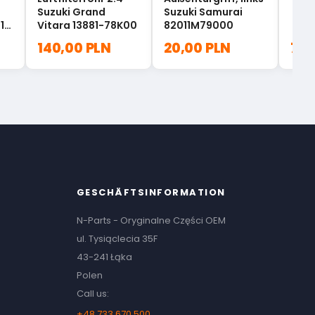
Suzuki Grand
Suzuki Samurai
1-
Vitara 13881-78K00
82011M79000
140,00 PLN
20,00 PLN
702
GESCHÄFTSINFORMATION
N-Parts - Oryginalne Części OEM
ul. Tysiąclecia 35F
43-241 Łąka
Polen
Call us:
+48 733 670 500