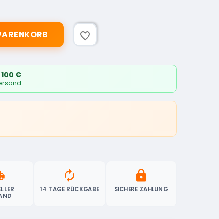
 WARENKORB
favorite_border
 100 €
Versand
ipping
autorenew
lock
LLER
14 TAGE RÜCKGABE
SICHERE ZAHLUNG
AND