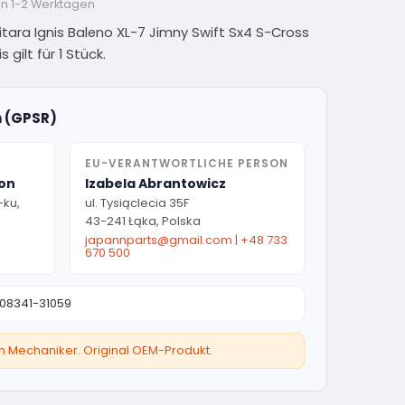
on 1-2 Werktagen
Vitara Ignis Baleno XL-7 Jimny Swift Sx4 S-Cross
 gilt für 1 Stück.
n (GPSR)
EU-VERANTWORTLICHE PERSON
ion
Izabela Abrantowicz
-ku,
ul. Tysiąclecia 35F
43-241 Łąka, Polska
japannparts@gmail.com
|
+48 733
670 500
08341-31059
ten Mechaniker. Original OEM-Produkt.