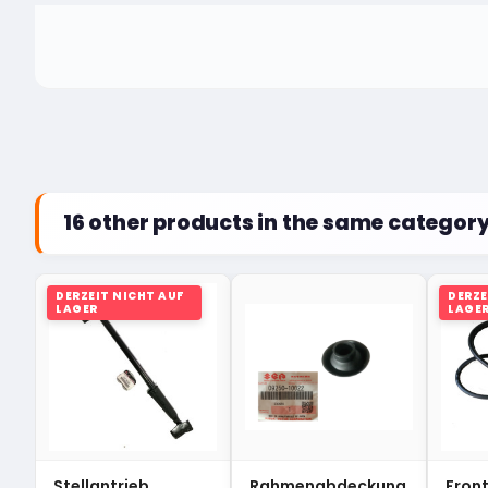
16 other products in the same category
DERZEIT NICHT AUF
DERZE
LAGER
LAGE
Stellantrieb,
Rahmenabdeckung
Fron