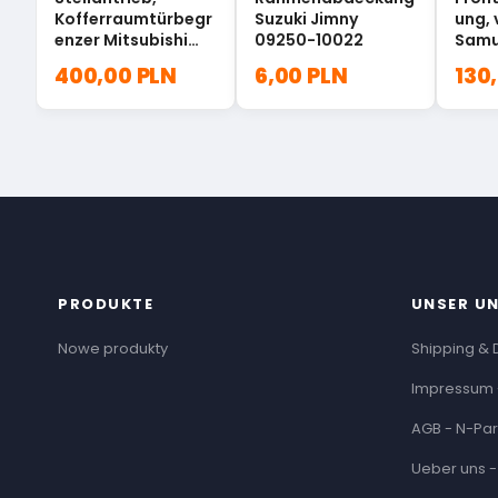
Kofferraumtürbegr
Suzuki Jimny
ung, 
enzer Mitsubishi
09250-10022
Samu
pajero 5822A016
80151
400,00 PLN
6,00 PLN
130
PRODUKTE
UNSER U
Nowe produkty
Shipping & 
Impressum 
AGB - N-Par
Ueber uns -