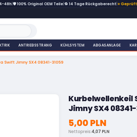
24-48h
|
🛡️ 100% Original OEM Teile
|
🔁 14 Tage Rückgaberecht
|
⭐ Geprüf
KTRIK
ANTRIEBSSTRANG
KÜHLSYSTEM
ABGASANLAGE
KAR
ara Swift Jimny SX4 08341-31059
Kurbelwellenkeil 
Jimny SX4 08341-
5,00 PLN
Nettopreis:
4,07 PLN