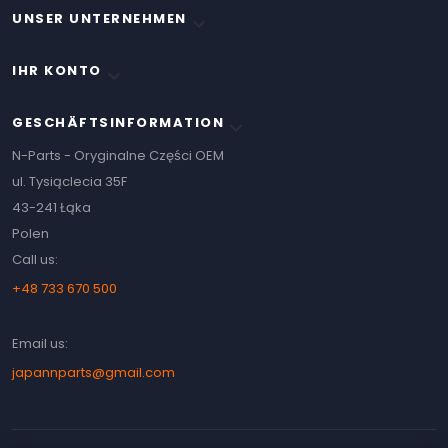
UNSER UNTERNEHMEN

IHR KONTO

GESCHÄFTSINFORMATION
keyboard_arrow_down
N-Parts - Oryginalne Części OEM
ul. Tysiąclecia 35F
43-241 Łąka
Polen
Call us:
+48 733 670 500
Email us:
japannparts@gmail.com