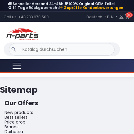
🚚 Schneller Versand 24-48h
|
🛡️ 100% Original OEM Teile
|
🔁 14 Tage Rückgaberecht
|
⭐ Geprüfte Kundenbewertungen
(0)
Language:

shopping_cart
Deutsch
PLN
Call us:
+48 733 670 500


search
Sitemap
Our Offers
New products
Best sellers
Price drop
Brands
Daihatsu