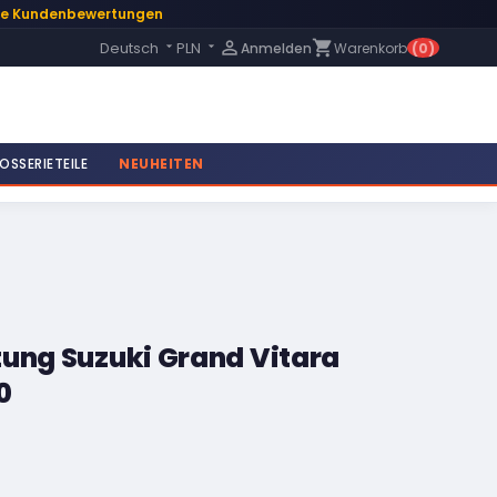
te Kundenbewertungen
Language:

shopping_cart
Deutsch
PLN
Anmelden
Warenkorb
(0)


OSSERIETEILE
NEUHEITEN
tung Suzuki Grand Vitara
0