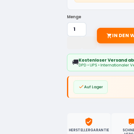
Menge
IN DEN

Kostenloser Versand ab
🚚
DPD • UPS • Internationaler 

Auf Lager
verified_user
local_sh
HERSTELLERGARANTIE
SCHNE