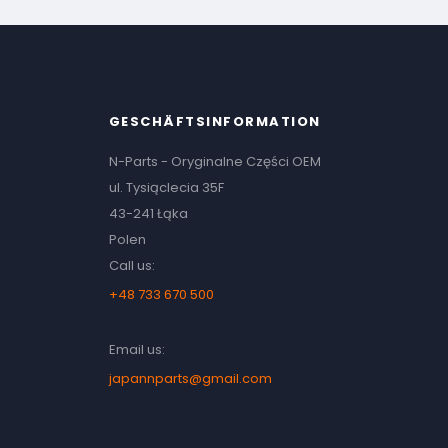
GESCHÄFTSINFORMATION
N-Parts - Oryginalne Części OEM
ul. Tysiąclecia 35F
43-241 Łąka
Polen
Call us:
+48 733 670 500
Email us:
japannparts@gmail.com