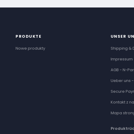
PRODUKTE
UNSER U
Nowe produkty
Shipping & 
Impressum 
AGB - N-Par
Ueber uns -
Secure Pay
Kontakt z n
Mapa stron
Produktrü