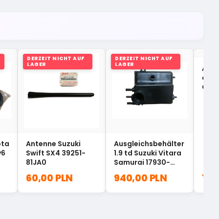
DERZEIT NICHT AUF
DERZEIT NICHT AUF
LAGER
LAGER
Ausp
chtu
Gran
1414
ota
Antenne Suzuki
Ausgleichsbehälter
v6
Swift SX4 39251-
1.9 td Suzuki Vitara
81JA0
Samurai 17930-
86CB1
60,00 PLN
940,00 PLN
127