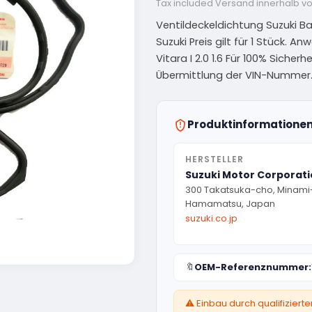
Tax included
Versand innerhalb v
Ventildeckeldichtung Suzuki Bal
Suzuki Preis gilt für 1 Stück. A
Vitara I 2.0 1.6 Für 100% Sicher
Übermittlung der VIN-Nummer
Produktinformatione
HERSTELLER
Suzuki Motor Corporat
300 Takatsuka-cho, Minami
Hamamatsu, Japan
suzuki.co.jp
🔖
OEM-Referenznummer:
⚠️ Einbau durch qualifizier