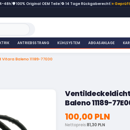
24-48h
|
🛡️ 100% Original OEM Teile
|
🔁 14 Tage Rückgaberecht
|
⭐ Geprüf
KTRIK
ANTRIEBSSTRANG
KÜHLSYSTEM
ABGASANLAGE
KAR
 Vitara Baleno 11189-77E00
Ventildeckeldich
Baleno 11189-77E0
100,00 PLN
Nettopreis:
81,30 PLN