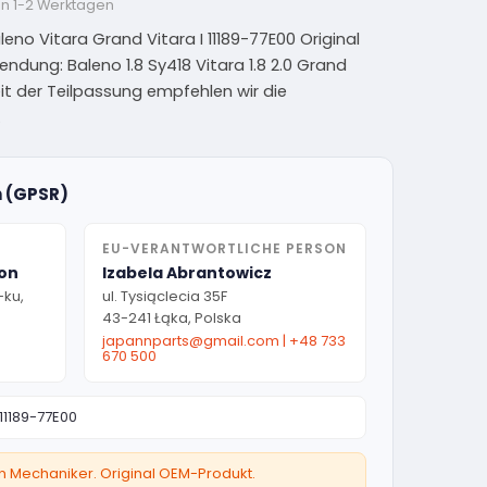
on 1-2 Werktagen
eno Vitara Grand Vitara I 11189-77E00 Original
nwendung: Baleno 1.8 Sy418 Vitara 1.8 2.0 Grand
heit der Teilpassung empfehlen wir die
.
n (GPSR)
EU-VERANTWORTLICHE PERSON
ion
Izabela Abrantowicz
-ku,
ul. Tysiąclecia 35F
43-241 Łąka, Polska
japannparts@gmail.com
|
+48 733
670 500
11189-77E00
ten Mechaniker. Original OEM-Produkt.