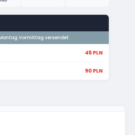
AND
Montag Vormittag versendet
45 PLN
90 PLN