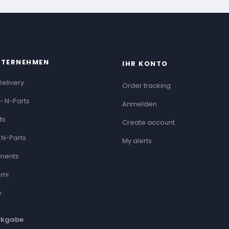
NTERNEHMEN
IHR KONTO
Delivery
Order tracking
- N-Parts
Anmelden
ts
Create account
 N-Parts
My alerts
ments
ami
y
ckgabe