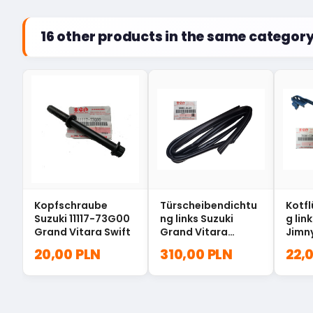
16 other products in the same category
Kopfschraube
Türscheibendichtu
Kotfl
Suzuki 11117-73G00
ng links Suzuki
g lin
Grand Vitara Swift
Grand Vitara
Jimn
83680-64J01
57M
20,00 PLN
310,00 PLN
22,