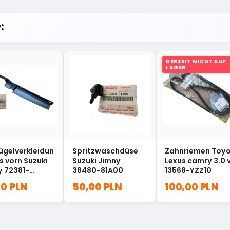
:
DERZEIT NICHT AUF
LAGER
ügelverkleidun
Spritzwaschdüse
Zahnriemen Toy
ks vorn Suzuki
Suzuki Jimny
Lexus camry 3.0 
y 72381-
38480-81A00
13568-YZZ10
00
00 PLN
50,00 PLN
100,00 PLN