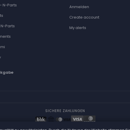
- N-Parts
Anmelden
ts
Create account
 N-Parts
My alerts
ments
ami
y
ckgabe
SICHERE ZAHLUNGEN
© 2026 N-Parts —
Original OEM-Teile