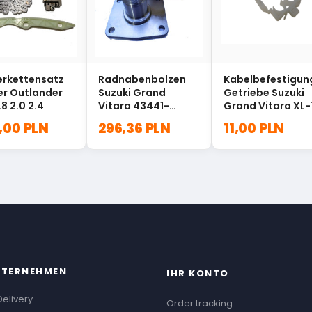
erkettensatz
Radnabenbolzen
Kabelbefestigun
er Outlander
Suzuki Grand
Getriebe Suzuki
.8 2.0 2.4
Vitara 43441-
Grand Vitara XL-
60A20
09403-14313
,00 PLN
296,36 PLN
11,00 PLN
NTERNEHMEN
IHR KONTO
Delivery
Order tracking