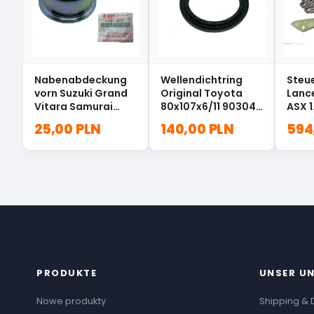
Nabenabdeckung
Wellendichtring
Steu
vorn Suzuki Grand
Original Toyota
Lanc
Vitara Samurai
80x107x6/11 90304-
ASX 1
43241-80001
80002
25,00 PLN
140,00 PLN
594
PRODUKTE
UNSER U
Nowe produkty
Shipping & 