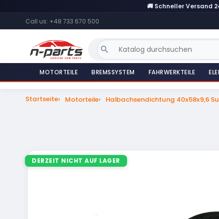
🚚 Schneller Versand 
Call us:
+48 733 670 500
search
MOTORTEILE
BREMSSYSTEM
FAHRWERKTEILE
ELE
Startseite
Motorteile
Halbachsendichtung 40x58x9,6 Suz
DERZEIT NICHT AUF LAGER