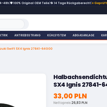
24-48h
|
🛡️ 100% Original OEM Teile
|
🔁 14 Tage Rückgaberecht
|
⭐ Geprüf
KTRIK
ANTRIEBSSTRANG
KÜHLSYSTEM
ABGASANLAGE
KAR
uki Swift SX4 Ignis 27841-64G00
Halbachsendichtu
SX4 Ignis 27841-
33,00 PLN
Nettopreis:
26,83 PLN