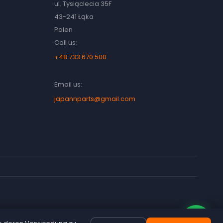
ul. Tysiąclecia 35F
43-241 Łąka
Polen
Call us:
+48 733 670 500
Email us:
japannparts@gmail.com