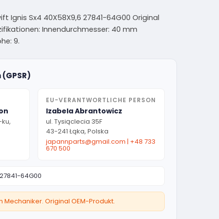
ft Ignis Sx4 40X58X9,6 27841-64G00 Original
Spezifikationen: Innendurchmesser: 40 mm
e: 9.
n (GPSR)
EU-VERANTWORTLICHE PERSON
ion
Izabela Abrantowicz
-ku,
ul. Tysiąclecia 35F
43-241 Łąka, Polska
japannparts@gmail.com
|
+48 733
670 500
27841-64G00
ten Mechaniker. Original OEM-Produkt.