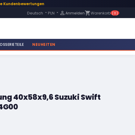
te Kundenbewertungen
Language:

shopping_cart
Deutsch
PLN
Anmelden
Warenkorb
(0)


OSSERIETEILE
NEUHEITEN
ng 40x58x9,6 Suzuki Swift
64G00