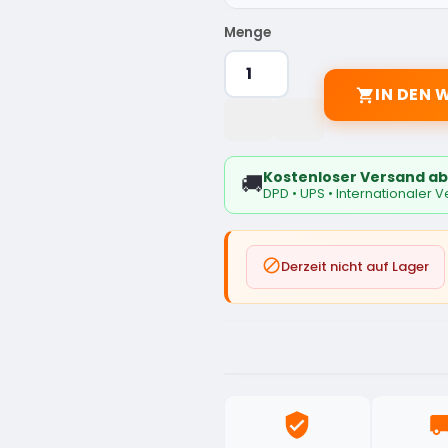
Menge
IN DEN

Kostenloser Versand ab
🚚
DPD • UPS • Internationaler 

Derzeit nicht auf Lager
verified_user
local_sh