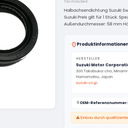
Tax included
Halbachsendichtung Suzuki Swi
Suzuki Preis gilt für 1 Stück. 
Außendurchmesser: 58 mm Höh
Produktinformatione
HERSTELLER
Suzuki Motor Corporat
300 Takatsuka-cho, Minami
Hamamatsu, Japan
suzuki.co.jp
🔖
OEM-Referenznummer:
⚠️ Einbau durch qualifizier