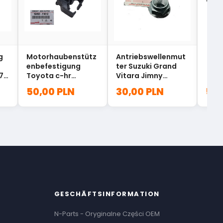
891
g
Motorhaubenstütz
Antriebswellenmut
enbefestigung
ter Suzuki Grand
7
Toyota c-hr
Vitara Jimny
53452-F4012
27375-60A00
50,00 PLN
30,00 PLN
500
GESCHÄFTSINFORMATION
N-Parts - Oryginalne Części OEM