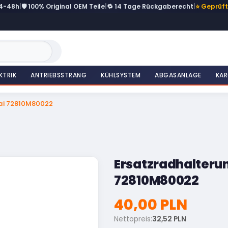
24-48h
|
🛡️ 100% Original OEM Teile
|
🔁 14 Tage Rückgaberecht
|
⭐ Geprüf
KTRIK
ANTRIEBSSTRANG
KÜHLSYSTEM
ABGASANLAGE
KAR
ai 72810M80022
Ersatzradhalteru
72810M80022
40,00 PLN
Nettopreis:
32,52 PLN