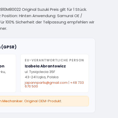
0M80022 Original Suzuki Preis gilt für 1 Stück.
z Position: Hinten Anwendung: Samurai OE /
r 100% Sicherheit der Teilpassung empfehlen wir
mer.
n (GPSR)
EU-VERANTWORTLICHE PERSON
ion
Izabela Abrantowicz
-ku,
ul. Tysiąclecia 35F
43-241 Łąka, Polska
japannparts@gmail.com
|
+48 733
670 500
ten Mechaniker. Original OEM-Produkt.