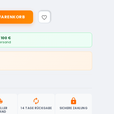
 WARENKORB
favorite_border
 100 €
Versand
ipping
autorenew
lock
LLER
14 TAGE RÜCKGABE
SICHERE ZAHLUNG
AND