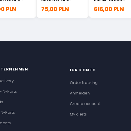
a 29170-
Vitara 16781-77E01
Vitara 26570-
00 PLN
75,00 PLN
616,00 PLN
0
65D10
NTERNEHMEN
IHR KONTO
Delivery
Order tracking
- N-Parts
Anmelden
ts
Create account
 N-Parts
My alerts
ments