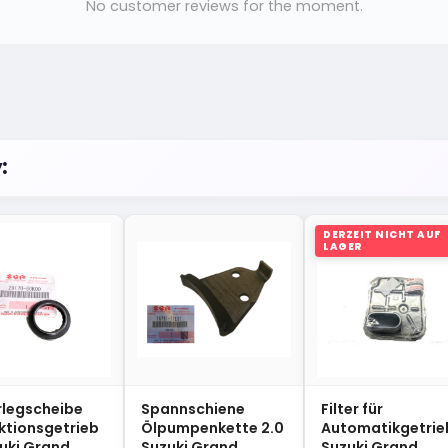
No customer reviews for the moment.
:
DERZEIT NICHT AUF
LAGER
rlegscheibe
Spannschiene
Filter für
ktionsgetrieb
Ölpumpenkette 2.0
Automatikgetrie
uki Grand
Suzuki Grand
Suzuki Grand