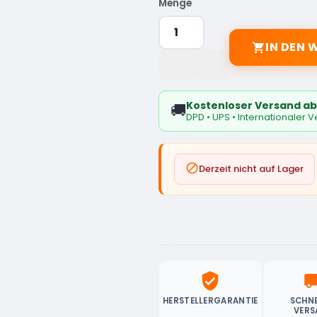
Menge
IN DEN

Kostenloser Versand ab
🚚
DPD • UPS • Internationaler 

Derzeit nicht auf Lager
verified_user
local_sh
HERSTELLERGARANTIE
SCHNE
VERS