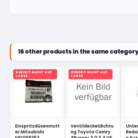
16 other products in the same category
DERZEIT NICHT AUF
DERZEIT NICHT AUF
LAGER
LAGER
Einspritzdüsenmutt
Ventildeckeldichtu
Unte
er Mitsubishi
ng Toyota Camry
Redu
MD068353
4Runner 3.0 3.4 V6
e Suz