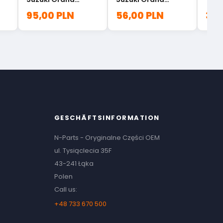
Vitara Swift
Vitara Jimny
95,00 PLN
56,00 PLN
33,
BH5278E0
Samurai 18118-
58B00
GESCHÄFTSINFORMATION
N-Parts - Oryginalne Części OEM
ul. Tysiąclecia 35F
43-241 Łąka
Polen
Call us:
+48 733 670 500