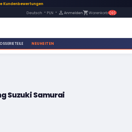
te Kundenbewertungen
Language:

shopping_cart
Deutsch
PLN
Anmelden
Warenkorb
(0)


OSSERIETEILE
NEUHEITEN
ng Suzuki Samurai