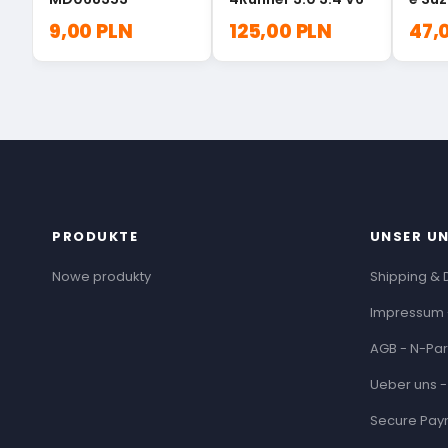
Vitar
9,00 PLN
125,00 PLN
47,
80K0
PRODUKTE
UNSER U
Nowe produkty
Shipping & 
Impressum 
AGB - N-Par
Ueber uns -
Secure Pay