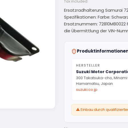
Tax included
Ersatzradhalterung Samurai 7281
Spezifikationen: Farbe: Schwar
Ersatznummern: 72810M80022 Fü
die Übermittlung der VIN-Num
Produktinformatione
HERSTELLER
Suzuki Motor Corporat
300 Takatsuka-cho, Minami
Hamamatsu, Japan
suzuki.co.jp
⚠️ Einbau durch qualifizier