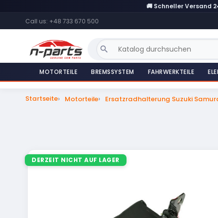
🚚 Schneller Versand 
Call us:
+48 733 670 500
search
MOTORTEILE
BREMSSYSTEM
FAHRWERKTEILE
ELE
Startseite
Motorteile
Ersatzradhalterung Suzuki Samur
DERZEIT NICHT AUF LAGER