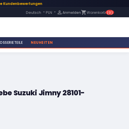
te Kundenbewertungen
Language:

shopping_cart
Deutsch
PLN
Anmelden
Warenkorb
(0)


OSSERIETEILE
NEUHEITEN
ebe Suzuki Jimny 28101-