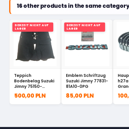
16 other products in the same category
DERZEIT NICHT AUF
DERZEIT NICHT AUF
LAGER
LAGER
Teppich
Emblem Schriftzug
Haup
Bodenbelag Suzuki
Suzuki Jimny 77831-
h27a 
Jimny 75150-
81A10-0PG
Gran
82AE0-R3F
M66
500,00 PLN
85,00 PLN
100