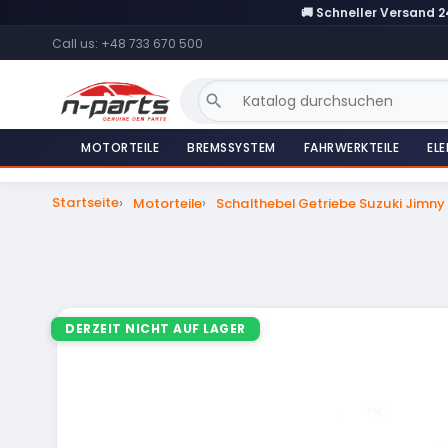
🚚 Schneller Versand 
Call us:
+48 733 670 500
search
MOTORTEILE
BREMSSYSTEM
FAHRWERKTEILE
ELE
Startseite
Motorteile
Schalthebel Getriebe Suzuki Jimny
DERZEIT NICHT AUF LAGER