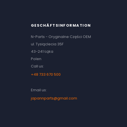
GESCHÄFTSINFORMATION
N-Parts - Oryginalne Części OEM
ul. Tysiąclecia 35F
43-241 Łąka
Polen
Call us:
+48 733 670 500
Email us:
japannparts@gmail.com