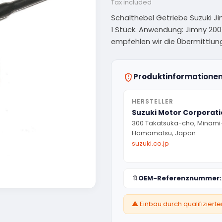
Tax included
Schalthebel Getriebe Suzuki Jim
1 Stück. Anwendung: Jimny 2004
empfehlen wir die Übermittlu
Produktinformatione
HERSTELLER
Suzuki Motor Corporat
300 Takatsuka-cho, Minami
Hamamatsu, Japan
suzuki.co.jp
🔖
OEM-Referenznummer:
⚠️ Einbau durch qualifizier