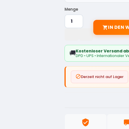
Menge
IN DEN

Kostenloser Versand ab
🚚
DPD • UPS • Internationaler 

Derzeit nicht auf Lager
verified_user
local_sh