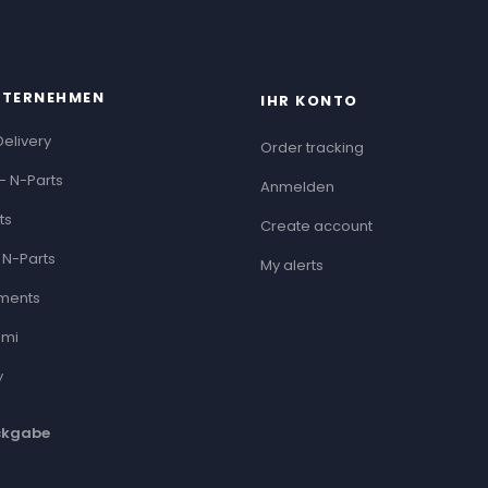
NTERNEHMEN
IHR KONTO
Delivery
Order tracking
- N-Parts
Anmelden
ts
Create account
 N-Parts
My alerts
ments
ami
y
ckgabe