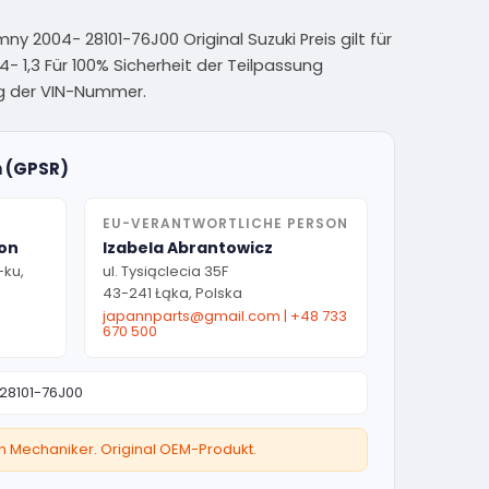
ny 2004- 28101-76J00 Original Suzuki Preis gilt für
- 1,3 Für 100% Sicherheit der Teilpassung
ng der VIN-Nummer.
n (GPSR)
EU-VERANTWORTLICHE PERSON
ion
Izabela Abrantowicz
-ku,
ul. Tysiąclecia 35F
43-241 Łąka, Polska
japannparts@gmail.com
|
+48 733
670 500
28101-76J00
ten Mechaniker. Original OEM-Produkt.