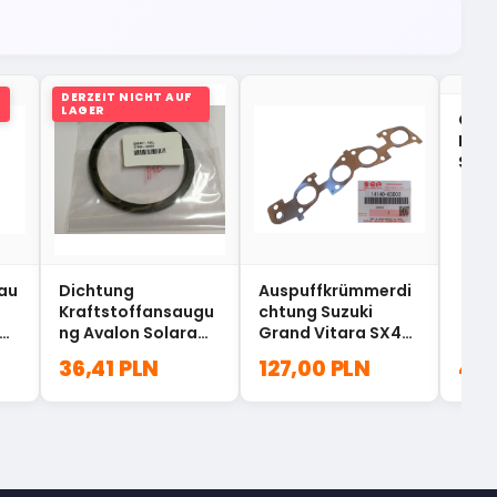
DERZEIT NICHT AUF
LAGER
Getr
Dich
Swif
247
rau
Dichtung
Auspuffkrümmerdi
Kraftstoffansaugu
chtung Suzuki
ng Avalon Solara
Grand Vitara SX4
Camry Toyota
14140-65D02
36,41 PLN
127,00 PLN
47,
77169-33020