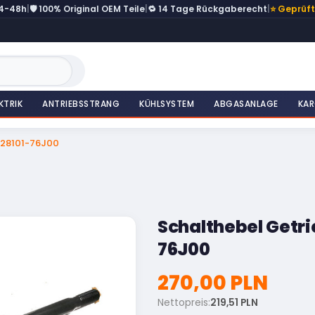
24-48h
|
🛡️ 100% Original OEM Teile
|
🔁 14 Tage Rückgaberecht
|
⭐ Geprüf
KTRIK
ANTRIEBSSTRANG
KÜHLSYSTEM
ABGASANLAGE
KAR
 28101-76J00
Schalthebel Getri
76J00
270,00 PLN
Nettopreis:
219,51 PLN