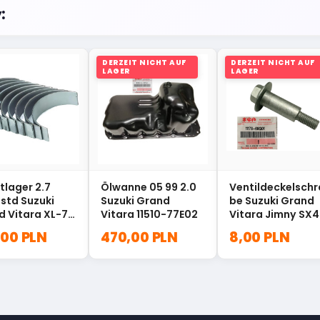
:
DERZEIT NICHT AUF
DERZEIT NICHT AUF
LAGER
LAGER
tlager 2.7
Ölwanne 05 99 2.0
Ventildeckelsch
std Suzuki
Suzuki Grand
be Suzuki Grand
d Vitara XL-7
Vitara 11510-77E02
Vitara Jimny SX4
3ASTD
11178-69G01
,00 PLN
470,00 PLN
8,00 PLN