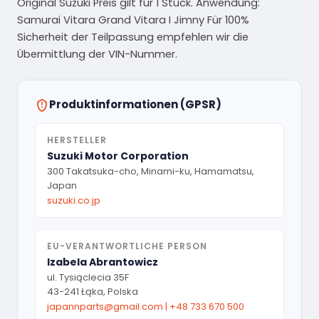
Original Suzuki Preis gilt für 1 Stück. Anwendung:
Samurai Vitara Grand Vitara I Jimny Für 100%
Sicherheit der Teilpassung empfehlen wir die
Übermittlung der VIN-Nummer.
Produktinformationen (GPSR)
HERSTELLER
Suzuki Motor Corporation
300 Takatsuka-cho, Minami-ku, Hamamatsu,
Japan
suzuki.co.jp
EU-VERANTWORTLICHE PERSON
Izabela Abrantowicz
ul. Tysiąclecia 35F
43-241 Łąka, Polska
japannparts@gmail.com
|
+48 733 670 500