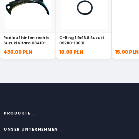
90105-1402
Radlauf hinten rechts
O-Ring 1.9x18.8 Suzuki
Suzuki Vitara 63410-
09280-19001
60A00
430,00 PLN
10,00 PLN
15,00 PLN
PRODUKTE

UNSER UNTERNEHMEN
