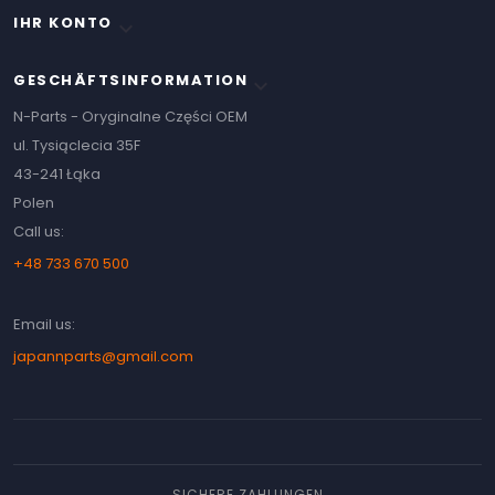
IHR KONTO

GESCHÄFTSINFORMATION
keyboard_arrow_down
N-Parts - Oryginalne Części OEM
ul. Tysiąclecia 35F
43-241 Łąka
Polen
Call us:
+48 733 670 500
Email us:
japannparts@gmail.com
SICHERE ZAHLUNGEN