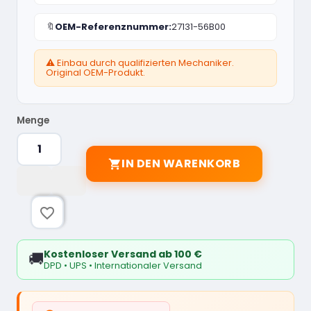
🔖
OEM-Referenznummer:
27131-56B00
⚠️ Einbau durch qualifizierten Mechaniker.
Original OEM-Produkt.
Menge
IN DEN WARENKORB

favorite_border
Kostenloser Versand ab 100 €
🚚
DPD • UPS • Internationaler Versand