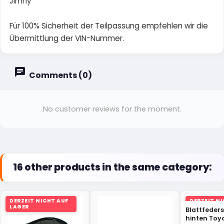
Jimny
Für 100% Sicherheit der Teilpassung empfehlen wir die
Übermittlung der VIN-Nummer.
Comments (0)
No customer reviews for the moment.
16 other products in the same category:
DERZEIT NICHT AUF
DERZEIT N
LAGER
LAGER
Blattfeder
hinten Toyo