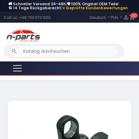
🚚 Schneller Versand 24-48h
|
🛡️ 100% Original OEM Teile
|
DERZEIT NICHT AUF LAGER
🔁 14 Tage Rückgaberecht
|
⭐ Geprüfte Kundenbewertungen
(0)
Language:

shopping_cart
Deutsch
PLN
Call us:
+48 733 670 500


search