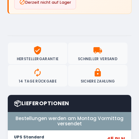

Derzeit nicht auf Lager
verified_user
local_shipping
HERSTELLERGARANTIE
SCHNELLER VERSAND
autorenew
lock
14 TAGE RÜCKGABE
SICHERE ZAHLUNG
📦
LIEFEROPTIONEN
Bestellungen werden am Montag Vormittag
versendet
UPS Standard