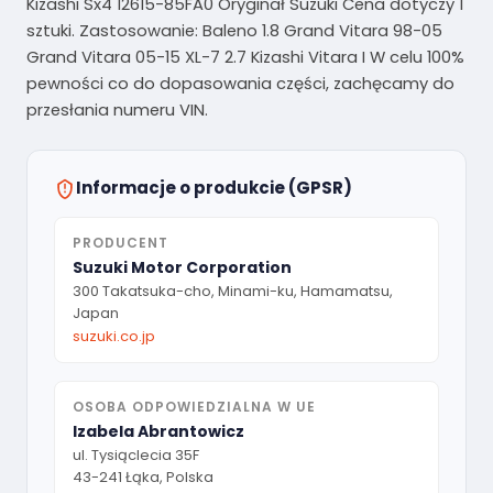
Kizashi Sx4 12615-85FA0 Oryginał Suzuki Cena dotyczy 1
sztuki. Zastosowanie: Baleno 1.8 Grand Vitara 98-05
Grand Vitara 05-15 XL-7 2.7 Kizashi Vitara I W celu 100%
pewności co do dopasowania części, zachęcamy do
przesłania numeru VIN.
Informacje o produkcie (GPSR)
PRODUCENT
Suzuki Motor Corporation
300 Takatsuka-cho, Minami-ku, Hamamatsu,
Japan
suzuki.co.jp
OSOBA ODPOWIEDZIALNA W UE
Izabela Abrantowicz
ul. Tysiąclecia 35F
43-241 Łąka, Polska