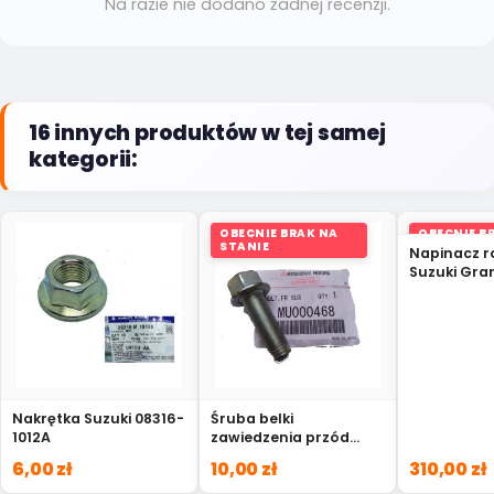
Na razie nie dodano żadnej recenzji.
16 innych produktów w tej samej
kategorii:
OBECNIE BRAK NA
OBECNIE B
STANIE
STANIE
Napinacz r
Suzuki Gra
12831-77E0
Nakrętka Suzuki 08316-
Śruba belki
1012A
zawiedzenia przód
lancer outlander
6,00 zł
10,00 zł
310,00 zł
MU000468