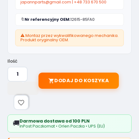
japannparts@gmail.com
|
+48 733 670 500
🔖
Nr referencyjny OEM:
12615-85FA0
⚠️ Montaz przez wykwalifikowanego mechanika.
Produkt oryginalny OEM.
Ilość
DODAJ DO KOSZYKA

favorite_border
Darmowa dostawa od 100 PLN
🚚
InPost Paczkomat • Orlen Paczka • UPS (EU)