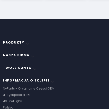
PRODUKTY

NASZA FIRMA

TWOJE KONTO

INFORMACJA O SKLEPIE
keyboard_arrow_down
N-Parts - Oryginalne Części OEM
ul. Tysiąclecia 35F
43-241 Łąka
Polska