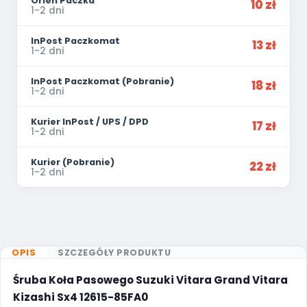
Orlen Paczka
10 zł
1-2 dni
InPost Paczkomat
13 zł
1-2 dni
InPost Paczkomat (Pobranie)
18 zł
1-2 dni
Kurier InPost / UPS / DPD
17 zł
1-2 dni
Kurier (Pobranie)
22 zł
1-2 dni
OPIS
SZCZEGÓŁY PRODUKTU
Śruba Koła Pasowego Suzuki Vitara Grand Vitara
Kizashi Sx4 12615-85FA0