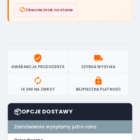

Obecnie brak na stanie
verified_user
local_shipping
GWARANCJA PRODUCENTA
SZYBKA WYSYŁKA
autorenew
lock
14 DNI NA ZWROT
BEZPIECZNA PŁATNOŚĆ
📦
OPCJE DOSTAWY
Zamówienia wysyłamy jutro rano