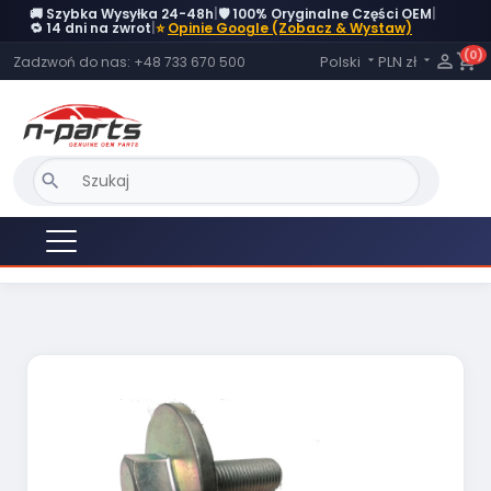
🚚 Szybka Wysyłka 24-48h
|
🛡️ 100% Oryginalne Części OEM
|
OBECNIE BRAK NA STANIE
🔁 14 dni na zwrot
|
⭐
Opinie Google (Zobacz & Wystaw)
(0)
Język:

shopping_cart
Polski
PLN zł
Zadzwoń do nas:
+48 733 670 500


search