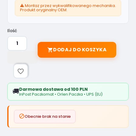
⚠️ Montaz przez wykwalifikowanego mechanika.
Produkt oryginalny OEM.
Ilość
DODAJ DO KOSZYKA

favorite_border
Darmowa dostawa od 100 PLN
🚚
InPost Paczkomat • Orlen Paczka • UPS (EU)

Obecnie brak na stanie