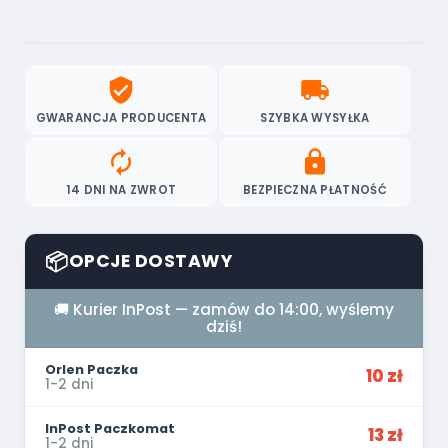
verified_user
local_shipping
GWARANCJA PRODUCENTA
SZYBKA WYSYŁKA
autorenew
lock
14 DNI NA ZWROT
BEZPIECZNA PŁATNOŚĆ
📦
OPCJE DOSTAWY
🚚 Kurier InPost — zamów do 14:00, wyślemy
dziś!
Orlen Paczka
10 zł
1-2 dni
InPost Paczkomat
13 zł
1-2 dni