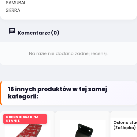
SAMURAI
SIERRA
Komentarze (0)
Na razie nie dodano żadnej recenzji.
16 innych produktów w tej samej
kategorii:
OBECNIE BRAK NA
STANIE
Osłona stac
(Zaślepka) 
IV/V 37156