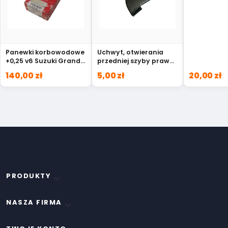
Panewki korbowodowe
Uchwyt, otwierania
+0,25 v6 Suzuki Grand
przedniej szyby prawy
Vitara R662A025
Suzuki Samurai 72411-
140,00 zł
5,00 zł
20,00 zł
80000
PRODUKTY

NASZA FIRMA
