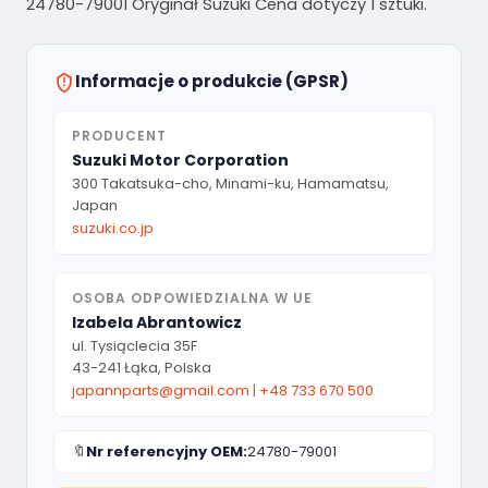
24780-79001 Oryginał Suzuki Cena dotyczy 1 sztuki.
Informacje o produkcie (GPSR)
PRODUCENT
Suzuki Motor Corporation
300 Takatsuka-cho, Minami-ku, Hamamatsu,
Japan
suzuki.co.jp
OSOBA ODPOWIEDZIALNA W UE
Izabela Abrantowicz
ul. Tysiąclecia 35F
43-241 Łąka, Polska
japannparts@gmail.com
|
+48 733 670 500
🔖
Nr referencyjny OEM:
24780-79001