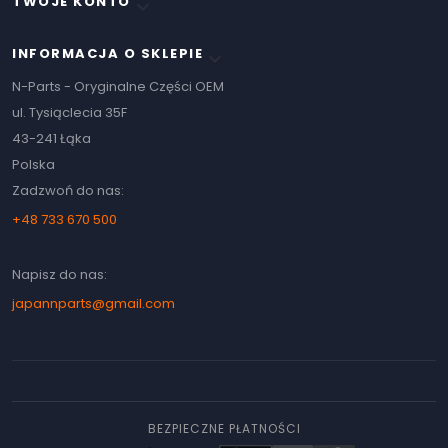
TWOJE KONTO

INFORMACJA O SKLEPIE
keyboard_arrow_down
N-Parts - Oryginalne Części OEM
ul. Tysiąclecia 35F
43-241 Łąka
Polska
Zadzwoń do nas:
+48 733 670 500
Napisz do nas:
japannparts@gmail.com
BEZPIECZNE PŁATNOŚCI