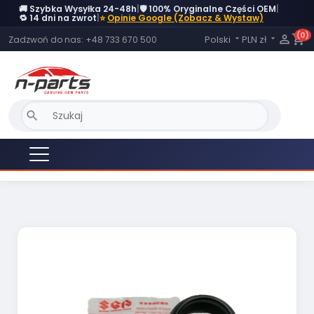
🚚 Szybka Wysyłka 24-48h
|
🛡️ 100% Oryginalne Części OEM
|
OBECNIE BRAK NA STANIE
🔁 14 dni na zwrot
|
⭐
Opinie Google (Zobacz & Wystaw)
(0)
Język:

shopping_cart
Polski
PLN zł
Zadzwoń do nas:
+48 733 670 500


search