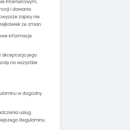
ie Internetowym,
ocji i dawania
owyższe zapisy nie
ejkolwiek ze zmian.
łowe informacje
i akceptacja jego
godę na wszystkie
egulaminu w dogodny
adczenia usług
niejszego Regulaminu.