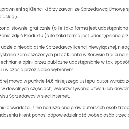
 uprawnieni są Klienci, którzy zawarli ze Sprzedawcą Umowę 
b Usługę.
ona: słownie, graficznie (o ile taka forma jest udostępnion
zenie zdjęć Produktu (o ile taka forma jest udostępniona pr
ię udziela nieodpłatnie Sprzedawcy licencji niewyłącznej, nie
rzystanie zamieszczonych przez Klienta w Serwisie treści na
zechnianie opinii przez publiczne udostępnianie w taki spos
 i w czasie przez siebie wybranym.
której mowa w punkcie 14.6 niniejszego ustępu, autor wyraża 
i w dowolnych częściach, wykorzystywania utworu lub dowoln
wisu Sprzedawcy w sieci Internet.
nię oświadcza, iż nie narusza ona praw autorskich osób trze
dczenia Klient ponosi odpowiedzialność wobec osób trzecic