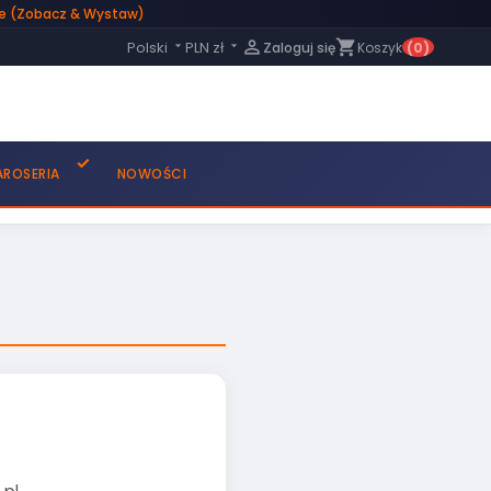
le (Zobacz & Wystaw)
Język:

shopping_cart
Polski
PLN zł
Zaloguj się
Koszyk
(0)


AROSERIA
NOWOŚCI