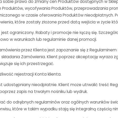
 sobie prawo do zmiany cen Produktów dostępnych w Sklep
Produktów, wycofywania Produktów, przeprowadzania prom
aniczonego w czasie oferowania Produktów nieodpłatnych. P
enia, które zostały złożone przed datą wejścia w życie któr
 jest ograniczony. Rabaty i promocje nie łączą się. Szczegó
owo w warunkach lub regulaminie danej promocji.
mówienia przez Klienta jest zapoznanie się z Regulaminem 
składania Zamówienia. Klient poprzez akceptację wyraża z
iązuje się ich przestrzegać.
iwość rejestracji Konta klienta.
est udostępniany nieodpłatnie. Klient może utrwalić treść R
 poprzez zapis na trwałym nośniku lub wydruk.
ać do odrębnych regulaminów oraz ogólnych warunków świ
rwisu, które w takim wypadku stają się integralną częścią ni