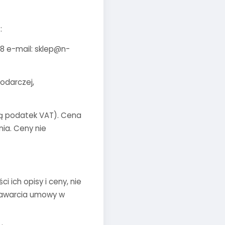
:
48 e-mail: sklep@n-
podarczej,
ją podatek VAT). Cena
ia. Ceny nie
 ich opisy i ceny, nie
 zawarcia umowy w