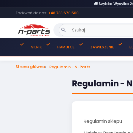
🚚 Szybka Wysyłka 
Zadzwoń do nas:
+48 733 670 500
search
SILNIK
HAMULCE
ZAWIESZENIE
E
Strona główna
Regulamin - N-Parts
Regulamin - N
Regulamin sklepu