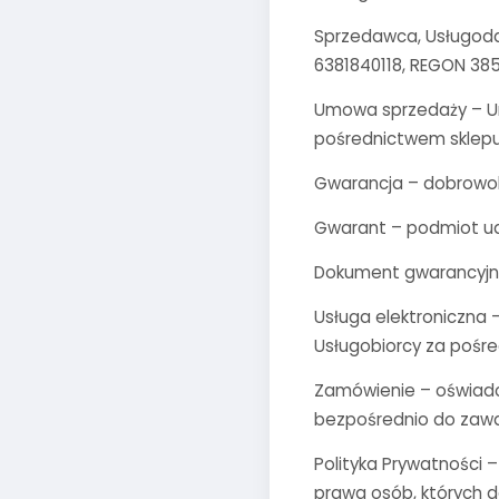
Sprzedawca, Usługodawc
6381840118, REGON 38
Umowa sprzedaży – U
pośrednictwem sklep
Gwarancja – dobrowol
Gwarant – podmiot ud
Dokument gwarancyjny
Usługa elektroniczna 
Usługobiorcy za pośr
Zamówienie – oświadc
bezpośrednio do zaw
Polityka Prywatności 
prawa osób, których 