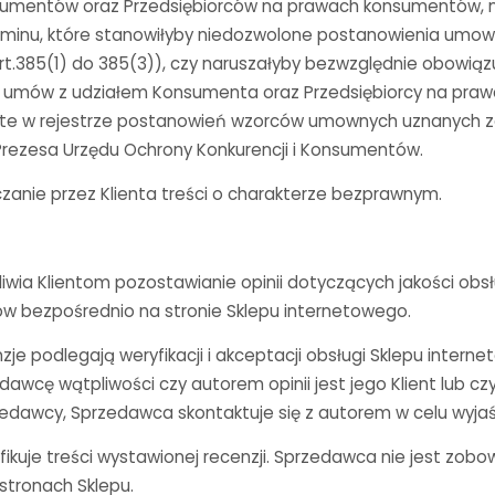
nsumentów oraz Przedsiębiorców na prawach konsumentów, n
minu, które stanowiłyby niedozwolone postanowienia umow
t.385(1) do 385(3)), czy naruszałyby bezwzględnie obowiąz
 umów z udziałem Konsumenta oraz Przedsiębiorcy na pra
rte w rejestrze postanowień wzorców umownych uznanych z
rezesa Urzędu Ochrony Konkurencji i Konsumentów.
zanie przez Klienta treści o charakterze bezprawnym.
iwia Klientom pozostawianie opinii dotyczących jakości obsłu
w bezpośrednio na stronie Sklepu internetowego.
zje podlegają weryfikacji i akceptacji obsługi Sklepu inter
awcę wątpliwości czy autorem opinii jest jego Klient lub cz
zedawcy, Sprzedawca skontaktuje się z autorem w celu wyjaśn
kuje treści wystawionej recenzji. Sprzedawca nie jest zobo
 stronach Sklepu.