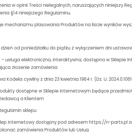
nia w opinii Treści nielegalnych, naruszających niniejszy R
nia §14 niniejszego Regulaminu.
je mechanizmu plasowania Produktów na liście wyników wysz
 dzień od poniedziałku do piątku z wyłączeniem dni ustawo
– usługa elektroniczna, interaktywna, dostępna w Sklepie 
ająca złożenie zamówienia
a Kodeks cywilny z dnia 23 kwietnia 1964 r. (Dz. U. 2024.0.106
produkty dostępne w Sklepie internetowym będące przedm
zedawcą a Klientem
 Regulamin sklepu
klep internetowy dostępny pod adresem https://n-parts.pl 
dokonać zamówienia Produktów lub Usług