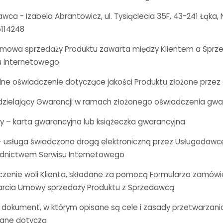
a - Izabela Abrantowicz, ul. Tysiąclecia 35F, 43-241 Łąka, 
5114248
mowa sprzedaży Produktu zawarta między Klientem a Sprz
u internetowego
ne oświadczenie dotyczące jakości Produktu złożone prze
zielający Gwarancji w ramach złożonego oświadczenia gw
 – karta gwarancyjna lub książeczka gwarancyjna
– usługa świadczona drogą elektroniczną przez Usługodawc
ednictwem Serwisu Internetowego
zenie woli Klienta, składane za pomocą Formularza zamówie
arcia Umowy sprzedaży Produktu z Sprzedawcą
– dokument, w którym opisane są cele i zasady przetwarzan
dane dotyczą