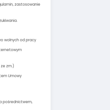
egulamin, zastosowanie
ukiwania.
wo wolnych od pracy
Internetowym
1 ze zm.)
iotem Umowy
za pośrednictwem,