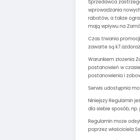
Sprzedawca zastrzega
wprowadzania nowych 
rabatów, a także ogr
mają wpływu na Zamówi
Czas trwania promocji
zawarte są k7.ażdoraz
Warunkiem złożenia Za
postanowień w czasie 
postanowienia i zobow
Serwis udostępnia możl
Niniejszy Regulamin j
dla siebie sposób, np.
Regulamin może odsył
poprzez właściciela Se