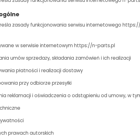
kreśla zasady funkcjonowania serwisu internetowego n-parts
 ogólne
kreśla zasady funkcjonowania serwisu internetowego https:/
żywane w serwisie internetowym https://n-parts.pl
ania umów sprzedaży, składania zamówień i ich realizacji
wania płatności i realizacji dostawy
owania przy odbiorze przesyłki
nia reklamacji i oświadczenia o odstąpieniu od umowy, w tym
chniczne
prywatności
ych prawach autorskich