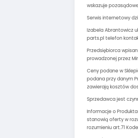
wskazuje pozasądowe 
Serwis internetowy dz
Izabela Abrantowicz u
parts.pl telefon kont
Przedsiębiorca wpisany
prowadzonej przez Mini
Ceny podane w Sklepie
podana przy danym Pro
zawierają kosztów do
Sprzedawca jest czyn
Informacje o Produkta
stanowią oferty w ro
rozumieniu art.71 Kod