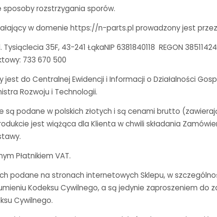
sposoby rozstrzygania sporów.
iałający w domenie https://n-parts.pl prowadzony jest przez
l. Tysiąclecia 35F, 43-241 ŁąkaNIP 6381840118 REGON 3851142
aktowy: 733 670 500
 jest do Centralnej Ewidencji i Informacji o Działalności Gos
stra Rozwoju i Technologii.
 są podane w polskich złotych i są cenami brutto (zawiera
dukcie jest wiążąca dla Klienta w chwili składania Zamówien
stawy.
nym Płatnikiem VAT.
ch podane na stronach internetowych Sklepu, w szczególności
zumieniu Kodeksu Cywilnego, a są jedynie zaproszeniem do
eksu Cywilnego.