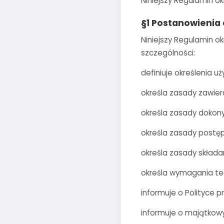
Niniejszy Regulamin o
§1 Postanowienia
Niniejszy Regulamin o
szczególności:
definiuje określenia u
określa zasady zawier
określa zasady dokony
określa zasady postęp
określa zasady składa
określa wymagania te
informuje o Polityce 
informuje o majątkow