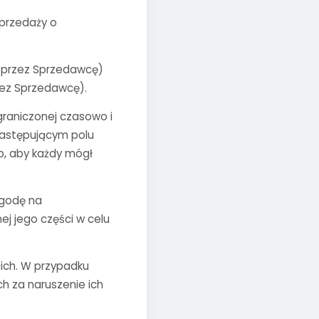
sprzedaży o
a przez Sprzedawcę)
zez Sprzedawcę).
ograniczonej czasowo i
 następującym polu
ób, aby każdy mógł
zgodę na
ej jego części w celu
cich. W przypadku
h za naruszenie ich