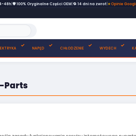
24-48h
|
🛡️ 100% Oryginalne Części OEM
|
🔁 14 dni na zwrot
|
⭐
Opinie Goog
LEKTRYKA
NAPĘD
CHŁODZENIE
WYDECH
K
-Parts