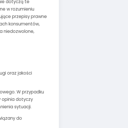
ie dotyczą te
ne w rozumieniu
ujące przepisy prawne
wach konsumentów,
a niedozwolone,
gi oraz jakości
netowego. W przypadku
y opinia dotyczy
ienia sytuacji.
wiązany do