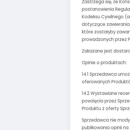
Zastrzega się, że Ko
postanowienia Regula
Kodeksu Cywilnego (ar
dotyczące zawierania
które zostałyby zawa
prowadzonych przez P
Zakazane jest dostarc
Opinie o produktach:
14.1 Sprzedawca umożl
oferowanych Produktó
14.2 Wystawiane recen
powzięcia przez Sprzed
Produktu z oferty Spr
Sprzedawca nie modyfi
publikowania opinii na