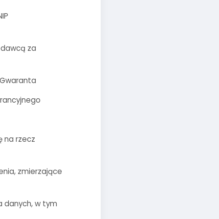
NIP
edawcą za
z Gwaranta
arancyjnego
ę na rzecz
nia, zmierzające
ia danych, w tym