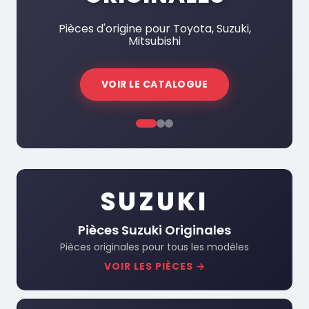
GRATUITE
Pièces d'origine pour Toyota, Suzuki,
Mitsubishi
Livraison gratuite dès €100 dans toute
l'Europe
VOIR LE CATALOGUE
VOIR LE CATALOGUE
SUZUKI
Pièces Suzuki Originales
Pièces originales pour tous les modèles
VOIR LES PIÈCES →