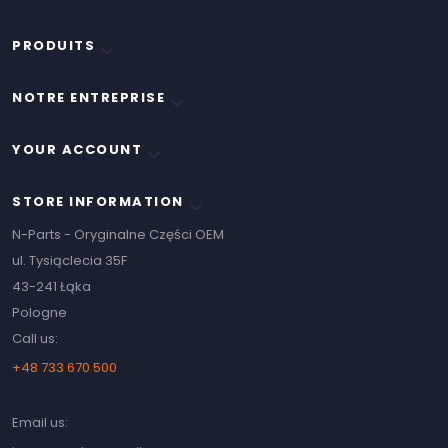
PRODUITS

NOTRE ENTREPRISE

YOUR ACCOUNT

STORE INFORMATION
keyboard_arrow_down
N-Parts - Oryginalne Części OEM
ul. Tysiąclecia 35F
43-241 Łąka
Pologne
Call us:
+48 733 670 500
Email us: