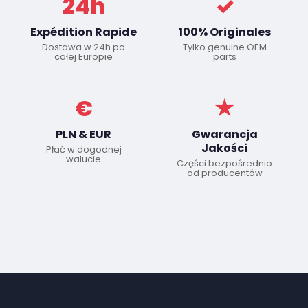
24h
✓
Expédition Rapide
100% Originales
Dostawa w 24h po
Tylko genuine OEM
całej Europie
parts
€
★
PLN & EUR
Gwarancja
Jakości
Płać w dogodnej
walucie
Części bezpośrednio
od producentów