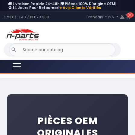
🚚 Livraison Rapide 24-48h
|
🛡️ Pièces 100% D'origine OEM
|
🔁 14 Jours Pour Retourner
|
⭐ Avis Clients Vérifiés
(0)
Language:

shopping_cart
Francais
PLN
Call us:
+48 733 670 500


search
?
PIÈCES OEM
ORIGINALES
LIVRAISON