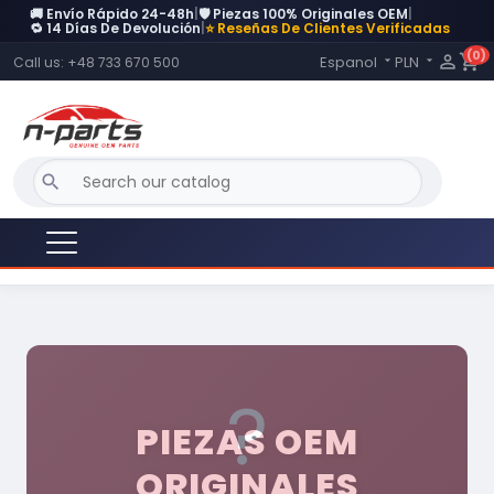
🚚 Envío Rápido 24-48h
|
🛡️ Piezas 100% Originales OEM
|
🔁 14 Días De Devolución
|
⭐ Reseñas De Clientes Verificadas
(0)
Language:

shopping_cart
Espanol
PLN
Call us:
+48 733 670 500


search
?
PIEZAS OEM
ORIGINALES