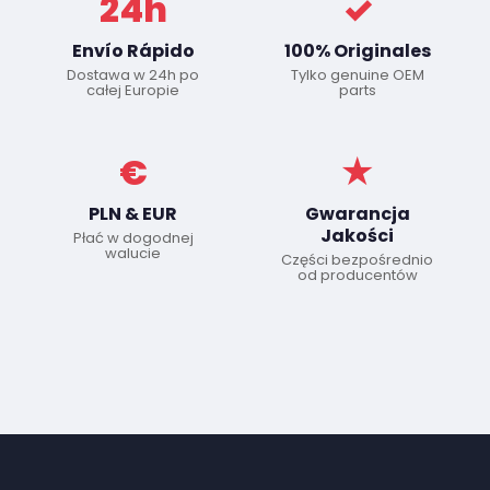
24h
✓
Envío Rápido
100% Originales
Dostawa w 24h po
Tylko genuine OEM
całej Europie
parts
€
★
PLN & EUR
Gwarancja
Jakości
Płać w dogodnej
walucie
Części bezpośrednio
od producentów