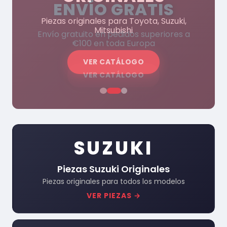
ENVÍO GRATIS
Piezas originales para Toyota, Suzuki,
Mitsubishi
Envío gratuito en pedidos superiores a
€100 en toda Europa
VER CATÁLOGO
VER CATÁLOGO
SUZUKI
Piezas Suzuki Originales
Piezas originales para todos los modelos
VER PIEZAS →