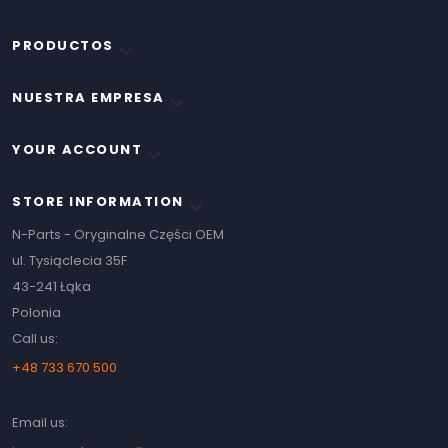
PRODUCTOS

NUESTRA EMPRESA

YOUR ACCOUNT

STORE INFORMATION
keyboard_arrow_down
N-Parts - Oryginalne Części OEM
ul. Tysiąclecia 35F
43-241 Łąka
Polonia
Call us:
+48 733 670 500
Email us: