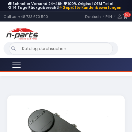
🚚 Schneller Versand 24-48h
|
🛡️ 100% Original OEM Teile
|
🔁 14 Tage Rückgaberecht
|
⭐ Geprüfte Kundenbewertungen
(0)
Language:

shopping_cart
Deutsch
PLN
Call us:
+48 733 670 500


search