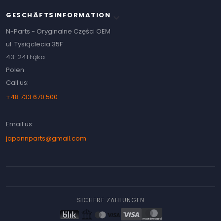
GESCHÄFTSINFORMATION
keyboard_arrow_down
N-Parts - Oryginalne Części OEM
ul. Tysiąclecia 35F
43-241 Łąka
Polen
Call us:
+48 733 670 500
Email us:
japannparts@gmail.com
SICHERE ZAHLUNGEN