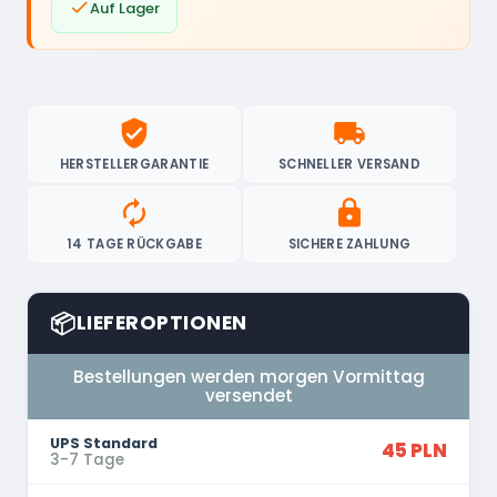

Auf Lager
verified_user
local_shipping
HERSTELLERGARANTIE
SCHNELLER VERSAND
autorenew
lock
14 TAGE RÜCKGABE
SICHERE ZAHLUNG
📦
LIEFEROPTIONEN
Bestellungen werden morgen Vormittag
versendet
UPS Standard
45 PLN
3-7 Tage