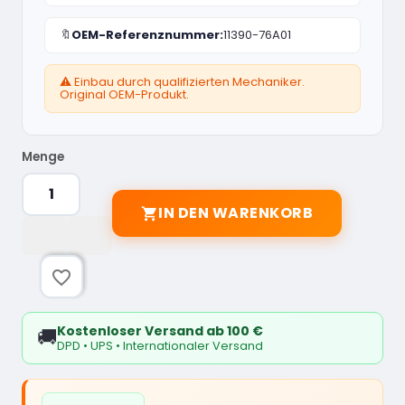
🔖
OEM-Referenznummer:
11390-76A01
⚠️ Einbau durch qualifizierten Mechaniker.
Original OEM-Produkt.
Menge
IN DEN WARENKORB

favorite_border
Kostenloser Versand ab 100 €
🚚
DPD • UPS • Internationaler Versand