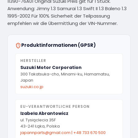
11390-76A01 Original Suzuki Preis gilt für 1 Stück.
Anwendung: Jimny 1.3 Samurai 1.3 Swift II 1.3 Baleno 1.3
1995-2002 Für 100% Sicherheit der Teilpassung
empfehlen wir die Übermittlung der VIN-Nummer.
Produktinformationen (GPSR)
HERSTELLER
Suzuki Motor Corporation
300 Takatsuka-cho, Minami-ku, Hamamatsu,
Japan
suzuki.co.jp
EU-VERANTWORTLICHE PERSON
Izabela Abrantowicz
ul. Tysiąclecia 35F
43-241 Łąka, Polska
japannparts@gmail.com
|
+48 733 670 500