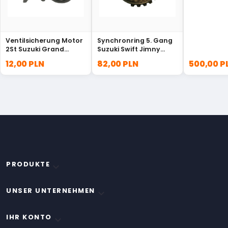
Ventilsicherung Motor
Synchronring 5. Gang
2St Suzuki Grand
Suzuki Swift Jimny
Vitara 12932-85FA0
Ignis Baleno Splash
12,00 PLN
82,00 PLN
500,00 P
24432-84041
PRODUKTE

UNSER UNTERNEHMEN

IHR KONTO
