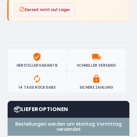

Derzeit nicht auf Lager
verified_user
local_shipping
HERSTELLERGARANTIE
SCHNELLER VERSAND
autorenew
lock
14 TAGE RÜCKGABE
SICHERE ZAHLUNG
📦
LIEFEROPTIONEN
Bestellungen werden am Montag Vormittag
versendet