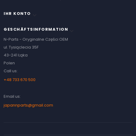
IHR KONTO

GESCHÄFTSINFORMATION
keyboard_arrow_down
N-Parts - Oryginalne Części OEM
ul. Tysiąclecia 35F
43-241 Łąka
Polen
Call us:
+48 733 670 500
Email us:
japannparts@gmail.com