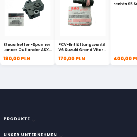
rechts 95 S
Samurai 44
Steuerketten-Spanner
PCV-Entlüftungsventil
Lancer Outlander ASX
V6 Suzuki Grand Vitara
MN183894
XL-7 18118-65D01
180,00 PLN
170,00 PLN
400,00 P
PRODUKTE

UNSER UNTERNEHMEN
