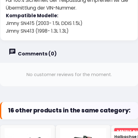
Für 100% Sicherheit der Teilpassung empfehlen wir die
Übermittlung der VIN-Nummer.
Kompatible Modelle:
Jimny SN415 (2003- 1.5L DDiS 1.5L)
Jimny SN413 (1998- 1.3L 1.3L)
Comments (0)
No customer reviews for the moment.
16 other products in the same category:
DERZEIT N
LAGER
Halbachse 