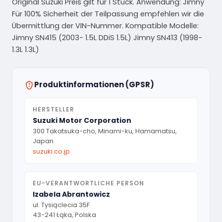
Original Suzuki Preis gilt für 1 Stück. Anwendung: Jimny
Für 100% Sicherheit der Teilpassung empfehlen wir die
Übermittlung der VIN-Nummer. Kompatible Modelle:
Jimny SN415 (2003- 1.5L DDiS 1.5L) Jimny SN413 (1998-
1.3L 1.3L)
Produktinformationen (GPSR)
HERSTELLER
Suzuki Motor Corporation
300 Takatsuka-cho, Minami-ku, Hamamatsu,
Japan
suzuki.co.jp
EU-VERANTWORTLICHE PERSON
Izabela Abrantowicz
ul. Tysiąclecia 35F
43-241 Łąka, Polska