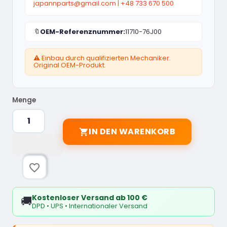
japannparts@gmail.com
|
+48 733 670 500
🔖
OEM-Referenznummer:
11710-76J00
⚠️ Einbau durch qualifizierten Mechaniker.
Original OEM-Produkt.
Menge
IN DEN WARENKORB

favorite_border
Kostenloser Versand ab 100 €
🚚
DPD • UPS • Internationaler Versand