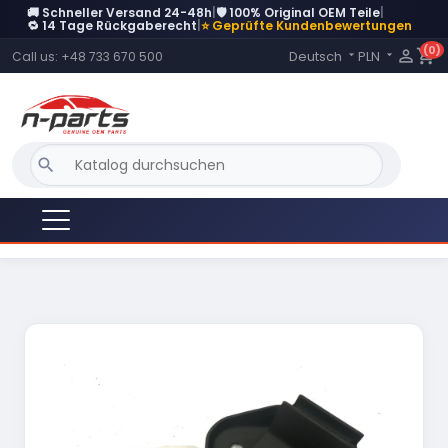
🚚 Schneller Versand 24-48h
|
🛡️ 100% Original OEM Teile
|
DERZEIT NICHT AUF LAGER
🔁 14 Tage Rückgaberecht
|
⭐ Geprüfte Kundenbewertungen
(0)
Language:

shopping_cart
Deutsch
PLN
Call us:
+48 733 670 500


search