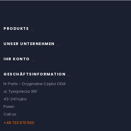
PRODUKTE

UNSER UNTERNEHMEN

IHR KONTO

GESCHÄFTSINFORMATION
keyboard_arrow_down
N-Parts - Oryginalne Części OEM
ul. Tysiąclecia 35F
43-241 Łąka
Polen
Call us:
+48 733 670 500