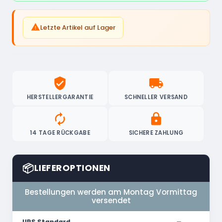

Letzte Artikel auf Lager
verified_user
local_shipping
HERSTELLERGARANTIE
SCHNELLER VERSAND
autorenew
lock
14 TAGE RÜCKGABE
SICHERE ZAHLUNG
📦
LIEFEROPTIONEN
Bestellungen werden am Montag Vormittag
versendet
UPS Standard