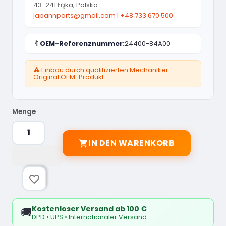
43-241 Łąka, Polska
japannparts@gmail.com
|
+48 733 670 500
🔖
OEM-Referenznummer:
24400-84A00
⚠️ Einbau durch qualifizierten Mechaniker.
Original OEM-Produkt.
Menge
IN DEN WARENKORB

favorite_border
Kostenloser Versand ab 100 €
🚚
DPD • UPS • Internationaler Versand