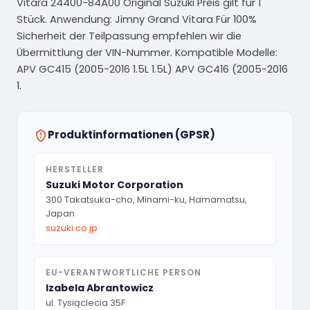
Vitara 24400-84A00 Original Suzuki Preis gilt für 1
Stück. Anwendung: Jimny Grand Vitara Für 100%
Sicherheit der Teilpassung empfehlen wir die
Übermittlung der VIN-Nummer. Kompatible Modelle:
APV GC415 (2005-2016 1.5L 1.5L) APV GC416 (2005-2016
1.
Produktinformationen (GPSR)
HERSTELLER
Suzuki Motor Corporation
300 Takatsuka-cho, Minami-ku, Hamamatsu,
Japan
suzuki.co.jp
EU-VERANTWORTLICHE PERSON
Izabela Abrantowicz
ul. Tysiąclecia 35F