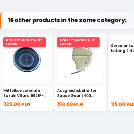
16 other products in the same category:
DERZEIT NICHT AUF
DERZEIT NICHT AUF
LAGER
LAGER
Servolenk
leitung 2.4
Grand Vita
78K00
Mittelkonsolenuhr
Ausgleichsbehälter
Suzuki Vitara 9921F-
Space Gear L400
86R00
MB924891
320,00 PLN
150,00 PLN
115,00 PL