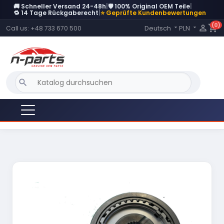
🚚 Schneller Versand 24-48h
|
🛡️ 100% Original OEM Teile
|
🔁 14 Tage Rückgaberecht
|
⭐ Geprüfte Kundenbewertungen
(0)
Language:

shopping_cart
Deutsch
PLN
Call us:
+48 733 670 500


search