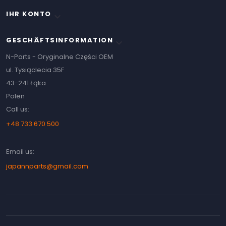
IHR KONTO

GESCHÄFTSINFORMATION
keyboard_arrow_down
N-Parts - Oryginalne Części OEM
ul. Tysiąclecia 35F
43-241 Łąka
Polen
Call us:
+48 733 670 500
Email us:
japannparts@gmail.com