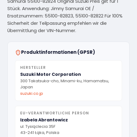
Samurai 55100-82824 Original Suzuki Preis gilt für 1
Stück. Anwendung: Jimny Samurai OE /
Ersatznummern: 55100-82823, 55100-82822 Für 100%
Sicherheit der Teilpassung empfehlen wir die
Übermittlung der VIN-Nummer.
Produktinformationen (GPSR)
HERSTELLER
Suzuki Motor Corporation
300 Takatsuka-cho, Minami-ku, Hamamatsu,
Japan
suzuki.co.jp
EU-VERANTWORTLICHE PERSON
Izabela Abrantowicz
ul. Tysiąclecia 35F
43-241 Łąka, Polska