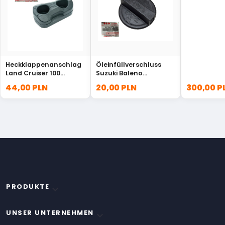
83002
Heckklappenanschlag
Öleinfüllverschluss
Land Cruiser 100
Suzuki Baleno
67293-60020
16920M83P00
44,00 PLN
20,00 PLN
300,00 P
PRODUKTE

UNSER UNTERNEHMEN
