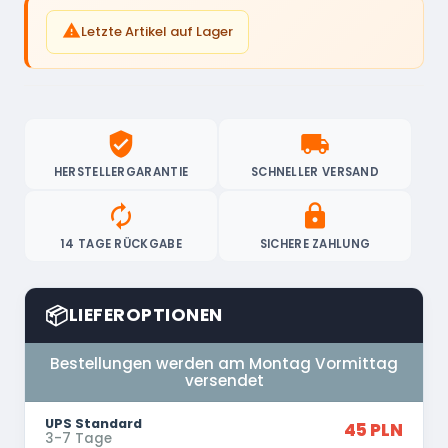

Letzte Artikel auf Lager
verified_user
local_shipping
HERSTELLERGARANTIE
SCHNELLER VERSAND
autorenew
lock
14 TAGE RÜCKGABE
SICHERE ZAHLUNG
📦
LIEFEROPTIONEN
Bestellungen werden am Montag Vormittag
versendet
UPS Standard
45 PLN
3-7 Tage