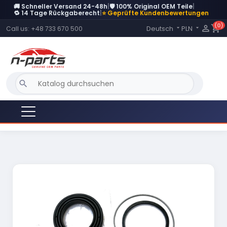
🚚 Schneller Versand 24-48h
|
🛡️ 100% Original OEM Teile
|
🔁 14 Tage Rückgaberecht
|
⭐ Geprüfte Kundenbewertungen
(0)
Language:

shopping_cart
Deutsch
PLN
Call us:
+48 733 670 500


search