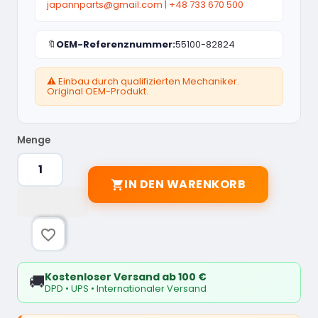
japannparts@gmail.com
|
+48 733 670 500
🔖
OEM-Referenznummer:
55100-82824
⚠️ Einbau durch qualifizierten Mechaniker.
Original OEM-Produkt.
Menge
IN DEN WARENKORB

favorite_border
Kostenloser Versand ab 100 €
🚚
DPD • UPS • Internationaler Versand