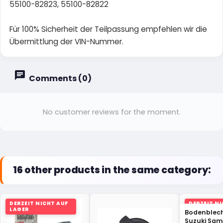
55100-82823, 55100-82822
Für 100% Sicherheit der Teilpassung empfehlen wir die
Übermittlung der VIN-Nummer.
Comments (0)
No customer reviews for the moment.
16 other products in the same category:
DERZEIT NICHT AUF
DERZEIT N
LAGER
LAGER
Bodenblech,
Suzuki Sam