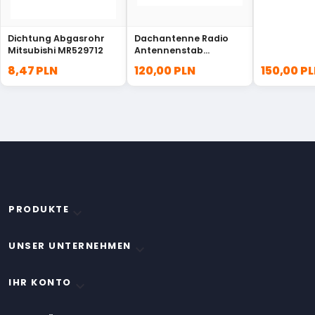
Dichtung Abgasrohr
Dachantenne Radio
Mitsubishi MR529712
Antennenstab
Dachantenne s Suzuki
8,47 PLN
120,00 PLN
150,00 P
39251-68L00
PRODUKTE

UNSER UNTERNEHMEN

IHR KONTO
