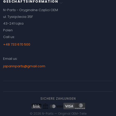
GESCHÄFTSINFORMATION
keyboard_arrow_down
N-Parts - Oryginalne Części OEM
ul. Tysiąclecia 35F
43-241 Łąka
Polen
Call us:
+48 733 670 500
Email us:
japannparts@gmail.com
SICHERE ZAHLUNGEN
© 2026 N-Parts —
Original OEM-Teile