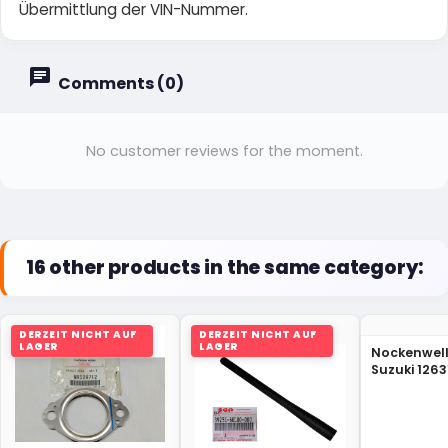
Übermittlung der VIN-Nummer.
Comments (0)
No customer reviews for the moment.
16 other products in the same category:
DERZEIT NICHT AUF
DERZEIT NICHT AUF
LAGER
LAGER
Nockenwel
Suzuki 126