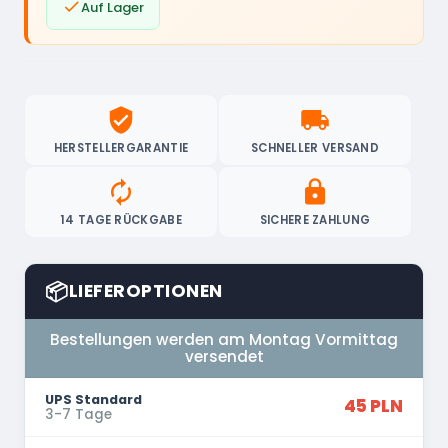

Auf Lager
verified_user
local_shipping
HERSTELLERGARANTIE
SCHNELLER VERSAND
autorenew
lock
14 TAGE RÜCKGABE
SICHERE ZAHLUNG
📦
LIEFEROPTIONEN
Bestellungen werden am Montag Vormittag
versendet
UPS Standard
45 PLN
3-7 Tage