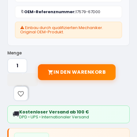
🔖
OEM-Referenznummer:
17579-67D00
⚠️ Einbau durch qualifizierten Mechaniker.
Original OEM-Produkt.
Menge
IN DEN WARENKORB

favorite_border
Kostenloser Versand ab 100 €
🚚
DPD • UPS • Internationaler Versand