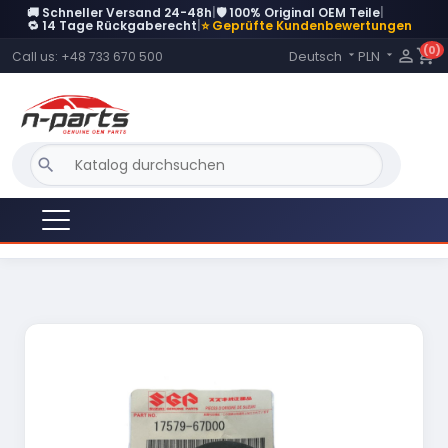
🚚 Schneller Versand 24-48h
|
🛡️ 100% Original OEM Teile
|
🔁 14 Tage Rückgaberecht
|
⭐ Geprüfte Kundenbewertungen
(0)
Language:

shopping_cart
Deutsch
PLN
Call us:
+48 733 670 500


search