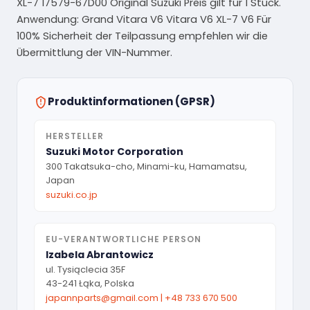
XL-7 17579-67D00 Original Suzuki Preis gilt für 1 Stück.
Anwendung: Grand Vitara V6 Vitara V6 XL-7 V6 Für
100% Sicherheit der Teilpassung empfehlen wir die
Übermittlung der VIN-Nummer.
Produktinformationen (GPSR)
HERSTELLER
Suzuki Motor Corporation
300 Takatsuka-cho, Minami-ku, Hamamatsu,
Japan
suzuki.co.jp
EU-VERANTWORTLICHE PERSON
Izabela Abrantowicz
ul. Tysiąclecia 35F
43-241 Łąka, Polska
japannparts@gmail.com
|
+48 733 670 500