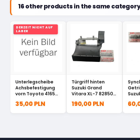
16 other products in the same category
DERZEIT NICHT AUF
LAGER
Unterlegscheibe
Türgriff hinten
Sync
Achsbefestigung
Suzuki Grand
Getr
vorn Toyota 41654-
Vitara XL-7 82850-
Suzuk
60010
65D00-5PK
2443
35,00 PLN
190,00 PLN
60,