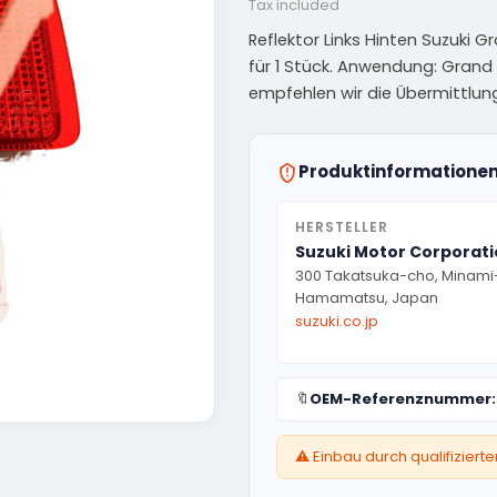
Tax included
Reflektor Links Hinten Suzuki Gr
für 1 Stück. Anwendung: Grand V
empfehlen wir die Übermittlu
Produktinformatione
HERSTELLER
Suzuki Motor Corporat
300 Takatsuka-cho, Minami
Hamamatsu, Japan
suzuki.co.jp
🔖
OEM-Referenznummer:
⚠️ Einbau durch qualifizier