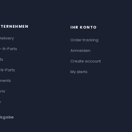
NTERNEHMEN
IHR KONTO
Delivery
Order tracking
- N-Parts
Anmelden
ts
Create account
 N-Parts
My alerts
ments
ami
y
ckgabe