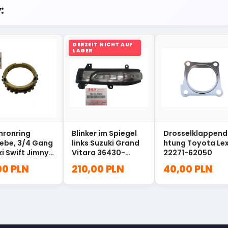
:
DERZEIT NICHT AUF
LAGER
hronring
Blinker im Spiegel
Drosselklappend
iebe, 3/4 Gang
links Suzuki Grand
htung Toyota Le
i Swift Jimny
Vitara 36430-
22271-62050
2-60B20
78K00
00 PLN
210,00 PLN
40,00 PLN