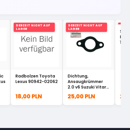
DERZEIT NICHT AUF
DERZEIT NICHT AUF
DERZ
LAGER
LAGER
LAGE
Steu
Mits
1140
ic
Radbolzen Toyota
Dichtung,
xus
Lexus 90942-02062
Ansaugkrümmer
2.0 v6 Suzuki Vitara
13139-77E00
18,00 PLN
25,00 PLN
200