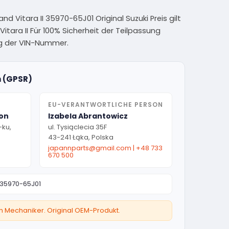
and Vitara II 35970-65J01 Original Suzuki Preis gilt
itara II Für 100% Sicherheit der Teilpassung
ng der VIN-Nummer.
n (GPSR)
EU-VERANTWORTLICHE PERSON
ion
Izabela Abrantowicz
-ku,
ul. Tysiąclecia 35F
43-241 Łąka, Polska
japannparts@gmail.com
|
+48 733
670 500
35970-65J01
ten Mechaniker. Original OEM-Produkt.