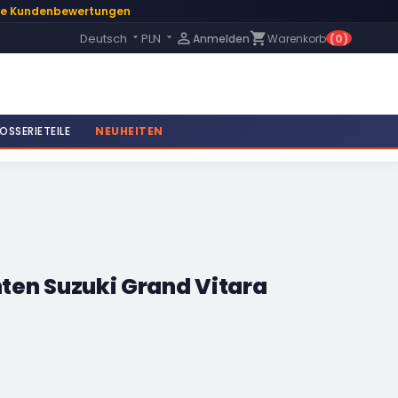
te Kundenbewertungen
Language:

shopping_cart
Deutsch
PLN
Anmelden
Warenkorb
(0)


OSSERIETEILE
NEUHEITEN
inten Suzuki Grand Vitara