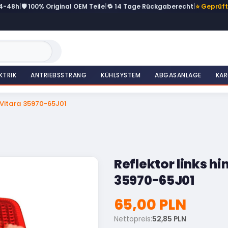
24-48h
|
🛡️ 100% Original OEM Teile
|
🔁 14 Tage Rückgaberecht
|
⭐ Geprüf
KTRIK
ANTRIEBSSTRANG
KÜHLSYSTEM
ABGASANLAGE
KAR
d Vitara 35970-65J01
Reflektor links h
35970-65J01
65,00 PLN
Nettopreis:
52,85 PLN