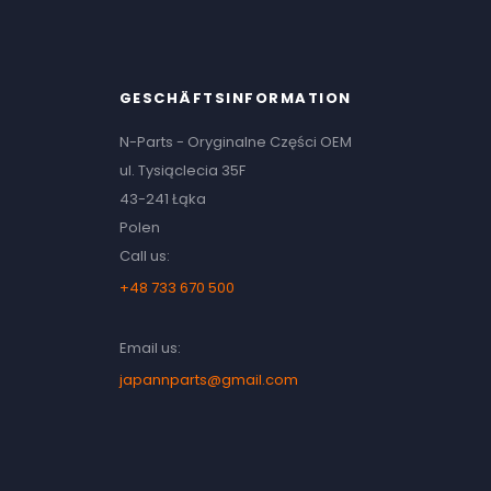
GESCHÄFTSINFORMATION
N-Parts - Oryginalne Części OEM
ul. Tysiąclecia 35F
43-241 Łąka
Polen
Call us:
+48 733 670 500
Email us:
japannparts@gmail.com