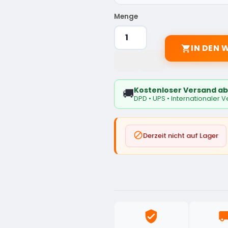
Menge
IN DEN

Kostenloser Versand ab
🚚
DPD • UPS • Internationaler 

Derzeit nicht auf Lager
verified_user
local_sh