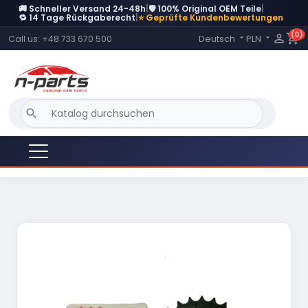
🚚 Schneller Versand 24-48h
|
🛡️ 100% Original OEM Teile
|
DERZEIT NICHT AUF LAGER
🔁 14 Tage Rückgaberecht
|
⭐ Geprüfte Kundenbewertungen
(0)
Language:

shopping_cart
Deutsch
PLN
Call us:
+48 733 670 500


search