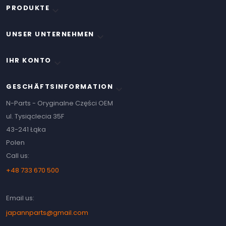
PRODUKTE

UNSER UNTERNEHMEN

IHR KONTO

GESCHÄFTSINFORMATION
keyboard_arrow_down
N-Parts - Oryginalne Części OEM
ul. Tysiąclecia 35F
43-241 Łąka
Polen
Call us:
+48 733 670 500
Email us:
japannparts@gmail.com