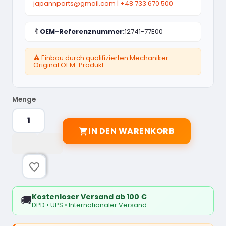
japannparts@gmail.com
|
+48 733 670 500
🔖
OEM-Referenznummer:
12741-77E00
⚠️ Einbau durch qualifizierten Mechaniker.
Original OEM-Produkt.
Menge
IN DEN WARENKORB

favorite_border
Kostenloser Versand ab 100 €
🚚
DPD • UPS • Internationaler Versand