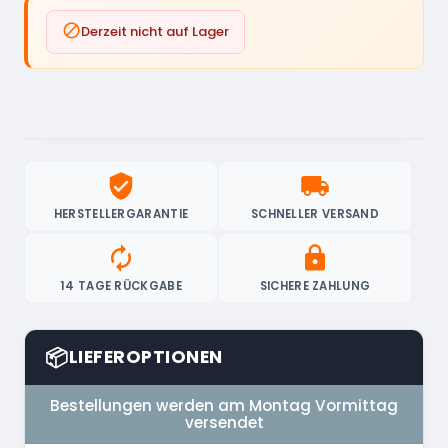

Derzeit nicht auf Lager
verified_user
local_shipping
HERSTELLERGARANTIE
SCHNELLER VERSAND
autorenew
lock
14 TAGE RÜCKGABE
SICHERE ZAHLUNG
📦
LIEFEROPTIONEN
Bestellungen werden am Montag Vormittag
versendet