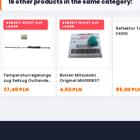
16 other products in the same category:
DERZEIT NICHT AUF
DERZEIT NICHT AUF
LAGER
LAGER
Reflektor T
F4010
Temperaturregelungs
Bolzen Mitsubishi
zug Seilzug Outlander
Original MU000637
MN134606
37,49 PLN
4,50 PLN
85,00 PL