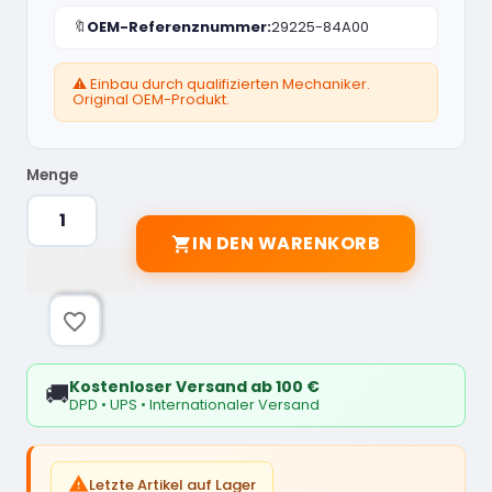
🔖
OEM-Referenznummer:
29225-84A00
⚠️ Einbau durch qualifizierten Mechaniker.
Original OEM-Produkt.
Menge
IN DEN WARENKORB

favorite_border
Kostenloser Versand ab 100 €
🚚
DPD • UPS • Internationaler Versand

Letzte Artikel auf Lager