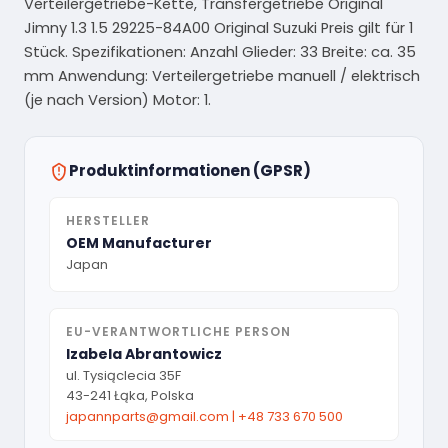
Verteilergetriebe-Kette, Transfergetriebe Original
Jimny 1.3 1.5 29225-84A00 Original Suzuki Preis gilt für 1
Stück. Spezifikationen: Anzahl Glieder: 33 Breite: ca. 35
mm Anwendung: Verteilergetriebe manuell / elektrisch
(je nach Version) Motor: 1.
Produktinformationen (GPSR)
HERSTELLER
OEM Manufacturer
Japan
EU-VERANTWORTLICHE PERSON
Izabela Abrantowicz
ul. Tysiąclecia 35F
43-241 Łąka, Polska
japannparts@gmail.com
|
+48 733 670 500