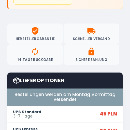
verified_user
local_shipping
HERSTELLERGARANTIE
SCHNELLER VERSAND
autorenew
lock
14 TAGE RÜCKGABE
SICHERE ZAHLUNG
📦
LIEFEROPTIONEN
Bestellungen werden am Montag Vormittag
versendet
UPS Standard
45 PLN
3-7 Tage
UPS Express