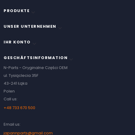
PRODUKTE

UNSER UNTERNEHMEN

IHR KONTO

GESCHÄFTSINFORMATION
keyboard_arrow_down
N-Parts - Oryginalne Części OEM
ul. Tysiąclecia 35F
43-241 Łąka
Polen
Call us:
+48 733 670 500
Email us:
japannparts@gmail.com