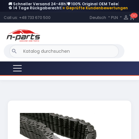
🚚 Schneller Versand 24-48h
|
🛡️ 100% Original OEM Teile
|
🔁 14 Tage Rückgaberecht
|
⭐ Geprüfte Kundenbewertungen
(0)
Language:

shopping_cart
Deutsch
PLN
Call us:
+48 733 670 500


search