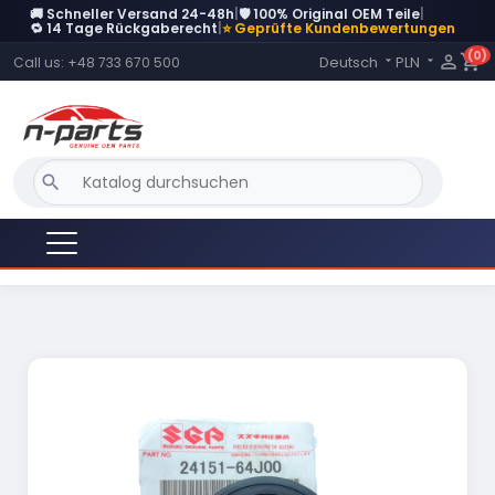
🚚 Schneller Versand 24-48h
|
🛡️ 100% Original OEM Teile
|
DERZEIT NICHT AUF LAGER
🔁 14 Tage Rückgaberecht
|
⭐ Geprüfte Kundenbewertungen
(0)
Language:

shopping_cart
Deutsch
PLN
Call us:
+48 733 670 500


search