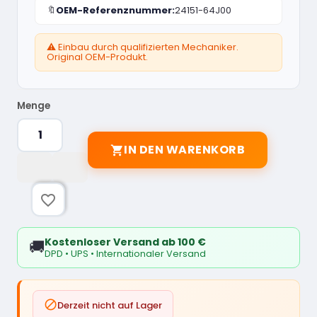
🔖
OEM-Referenznummer:
24151-64J00
⚠️ Einbau durch qualifizierten Mechaniker.
Original OEM-Produkt.
Menge
IN DEN WARENKORB

favorite_border
Kostenloser Versand ab 100 €
🚚
DPD • UPS • Internationaler Versand

Derzeit nicht auf Lager