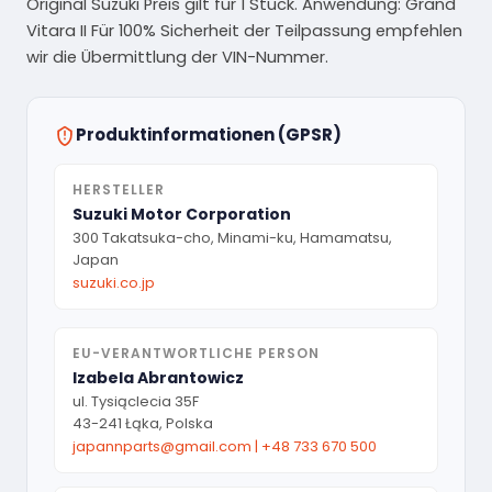
Original Suzuki Preis gilt für 1 Stück. Anwendung: Grand
Vitara II Für 100% Sicherheit der Teilpassung empfehlen
wir die Übermittlung der VIN-Nummer.
Produktinformationen (GPSR)
HERSTELLER
Suzuki Motor Corporation
300 Takatsuka-cho, Minami-ku, Hamamatsu,
Japan
suzuki.co.jp
EU-VERANTWORTLICHE PERSON
Izabela Abrantowicz
ul. Tysiąclecia 35F
43-241 Łąka, Polska
japannparts@gmail.com
|
+48 733 670 500