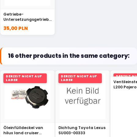
Getriebe-
Untersetzungsgetriebe
-Dichtring 48x62x7
35,00 PLN
Suzuki Grand Vitara
29283-66J00
16 other products in the same category:
DERZEIT NICHT AUF
DERZEIT NICHT AUF
DERZEIT N
LAGER
LAGER
LAGER
Ventileinst
L200 Pajero
2.5 MD1805
Öleinfülldeckel van
Dichtung Toyota Lexus
hilux land cruiser
SU003-00333