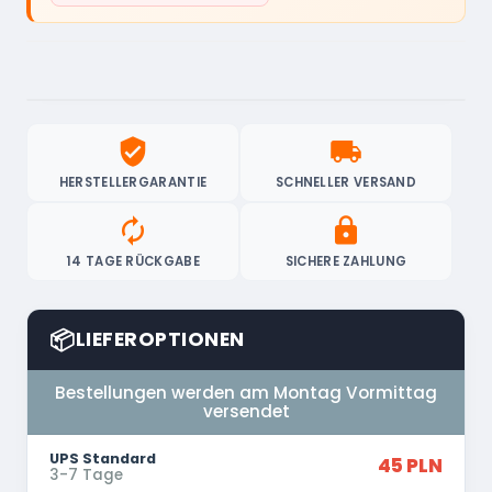
verified_user
local_shipping
HERSTELLERGARANTIE
SCHNELLER VERSAND
autorenew
lock
14 TAGE RÜCKGABE
SICHERE ZAHLUNG
📦
LIEFEROPTIONEN
Bestellungen werden am Montag Vormittag
versendet
UPS Standard
45 PLN
3-7 Tage