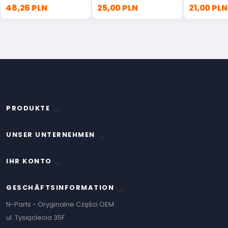
Toyota 12180-70020
48,26 PLN
25,00 PLN
21,00 PLN
PRODUKTE

UNSER UNTERNEHMEN

IHR KONTO

GESCHÄFTSINFORMATION
keyboard_arrow_down
N-Parts - Oryginalne Części OEM
ul. Tysiąclecia 35F