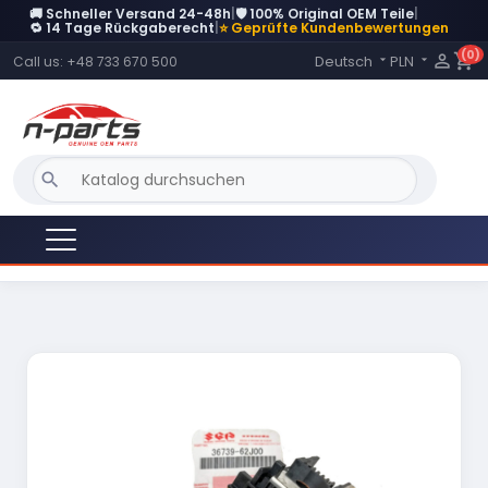
🚚 Schneller Versand 24-48h
|
🛡️ 100% Original OEM Teile
|
DERZEIT NICHT AUF LAGER
🔁 14 Tage Rückgaberecht
|
⭐ Geprüfte Kundenbewertungen
(0)
Language:

shopping_cart
Deutsch
PLN
Call us:
+48 733 670 500


search