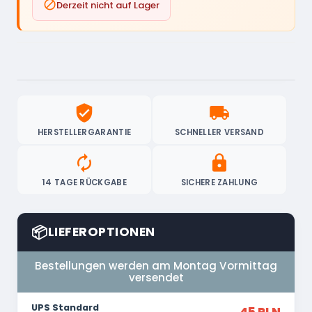

Derzeit nicht auf Lager
verified_user
local_shipping
HERSTELLERGARANTIE
SCHNELLER VERSAND
autorenew
lock
14 TAGE RÜCKGABE
SICHERE ZAHLUNG
📦
LIEFEROPTIONEN
Bestellungen werden am Montag Vormittag
versendet
UPS Standard