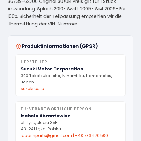
36739-62J00 Original Suzuki Preis gilt für 1 Stück.
Anwendung: Splash 2010- Swift 2005- Sx4 2006- Für
100% Sicherheit der Teilpassung empfehlen wir die
Übermittlung der VIN-Nummer.
Produktinformationen (GPSR)
HERSTELLER
Suzuki Motor Corporation
300 Takatsuka-cho, Minami-ku, Hamamatsu,
Japan
suzuki.co.jp
EU-VERANTWORTLICHE PERSON
Izabela Abrantowicz
ul. Tysiąclecia 35F
43-241 Łąka, Polska
japannparts@gmail.com
|
+48 733 670 500