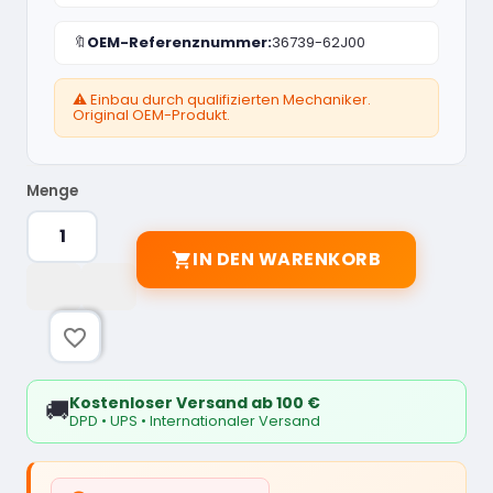
🔖
OEM-Referenznummer:
36739-62J00
⚠️ Einbau durch qualifizierten Mechaniker.
Original OEM-Produkt.
Menge
IN DEN WARENKORB

favorite_border
Kostenloser Versand ab 100 €
🚚
DPD • UPS • Internationaler Versand