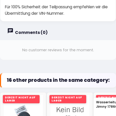
Für 100% Sicherheit der Teilpassung empfehlen wir die
Übermittlung der VIN-Nummer.
Comments (0)
No customer reviews for the moment.
16 other products in the same category:
DERZEIT NICHT AUF
DERZEIT NICHT AUF
DERZEIT N
LAGER
LAGER
LAGER
Wasserleit
Jimny 1786