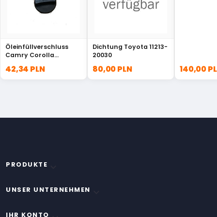
Öleinfüllverschluss
Dichtung Toyota 11213-
Camry Corolla
20030
Highlander Matrix Prius
42,34 PLN
80,00 PLN
140,00 P
Rav4 SI 12180-38010
PRODUKTE

UNSER UNTERNEHMEN

IHR KONTO