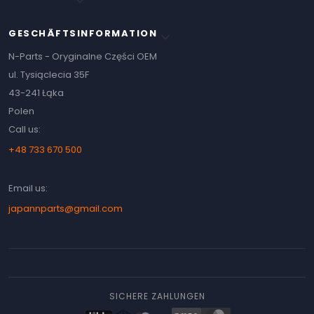

GESCHÄFTSINFORMATION
keyboard_arrow_down
N-Parts - Oryginalne Części OEM
ul. Tysiąclecia 35F
43-241 Łąka
Polen
Call us:
+48 733 670 500
Email us:
japannparts@gmail.com
SICHERE ZAHLUNGEN