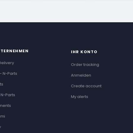
NTERNEHMEN
IHR KONTO
Delivery
Order tracking
- N-Parts
Anmelden
ts
Create account
 N-Parts
My alerts
ments
ami
y