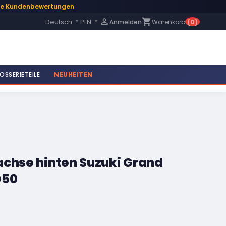
te Kundenbewertungen
Language:

shopping_cart
Deutsch
PLN
Anmelden
Warenkorb
(0)


OSSERIETEILE
NEUHEITEN
achse hinten Suzuki Grand
D50