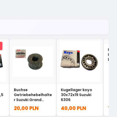
Buch
Hint
hint
Gran
65J
Buchse
Kugellager koyo
,5
Getriebehebelhalte
30x72x19 Suzuki
r Suzuki Grand
6306
Vitara 28119-78K00
20,00 PLN
40,00 PLN
180