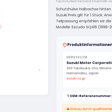
Tax included
Versand innerhalb v
Schutzhülse Halbachse hinten 
Suzuki Preis gilt für 1 Stück. A
Teilpassung empfehlen wir di
Modelle: Escudo SQ416 (1998-20
Produktinformatione
HERSTELLER
Suzuki Motor Corporat
300 Takatsuka-cho, Minami
Hamamatsu, Japan
suzuki.co.jp
🔖
OEM-Referenznummer:
⚠️ Einbau durch qualifizier