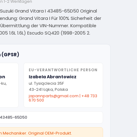
on 1-2 Werktagen
Suzuki Grand Vitara I 43485-65D50 Original
nwendung: Grand Vitara I Für 100% Sicherheit der
e Übermittlung der VIN-Nummer. Kompatible
05 1.6L 1.6L) Escudo SQ420 (1998-2005 2.
n (GPSR)
EU-VERANTWORTLICHE PERSON
ion
Izabela Abrantowicz
-ku,
ul. Tysiąclecia 35F
43-241 Łąka, Polska
japannparts@gmail.com
|
+48 733
670 500
43485-65D50
ten Mechaniker. Original OEM-Produkt.