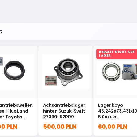
:
DERZEIT NICHT AUF
LAGER
antriebswellen
Achsantriebslager
Lager koyo
e Hilux Land
hinten Suzuki Swift
45,242х73,431х19
ser Toyota
27390-52R00
5 Suzuki
-14110
LM10294910
00 PLN
500,00 PLN
60,00 PLN