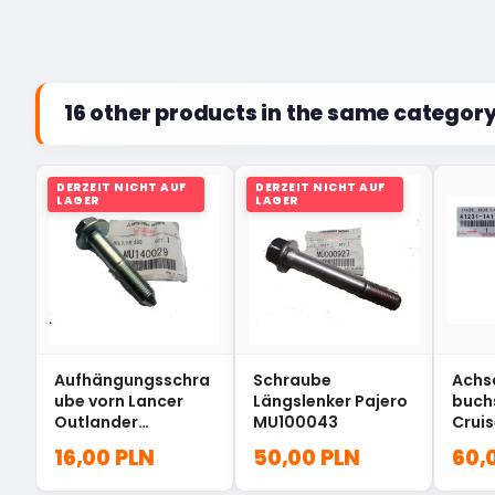
16 other products in the same category
DERZEIT NICHT AUF
DERZEIT NICHT AUF
LAGER
LAGER
Aufhängungsschra
Schraube
Achs
ube vorn Lancer
Längslenker Pajero
buchs
Outlander
MU100043
Crui
MU140029
41231
16,00 PLN
50,00 PLN
60,