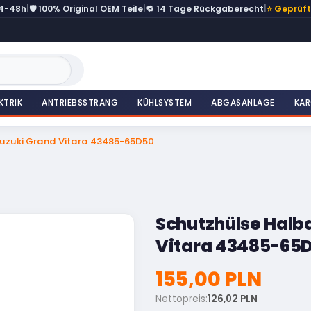
24-48h
|
🛡️ 100% Original OEM Teile
|
🔁 14 Tage Rückgaberecht
|
⭐ Geprüf
KTRIK
ANTRIEBSSTRANG
KÜHLSYSTEM
ABGASANLAGE
KAR
Suzuki Grand Vitara 43485-65D50
Schutzhülse Halb
Vitara 43485-65
155,00 PLN
Nettopreis:
126,02 PLN