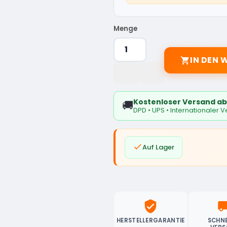
Menge
IN DEN

Kostenloser Versand ab
🚚
DPD • UPS • Internationaler 

Auf Lager
verified_user
local_sh
HERSTELLERGARANTIE
SCHNE