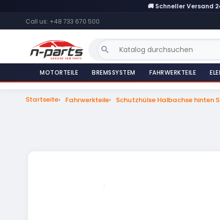
🚚 Schneller Versand 
Call us:
+48 733 670 500
search
MOTORTEILE
BREMSSYSTEM
FAHRWERKTEILE
ELE
Startseite
Fahrwerkteile
Schutzhülse Halbachse hinten 