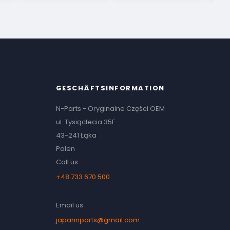
GESCHÄFTSINFORMATION
N-Parts - Oryginalne Części OEM
ul. Tysiąclecia 35F
43-241 Łąka
Polen
Call us:
+48 733 670 500
Email us:
japannparts@gmail.com