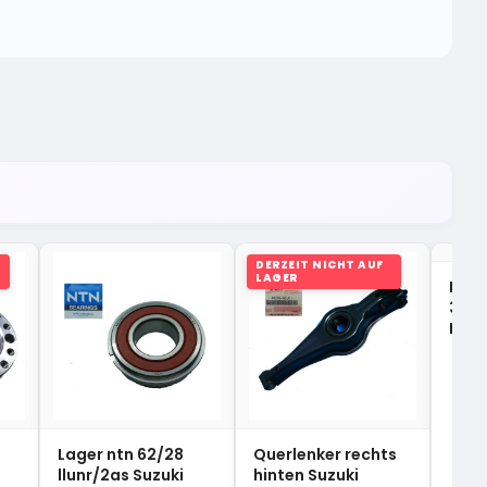
DERZEIT NICHT AUF
LAGER
Lage
30x7
HC3
Lager ntn 62/28
Querlenker rechts
llunr/2as Suzuki
hinten Suzuki