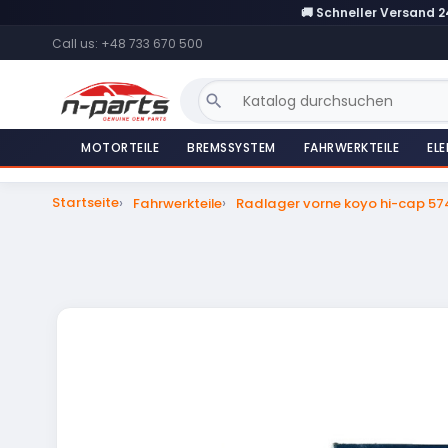
🚚 Schneller Versand 
Call us:
+48 733 670 500
search
MOTORTEILE
BREMSSYSTEM
FAHRWERKTEILE
ELE
Startseite
Fahrwerkteile
Radlager vorne koyo hi-cap 5