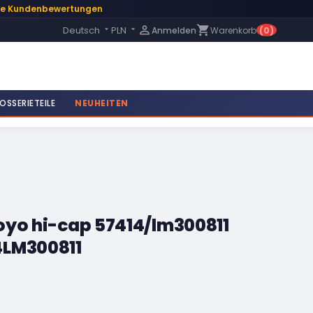
te Kundenbewertungen
Language:

shopping_cart
Deutsch
PLN
Anmelden
Warenkorb
(0)


OSSERIETEILE
NEUHEITEN
oyo hi-cap 57414/lm300811
4LM300811