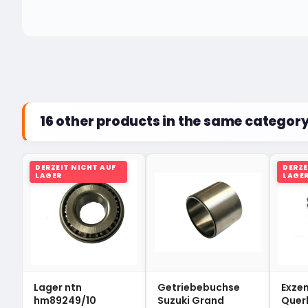
16 other products in the same category
DERZEIT NICHT AUF
DERZE
LAGER
LAGE
Lager ntn
Getriebebuchse
Exze
hm89249/10
Suzuki Grand
Querl