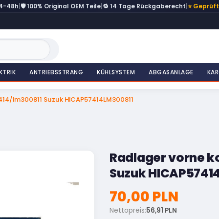
24-48h
|
🛡️ 100% Original OEM Teile
|
🔁 14 Tage Rückgaberecht
|
⭐ Geprüf
KTRIK
ANTRIEBSSTRANG
KÜHLSYSTEM
ABGASANLAGE
KAR
7414/lm300811 Suzuk HICAP57414LM300811
Radlager vorne k
Suzuk HICAP5741
70,00 PLN
Nettopreis:
56,91 PLN