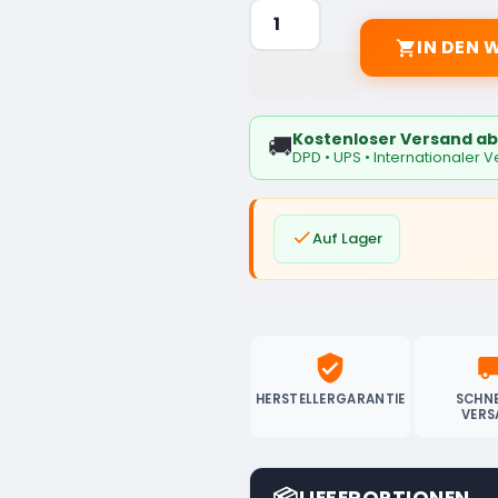
IN DEN

Kostenloser Versand ab
🚚
DPD • UPS • Internationaler 

Auf Lager
verified_user
local_sh
HERSTELLERGARANTIE
SCHNE
VERS