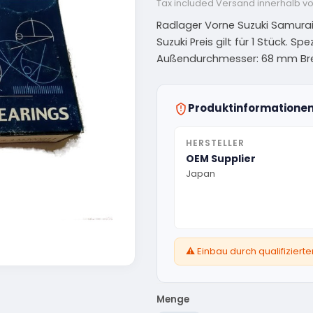
Tax included
Versand innerhalb v
Radlager Vorne Suzuki Samurai
Suzuki Preis gilt für 1 Stück. 
Außendurchmesser: 68 mm Brei
Produktinformatione
HERSTELLER
OEM Supplier
Japan
⚠️ Einbau durch qualifizier
Menge