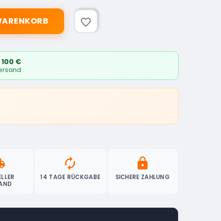
 WARENKORB
favorite_border
 100 €
Versand
ipping
autorenew
lock
LLER
14 TAGE RÜCKGABE
SICHERE ZAHLUNG
AND