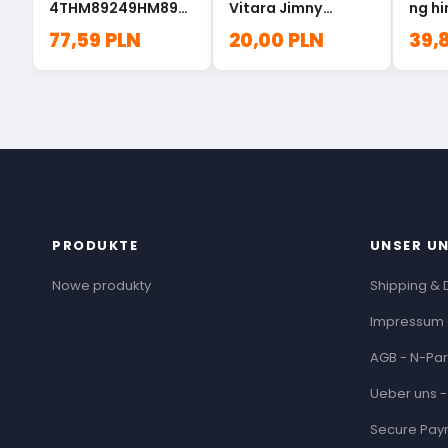
4THM89249HM8921
Vitara Jimny
ng hi
0
Samurai 09300-
MR41
77,59 PLN
20,00 PLN
39,
30003
PRODUKTE
UNSER U
Nowe produkty
Shipping & 
Impressum 
AGB - N-Par
Ueber uns -
Secure Pay