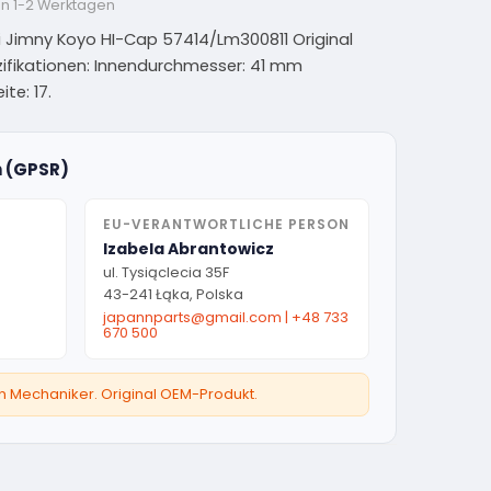
on 1-2 Werktagen
 Jimny Koyo HI-Cap 57414/Lm300811 Original
Spezifikationen: Innendurchmesser: 41 mm
te: 17.
n (GPSR)
EU-VERANTWORTLICHE PERSON
Izabela Abrantowicz
ul. Tysiąclecia 35F
43-241 Łąka, Polska
japannparts@gmail.com
|
+48 733
670 500
ten Mechaniker. Original OEM-Produkt.