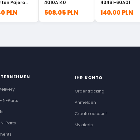
nten Pajero
4010A140
43461-60A01
8674
80 PLN
508,05 PLN
140,00 PLN
NTERNEHMEN
IHR KONTO
Delivery
Order tracking
- N-Parts
Anmelden
ts
Create account
 N-Parts
My alerts
ments