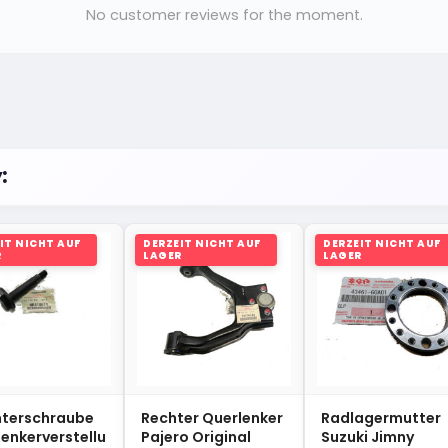
No customer reviews for the moment.
:
IT NICHT AUF
DERZEIT NICHT AUF
DERZEIT NICHT AUF
R
LAGER
LAGER
nterschraube
Rechter Querlenker
Radlagermutter
enkerverstellu
Pajero Original
Suzuki Jimny