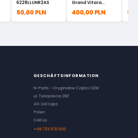
6228LLUNR2AS
Grand Vitara
46205-65J01
50,00 PLN
400,00 PLN
92,
GESCHÄFTSINFORMATION
N-Parts - Oryginalne Części OEM
ul. Tysiąclecia 35F
43-241 Łąka
Polen
Call us:
+48 733 670 500