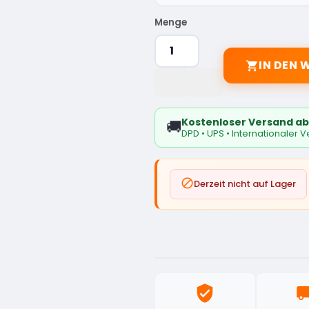
Menge
IN DEN

Kostenloser Versand ab
🚚
DPD • UPS • Internationaler 

Derzeit nicht auf Lager
verified_user
local_sh