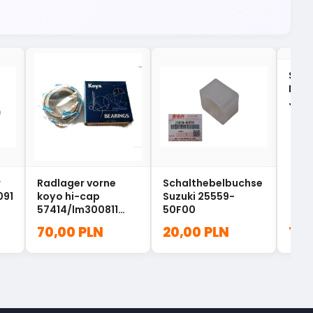
Scha
Buch
Jimn
r
Radlager vorne
Schalthebelbuchse
091
koyo hi-cap
Suzuki 25559-
57414/lm300811
50F00
Suzuk
70,00 PLN
20,00 PLN
10,
HICAP57414LM3008
11