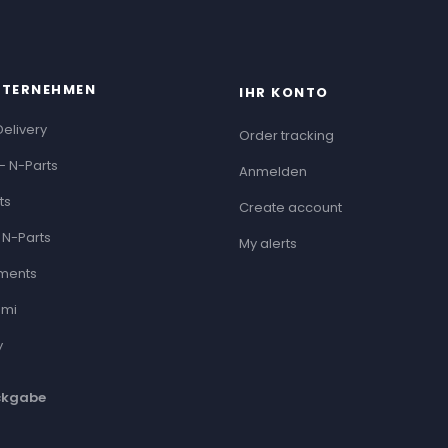
NTERNEHMEN
IHR KONTO
Delivery
Order tracking
- N-Parts
Anmelden
ts
Create account
 N-Parts
My alerts
ments
ami
y
ckgabe