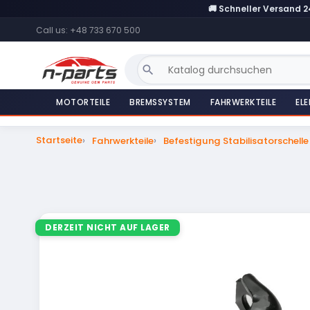
🚚 Schneller Versand 
Call us:
+48 733 670 500
search
MOTORTEILE
BREMSSYSTEM
FAHRWERKTEILE
ELE
Startseite
Fahrwerkteile
Befestigung Stabilisatorschell
DERZEIT NICHT AUF LAGER