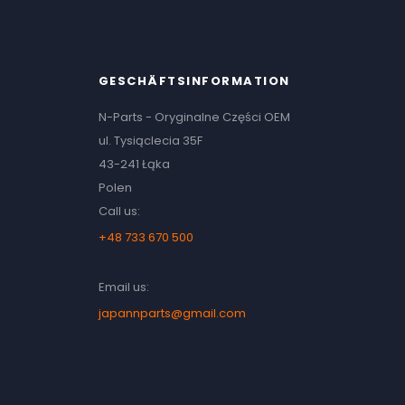
GESCHÄFTSINFORMATION
N-Parts - Oryginalne Części OEM
ul. Tysiąclecia 35F
43-241 Łąka
Polen
Call us:
+48 733 670 500
Email us:
japannparts@gmail.com