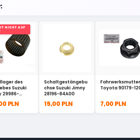
:
IT NICHT AUF
R
llager des
Schaltgestängebu
Fahrwerksmutte
ebes Suzuki
chse Suzuki Jimny
Toyota 90179-12
y 29986-
28196-84A00
00
,00 PLN
15,00 PLN
7,00 PLN