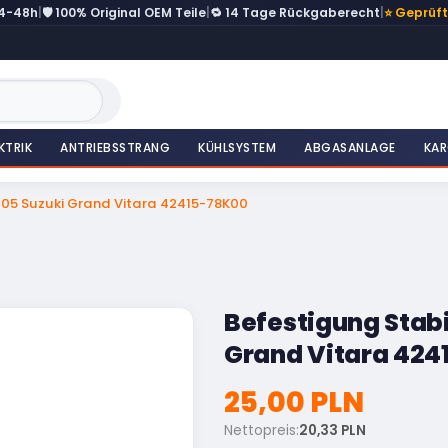
24-48h
|
🛡️ 100% Original OEM Teile
|
🔁 14 Tage Rückgaberecht
|
⭐ Geprüf
KTRIK
ANTRIEBSSTRANG
KÜHLSYSTEM
ABGASANLAGE
KAR
e 05 Suzuki Grand Vitara 42415-78K00
Befestigung Stabi
Grand Vitara 424
25,00 PLN
Nettopreis:
20,33 PLN