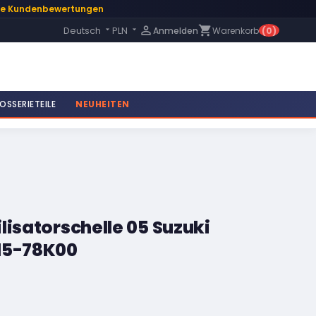
te Kundenbewertungen
Language:

shopping_cart
Deutsch
PLN
Anmelden
Warenkorb
(0)


OSSERIETEILE
NEUHEITEN
lisatorschelle 05 Suzuki
15-78K00