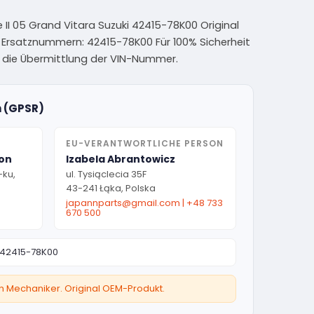
e II 05 Grand Vitara Suzuki 42415-78K00 Original
OE / Ersatznummern: 42415-78K00 Für 100% Sicherheit
 die Übermittlung der VIN-Nummer.
n (GPSR)
EU-VERANTWORTLICHE PERSON
ion
Izabela Abrantowicz
-ku,
ul. Tysiąclecia 35F
43-241 Łąka, Polska
japannparts@gmail.com
|
+48 733
670 500
42415-78K00
ten Mechaniker. Original OEM-Produkt.