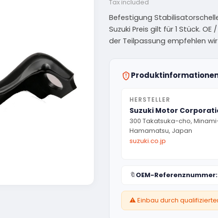
Tax included
Befestigung Stabilisatorschell
Suzuki Preis gilt für 1 Stück. 
der Teilpassung empfehlen wir
Produktinformatione
HERSTELLER
Suzuki Motor Corporat
300 Takatsuka-cho, Minami
Hamamatsu, Japan
suzuki.co.jp
🔖
OEM-Referenznummer:
⚠️ Einbau durch qualifizier