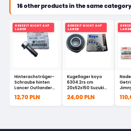
16 other products in the same category
DERZEIT NICHT AUF
DERZEIT NICHT AUF
DERZE
LAGER
LAGER
LAGE
Hinterachsträger-
Kugellager koyo
Nade
Schraube hinten
6304 2rs cm
Getri
Lancer Outlander
20x52x150 Suzuki
Jimn
MF140287
63042RSCM
55C
12,70 PLN
24,00 PLN
110