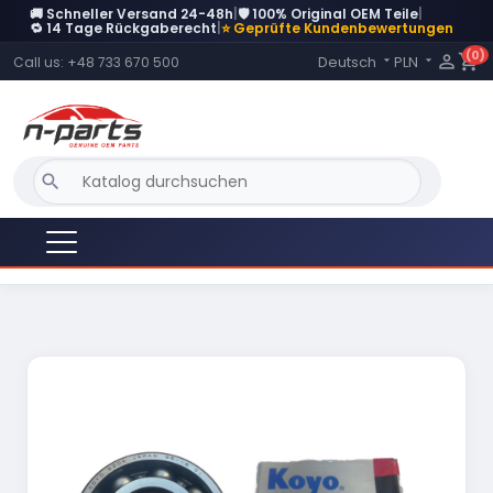
🚚 Schneller Versand 24-48h
|
🛡️ 100% Original OEM Teile
|
🔁 14 Tage Rückgaberecht
|
⭐ Geprüfte Kundenbewertungen
(0)
Language:

shopping_cart
Deutsch
PLN
Call us:
+48 733 670 500


search