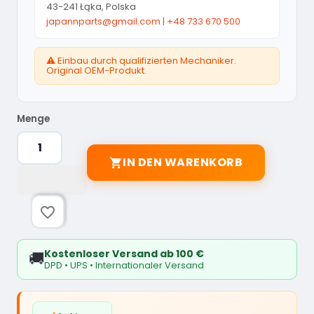
43-241 Łąka, Polska
japannparts@gmail.com
|
+48 733 670 500
⚠️ Einbau durch qualifizierten Mechaniker.
Original OEM-Produkt.
Menge
IN DEN WARENKORB

favorite_border
Kostenloser Versand ab 100 €
🚚
DPD • UPS • Internationaler Versand