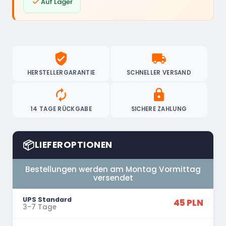

Auf Lager
verified_user
local_shipping
HERSTELLERGARANTIE
SCHNELLER VERSAND
autorenew
lock
14 TAGE RÜCKGABE
SICHERE ZAHLUNG
📦
LIEFEROPTIONEN
Bestellungen werden am Montag Vormittag
versendet
UPS Standard
45 PLN
3-7 Tage