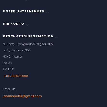

UNSER UNTERNEHMEN

IHR KONTO

GESCHÄFTSINFORMATION
keyboard_arrow_down
N-Parts - Oryginalne Części OEM
ul. Tysiąclecia 35F
43-241 Łąka
Polen
Call us:
+48 733 670 500
Email us:
japannparts@gmail.com