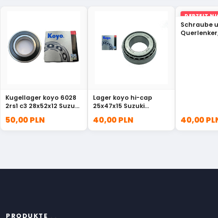
DERZEIT N
LAGER
Schraube u
Querlenker
Torsionsst
Pajero MB1
Kugellager koyo 6028
Lager koyo hi-cap
2rs1 c3 28x52x12 Suzuki
25x47x15 Suzuki
60282RS1C3
32005JR
50,00 PLN
40,00 PLN
40,00 PL
PRODUKTE