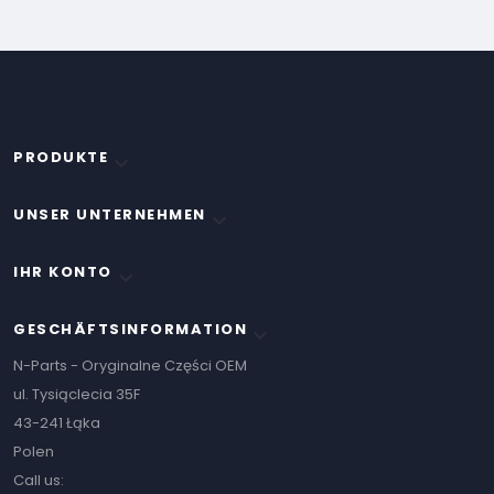
PRODUKTE

UNSER UNTERNEHMEN

IHR KONTO

GESCHÄFTSINFORMATION
keyboard_arrow_down
N-Parts - Oryginalne Części OEM
ul. Tysiąclecia 35F
43-241 Łąka
Polen
Call us: