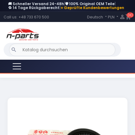
🚚 Schneller Versand 24-48h
|
🛡️ 100% Original OEM Teile
|
DERZEIT NICHT AUF LAGER
🔁 14 Tage Rückgaberecht
|
⭐ Geprüfte Kundenbewertungen
(0)
Language:

shopping_cart
Deutsch
PLN
Call us:
+48 733 670 500


search