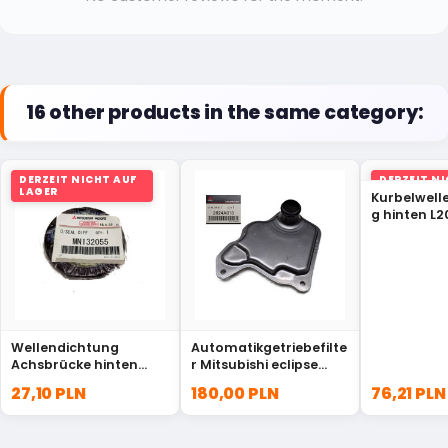
16 other products in the same category:
DERZEIT NICHT AUF
DERZEIT N
LAGER
LAGER
Kurbelwell
g hinten L2
Original M
Wellendichtung
Automatikgetriebefilte
Achsbrücke hinten
r Mitsubishi eclipse
Outlander Evo ASX
cross 2824A018
27,10 PLN
180,00 PLN
76,21 PLN
MN132055