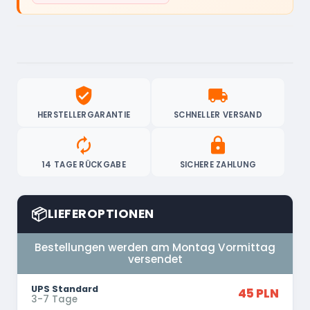
verified_user
local_shipping
HERSTELLERGARANTIE
SCHNELLER VERSAND
autorenew
lock
14 TAGE RÜCKGABE
SICHERE ZAHLUNG
📦
LIEFEROPTIONEN
Bestellungen werden am Montag Vormittag
versendet
UPS Standard
45 PLN
3-7 Tage