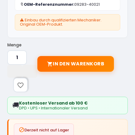
🔖
OEM-Referenznummer:
09283-40021
⚠️ Einbau durch qualifizierten Mechaniker.
Original OEM-Produkt.
Menge
IN DEN WARENKORB

favorite_border
Kostenloser Versand ab 100 €
🚚
DPD • UPS • Internationaler Versand

Derzeit nicht auf Lager