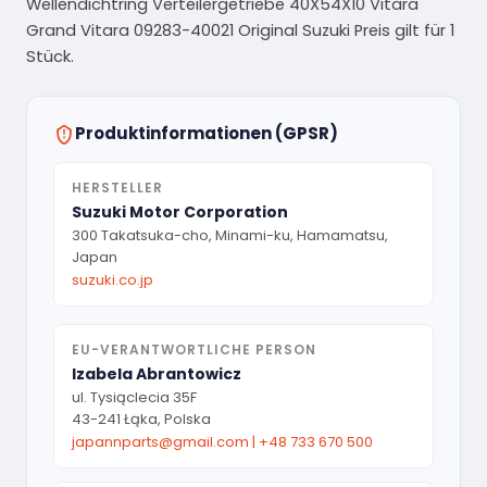
Wellendichtring Verteilergetriebe 40X54X10 Vitara
Grand Vitara 09283-40021 Original Suzuki Preis gilt für 1
Stück.
Produktinformationen (GPSR)
HERSTELLER
Suzuki Motor Corporation
300 Takatsuka-cho, Minami-ku, Hamamatsu,
Japan
suzuki.co.jp
EU-VERANTWORTLICHE PERSON
Izabela Abrantowicz
ul. Tysiąclecia 35F
43-241 Łąka, Polska
japannparts@gmail.com
|
+48 733 670 500