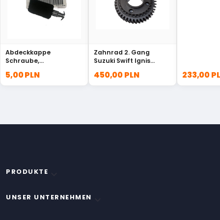
77E00
Abdeckkappe
Zahnrad 2. Gang
Schraube,
Suzuki Swift Ignis
Seitentäfelung Lancer
24321-83E02
5,00 PLN
450,00 PLN
233,00 P
7221A262XA
PRODUKTE

UNSER UNTERNEHMEN
