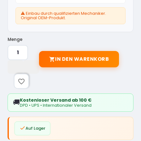
⚠️ Einbau durch qualifizierten Mechaniker.
Original OEM-Produkt.
Menge
IN DEN WARENKORB

favorite_border
Kostenloser Versand ab 100 €
🚚
DPD • UPS • Internationaler Versand

Auf Lager