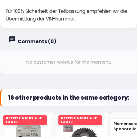
Für 100% Sicherheit der Teilpassung empfehlen wir die
Übermittlung der VIN-Nummer.
Comments (0)
No customer reviews for the moment.
16 other products in the same category:
DERZEIT NICHT AUF
DERZEIT NICHT AUF
LAGER
LAGER
Riemensch
Spannrolle
Grand Vita