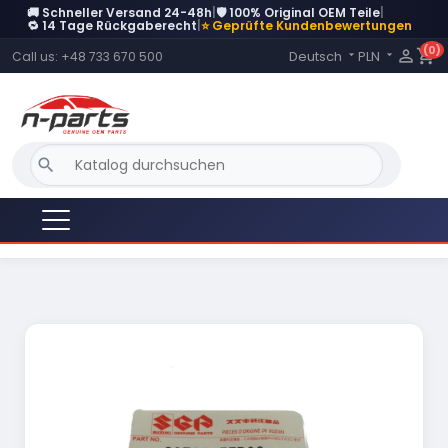
🚚 Schneller Versand 24-48h
|
🛡️ 100% Original OEM Teile
|
🔁 14 Tage Rückgaberecht
|
⭐ Geprüfte Kundenbewertungen
(0)
Language:

shopping_cart
Deutsch
PLN
Call us:
+48 733 670 500


search