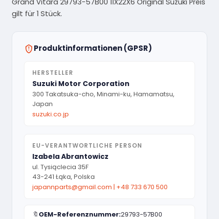
Grand Vitara 29793-57B00 11X22X6 Original Suzuki Preis
gilt für 1 Stück.
Produktinformationen (GPSR)
HERSTELLER
Suzuki Motor Corporation
300 Takatsuka-cho, Minami-ku, Hamamatsu,
Japan
suzuki.co.jp
EU-VERANTWORTLICHE PERSON
Izabela Abrantowicz
ul. Tysiąclecia 35F
43-241 Łąka, Polska
japannparts@gmail.com
|
+48 733 670 500
🔖
OEM-Referenznummer:
29793-57B00