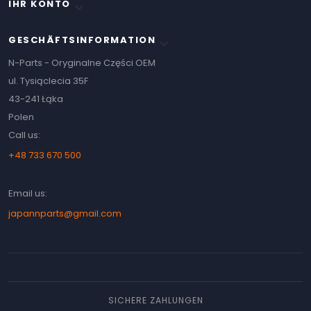
IHR KONTO

GESCHÄFTSINFORMATION
keyboard_arrow_down
N-Parts - Oryginalne Części OEM
ul. Tysiąclecia 35F
43-241 Łąka
Polen
Call us:
+48 733 670 500
Email us:
japannparts@gmail.com
SICHERE ZAHLUNGEN