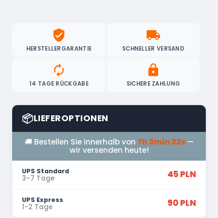
verified_user
local_shipping
HERSTELLERGARANTIE
SCHNELLER VERSAND
autorenew
lock
14 TAGE RÜCKGABE
SICHERE ZAHLUNG
📦
LIEFEROPTIONEN
🚚 Bestellen Sie innerhalb von
7h 3min 31s
—
wir versenden heute!
UPS Standard
45 PLN
3-7 Tage
UPS Express
90 PLN
1-2 Tage