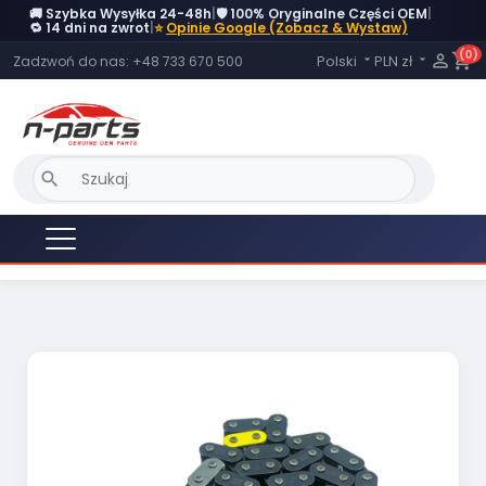
🚚 Szybka Wysyłka 24-48h
|
🛡️ 100% Oryginalne Części OEM
|
🔁 14 dni na zwrot
|
⭐
Opinie Google (Zobacz & Wystaw)
(0)
Język:

shopping_cart
Polski
PLN zł
Zadzwoń do nas:
+48 733 670 500


search