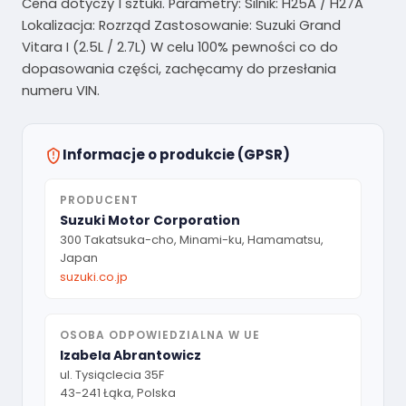
Cena dotyczy 1 sztuki. Parametry: Silnik: H25A / H27A
Lokalizacja: Rozrząd Zastosowanie: Suzuki Grand
Vitara I (2.5L / 2.7L) W celu 100% pewności co do
dopasowania części, zachęcamy do przesłania
numeru VIN.
Informacje o produkcie (GPSR)
PRODUCENT
Suzuki Motor Corporation
300 Takatsuka-cho, Minami-ku, Hamamatsu,
Japan
suzuki.co.jp
OSOBA ODPOWIEDZIALNA W UE
Izabela Abrantowicz
ul. Tysiąclecia 35F
43-241 Łąka, Polska