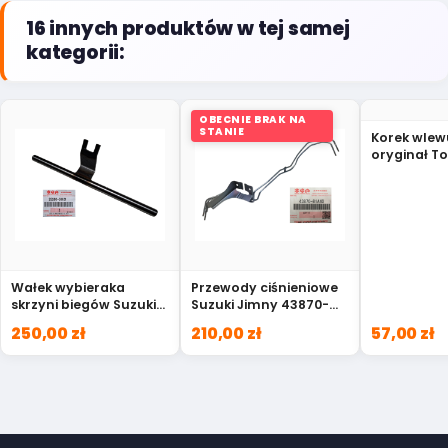
16 innych produktów w tej samej
kategorii:
OBECNIE BRAK NA
STANIE
Korek wlew
oryginał To
21010
Wałek wybieraka
Przewody ciśnieniowe
skrzyni biegów Suzuki
Suzuki Jimny 43870-
Swift 25260-51K01
81A40
250,00 zł
210,00 zł
57,00 zł