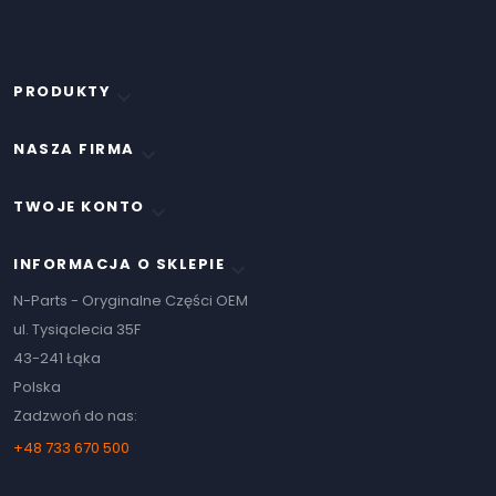
PRODUKTY

NASZA FIRMA

TWOJE KONTO

INFORMACJA O SKLEPIE
keyboard_arrow_down
N-Parts - Oryginalne Części OEM
ul. Tysiąclecia 35F
43-241 Łąka
Polska
Zadzwoń do nas:
+48 733 670 500