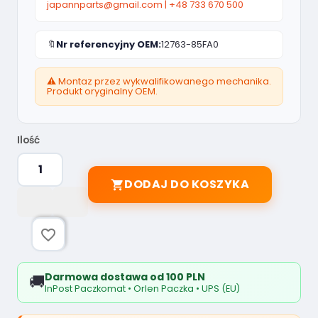
japannparts@gmail.com
|
+48 733 670 500
🔖
Nr referencyjny OEM:
12763-85FA0
⚠️ Montaz przez wykwalifikowanego mechanika.
Produkt oryginalny OEM.
Ilość
DODAJ DO KOSZYKA

favorite_border
Darmowa dostawa od 100 PLN
🚚
InPost Paczkomat • Orlen Paczka • UPS (EU)