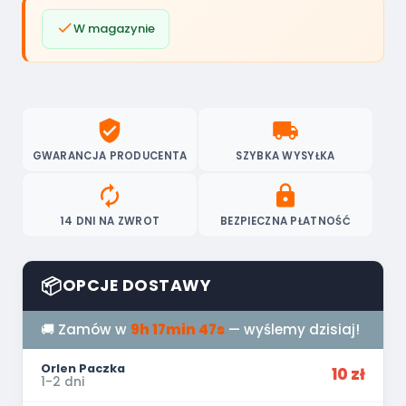

W magazynie
verified_user
local_shipping
GWARANCJA PRODUCENTA
SZYBKA WYSYŁKA
autorenew
lock
14 DNI NA ZWROT
BEZPIECZNA PŁATNOŚĆ
📦
OPCJE DOSTAWY
🚚 Zamów w
9h 17min 46s
— wyślemy dzisiaj!
Orlen Paczka
10 zł
1-2 dni