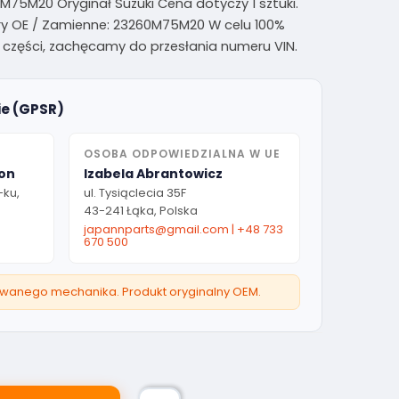
75M20 Oryginał Suzuki Cena dotyczy 1 sztuki.
y OE / Zamienne: 23260M75M20 W celu 100%
zęści, zachęcamy do przesłania numeru VIN.
ie (GPSR)
OSOBA ODPOWIEDZIALNA W UE
ion
Izabela Abrantowicz
-ku,
ul. Tysiąclecia 35F
43-241 Łąka, Polska
japannparts@gmail.com
|
+48 733
670 500
owanego mechanika. Produkt oryginalny OEM.