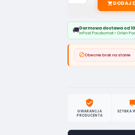
DODAJ 

Darmowa dostawa od 10
🚚
InPost Paczkomat • Orlen Pac

Obecnie brak na stanie
verified_user
local_sh
GWARANCJA
SZYBKA 
PRODUCENTA