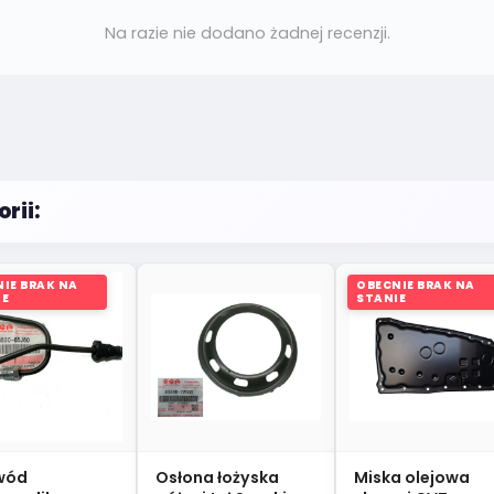
Na razie nie dodano żadnej recenzji.
rii:
IE BRAK NA
OBECNIE BRAK NA
IE
STANIE
wód
Osłona łożyska
Miska olejowa