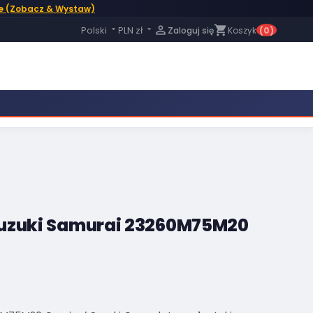
e (Zobacz & Wystaw)
Język:

shopping_cart
Polski
PLN zł
Zaloguj się
Koszyk
(0)


Suzuki Samurai 23260M75M20