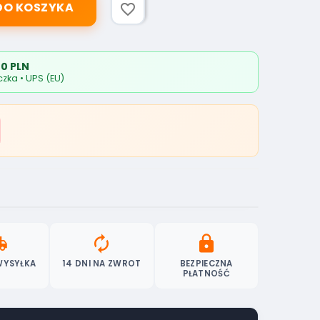
DO KOSZYKA
favorite_border
0 PLN
zka • UPS (EU)
ipping
autorenew
lock
WYSYŁKA
14 DNI NA ZWROT
BEZPIECZNA
PŁATNOŚĆ