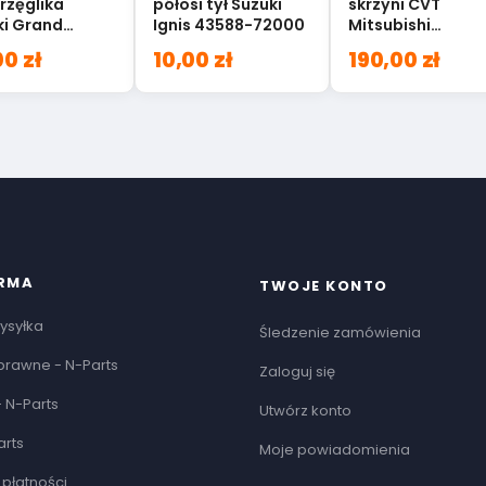
rzęglika
półosi tył Suzuki
skrzyni CVT
ki Grand
Ignis 43588-72000
Mitsubishi
ra 23830-
Outlander Lance
0 zł
10,00 zł
190,00 zł
0
2705A048
IRMA
TWOJE KONTO
ysyłka
Śledzenie zamówienia
prawne - N-Parts
Zaloguj się
 N-Parts
Utwórz konto
arts
Moje powiadomienia
płatności