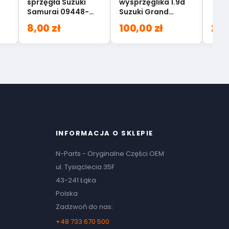
sprzęgła Suzuki
wysprzęglika 1.9d
Samurai 09448-
Suzuki Grand
r
20006
Vitara 23830-
8,00 zł
100,00 zł
200
67J60
INFORMACJA O SKLEPIE
N-Parts - Oryginalne Części OEM
ul. Tysiąclecia 35F
43-241 Łąka
Polska
Zadzwoń do nas:
+48 733 670 500