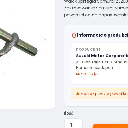
Wałek Sprzęgła Samurai 23260M
Zastosowanie: Samurai Numer
pewności co do dopasowania c
Informacje o produkc
PRODUCENT
Suzuki Motor Corporat
300 Takatsuka-cho, Minami
Hamamatsu, Japan
suzuki.co.jp
⚠️ Montaz przez wykwalifik
Ilość