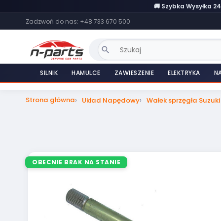
🚚 Szybka Wysyłka 2
Zadzwoń do nas:
+48 733 670 500
search
SILNIK
HAMULCE
ZAWIESZENIE
ELEKTRYKA
N
Strona główna
Układ Napędowy
Wałek sprzęgła Suzu
OBECNIE BRAK NA STANIE