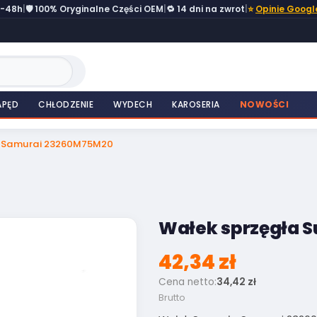
4-48h
|
🛡️ 100% Oryginalne Części OEM
|
🔁 14 dni na zwrot
|
⭐
Opinie Googl
APĘD
CHŁODZENIE
WYDECH
KAROSERIA
NOWOŚCI
ki Samurai 23260M75M20
Wałek sprzęgła 
42,34 zł
Cena netto:
34,42 zł
Brutto