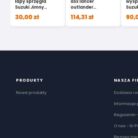
łapy sprzęgła
asx lancer
wysp
Suzuki Jimny
outlander
Suzu
22641-81A20
2324A023
Vita
30,00 zł
114,31 zł
90,0
65J6
PRODUKTY
NASZA F
Nowe produkty
Dostawa i w
Informacje 
Regulamin -
O nas - N-P
Bezpieczne 