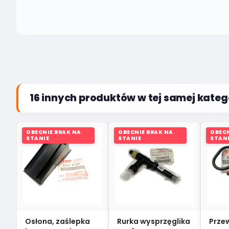
16 innych produktów w tej samej katego
OBECNIE BRAK NA
OBECNIE BRAK NA
OBECN
STANIE
STANIE
STAN
Osłona, zaślepka
Rurka wysprzęglika
Prze