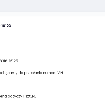
-16123
08316-16125
achęcamy do przesłania numeru VIN.
ena dotyczy 1 sztuki.