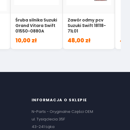
Śruba silnika Suzuki
Zawór odmy pcv
Grand Vitara Swift
Suzuki Swift 18118-
01550-0880A
71L01
10,00 zł
48,00 zł
41,
INFORMACJA O SKLEPIE
N-Parts - Oryginalne Części OEM
ul. Tysiąclecia 35F
43-241 Łąka