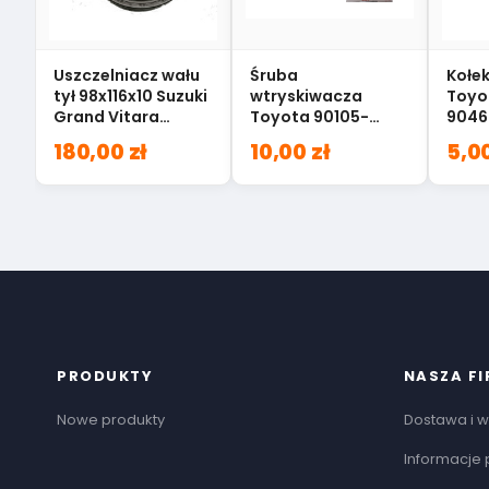
Uszczelniacz wału
Śruba
Kołek
tył 98x116x10 Suzuki
wtryskiwacza
Toyo
Grand Vitara
Toyota 90105-
9046
09283-98002
08374
180,00 zł
10,00 zł
5,00
PRODUKTY
NASZA F
Nowe produkty
Dostawa i w
Informacje 