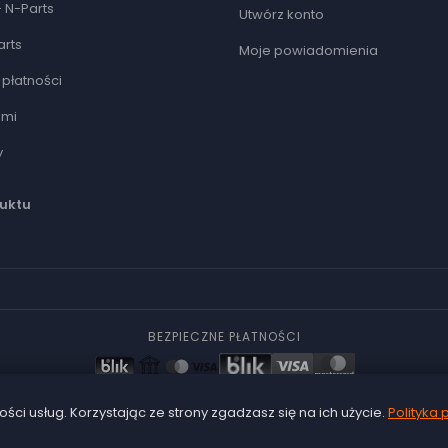
 N-Parts
Utwórz konto
arts
Moje powiadomienia
płatności
ami
y
uktu
BEZPIECZNE PŁATNOŚCI
© 2026 N-Parts —
Oryginalne czesci OEM
ści usług. Korzystając ze strony zgadzasz się na ich użycie.
Polityka 