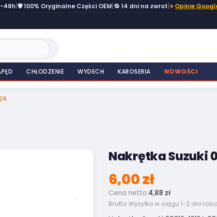
4-48h
|
🛡️ 100% Oryginalne Części OEM
|
🔁 14 dni na zwrot
|
⭐
Opinie Googl
APĘD
CHŁODZENIE
WYDECH
KAROSERIA
NOWOŚCI
2A
Nakrętka Suzuki 
6,00 zł
Cena netto:
4,88 zł
Brutto
Wysyłka w ciągu 1-2 dni rob