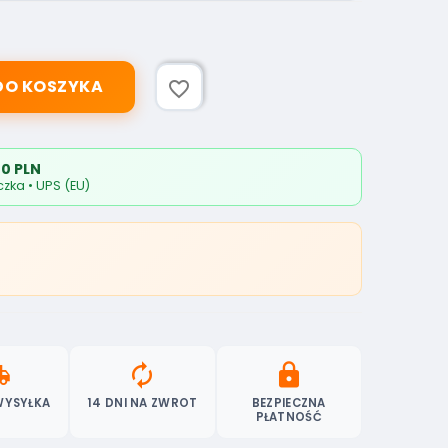
DO KOSZYKA
favorite_border
0 PLN
zka • UPS (EU)
ipping
autorenew
lock
WYSYŁKA
14 DNI NA ZWROT
BEZPIECZNA
PŁATNOŚĆ