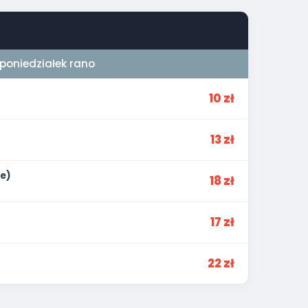
oniedziałek rano
10 zł
13 zł
e)
18 zł
17 zł
22 zł