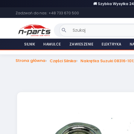
🚚 Szybka Wysyłka 2
Zadzwoń do nas:
+48 733 670 500
search
SILNIK
HAMULCE
ZAWIESZENIE
ELEKTRYKA
N
Strona główna
Części Silnika
Nakrętka Suzuki 08316-101