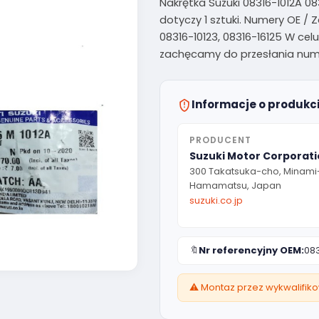
Nakrętka Suzuki 08316-1012A 08
dotyczy 1 sztuki. Numery OE / Z
08316-10123, 08316-16125 W ce
zachęcamy do przesłania nume
Informacje o produkc
PRODUCENT
Suzuki Motor Corporat
300 Takatsuka-cho, Minami
Hamamatsu, Japan
suzuki.co.jp
🔖
Nr referencyjny OEM:
083
⚠️ Montaz przez wykwalifik