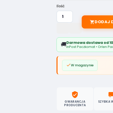
Ilość
DODAJ 

Darmowa dostawa od 10
🚚
InPost Paczkomat • Orlen Pac

W magazynie
verified_user
local_sh
GWARANCJA
SZYBKA 
PRODUCENTA