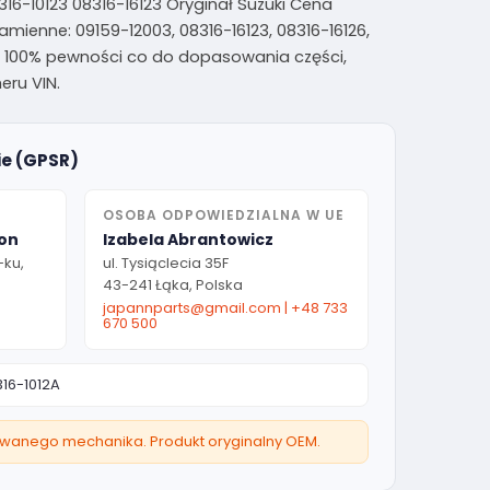
316-10123 08316-16123 Oryginał Suzuki Cena
amienne: 09159-12003, 08316-16123, 08316-16126,
lu 100% pewności co do dopasowania części,
ru VIN.
ie (GPSR)
OSOBA ODPOWIEDZIALNA W UE
ion
Izabela Abrantowicz
-ku,
ul. Tysiąclecia 35F
43-241 Łąka, Polska
japannparts@gmail.com
|
+48 733
670 500
16-1012A
owanego mechanika. Produkt oryginalny OEM.