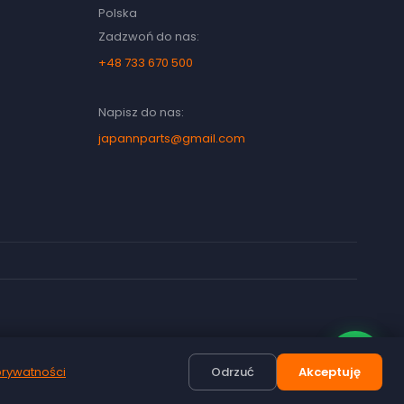
Polska
Zadzwoń do nas:
+48 733 670 500
Napisz do nas:
japannparts@gmail.com
prywatności
Odrzuć
Akceptuję