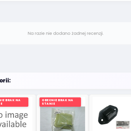
Na razie nie dodano żadnej recenzji.
rii:
IE BRAK NA
OBECNIE BRAK NA
IE
STANIE