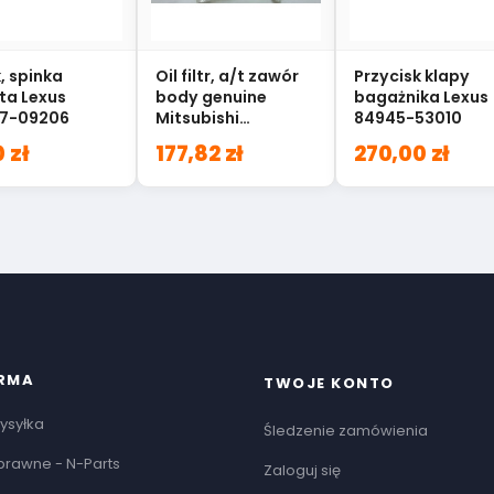
, spinka
Oil filtr, a/t zawór
Przycisk klapy
ta Lexus
body genuine
bagażnika Lexus
7-09206
Mitsubishi
84945-53010
outlander 3.0
 zł
177,82 zł
270,00 zł
2824A012
IRMA
TWOJE KONTO
ysyłka
Śledzenie zamówienia
prawne - N-Parts
Zaloguj się