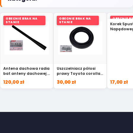
OBECNIE BRAK NA
OBECNIE BRAK NA
OBECNIE B
STANIE
STANIE
STANIE
Korek Spus
Napędoweg
Biegów Suz
16021
Antena dachowa radia
Uszczelniacz półosi
bat anteny dachowej s
prawy Toyota corolla
Suzuki 39251-68L00
avensis yaris 90311-
120,00 zł
30,00 zł
17,00 zł
34023