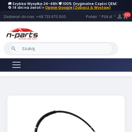
🚚 Szybka Wysyłka 24-48h
|
🛡️ 100% Oryginalne Części OEM
|
OBECNIE BRAK NA STANIE
🔁 14 dni na zwrot
|
⭐
Opinie Google (Zobacz & Wystaw)
(0)
Język:

shopping_cart
Polski
PLN zł
Zadzwoń do nas:
+48 733 670 500


search