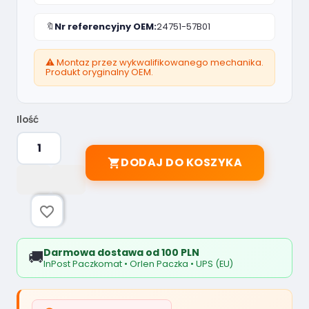
🔖
Nr referencyjny OEM:
24751-57B01
⚠️ Montaz przez wykwalifikowanego mechanika.
Produkt oryginalny OEM.
Ilość
DODAJ DO KOSZYKA

favorite_border
Darmowa dostawa od 100 PLN
🚚
InPost Paczkomat • Orlen Paczka • UPS (EU)