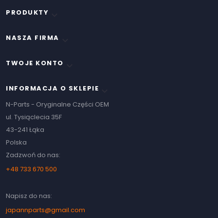
PRODUKTY

NASZA FIRMA

TWOJE KONTO

INFORMACJA O SKLEPIE
keyboard_arrow_down
N-Parts - Oryginalne Części OEM
ul. Tysiąclecia 35F
43-241 Łąka
Polska
Zadzwoń do nas:
+48 733 670 500
Napisz do nas:
japannparts@gmail.com