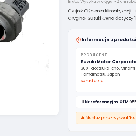
Brutto
Wysyłka w ciągu 1-2 dni rob
Czujnik Ciśnienia Klimatyzacji
Oryginał Suzuki Cena dotyczy 1 s
Informacje o produkc
PRODUCENT
Suzuki Motor Corporat
300 Takatsuka-cho, Minami
Hamamatsu, Japan
suzuki.co.jp
🔖
Nr referencyjny OEM:
95
⚠️ Montaz przez wykwalifik