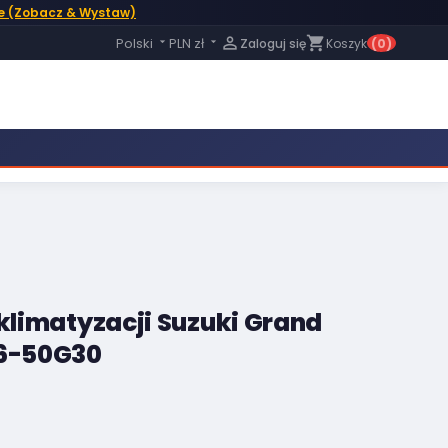
e (Zobacz & Wystaw)
Język:

shopping_cart
Polski
PLN zł
Zaloguj się
Koszyk
(0)


 klimatyzacji Suzuki Grand
26-50G30