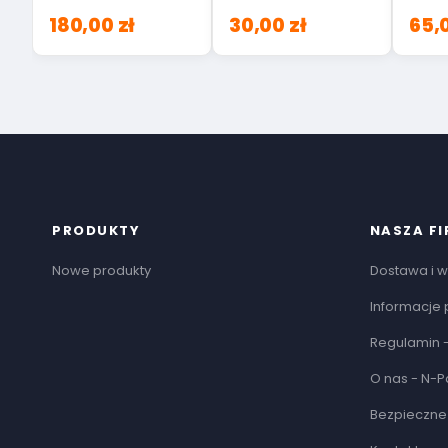
180,00 zł
30,00 zł
65,0
PRODUKTY
NASZA F
Nowe produkty
Dostawa i w
Informacje 
Regulamin -
O nas - N-P
Bezpieczne 