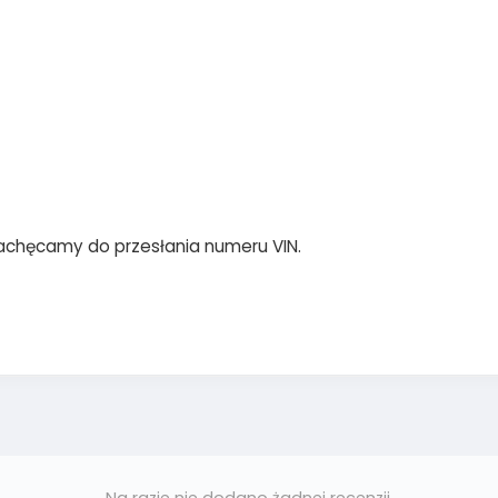
achęcamy do przesłania numeru VIN.
Na razie nie dodano żadnej recenzji.