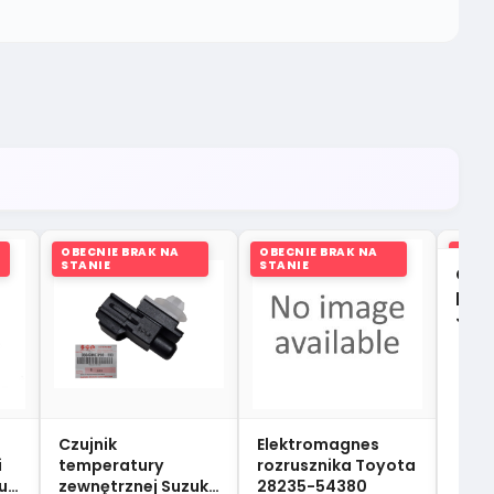
OBECNIE BRAK NA
OBECNIE BRAK NA
OBEC
STANIE
STANIE
STAN
Czuj
pali
Jimn
Czujnik
Elektromagnes
i
temperatury
rozrusznika Toyota
uki
zewnętrznej Suzuki
28235-54380