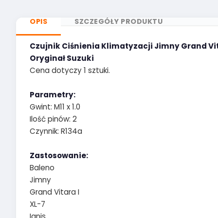
OPIS
SZCZEGÓŁY PRODUKTU
Czujnik Ciśnienia Klimatyzacji Jimny Grand Vi
Oryginał Suzuki
Cena dotyczy 1 sztuki.
Parametry:
Gwint: M11 x 1.0
Ilość pinów: 2
Czynnik: R134a
Zastosowanie:
Baleno
Jimny
Grand Vitara I
XL-7
Ignis