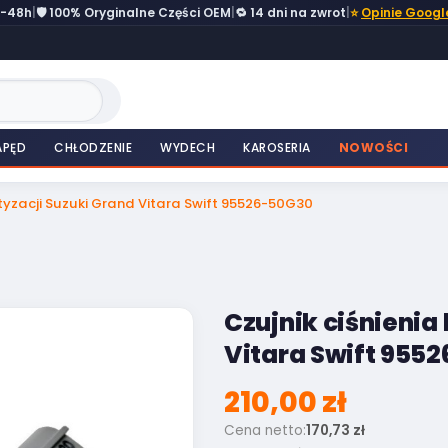
4-48h
|
🛡️ 100% Oryginalne Części OEM
|
🔁 14 dni na zwrot
|
⭐
Opinie Googl
APĘD
CHŁODZENIE
WYDECH
KAROSERIA
NOWOŚCI
atyzacji Suzuki Grand Vitara Swift 95526-50G30
Czujnik ciśnienia
Vitara Swift 955
210,00 zł
Cena netto:
170,73 zł