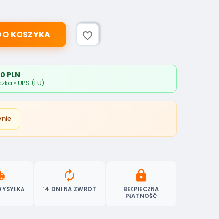
DO KOSZYKA
favorite_border
0 PLN
zka • UPS (EU)
ynie
ipping
autorenew
lock
WYSYŁKA
14 DNI NA ZWROT
BEZPIECZNA
PŁATNOŚĆ