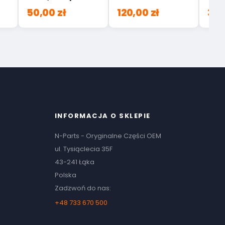
A00
95643M67P00
50,00 zł
120,00 zł
328
INFORMACJA O SKLEPIE
N-Parts - Oryginalne Części OEM
ul. Tysiąclecia 35F
43-241 Łąka
Polska
Zadzwoń do nas:
+48 733 670 500