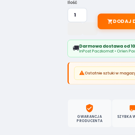
Ilość
DODAJ 

Darmowa dostawa od 10
🚚
InPost Paczkomat • Orlen Pac

Ostatnie sztuki w magaz
verified_user
local_sh
GWARANCJA
SZYBKA 
PRODUCENTA