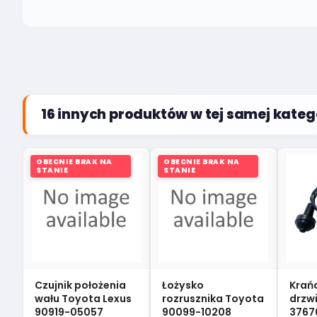
16 innych produktów w tej samej katego
OBECNIE BRAK NA
OBECNIE BRAK NA
STANIE
STANIE
Czujnik położenia
Łożysko
Krań
wału Toyota Lexus
rozrusznika Toyota
drzwi
90919-05057
90099-10208
3767