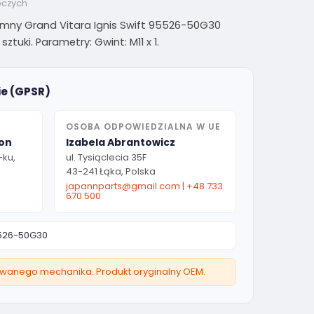
oczych
 Jimny Grand Vitara Ignis Swift 95526-50G30
ztuki. Parametry: Gwint: M11 x 1.
ie (GPSR)
OSOBA ODPOWIEDZIALNA W UE
ion
Izabela Abrantowicz
-ku,
ul. Tysiąclecia 35F
43-241 Łąka, Polska
japannparts@gmail.com
|
+48 733
670 500
526-50G30
owanego mechanika. Produkt oryginalny OEM.