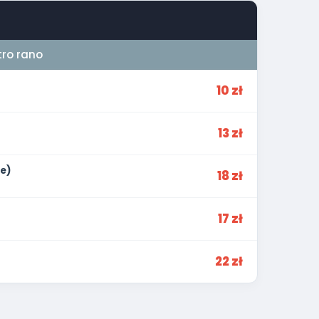
ro rano
10 zł
13 zł
e)
18 zł
17 zł
22 zł