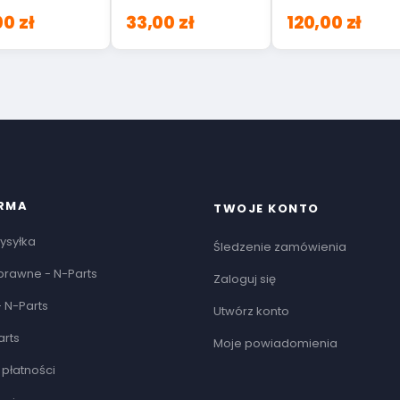
Jimny 26481-84
0 zł
33,00 zł
120,00 zł
IRMA
TWOJE KONTO
ysyłka
Śledzenie zamówienia
prawne - N-Parts
Zaloguj się
 N-Parts
Utwórz konto
arts
Moje powiadomienia
płatności