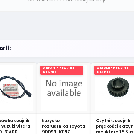
rii:
OBECNIE BRAK NA
OBECNIE BRAK NA
STANIE
STANIE
cówka czujnik
Łożysko
Czytnik, czujnik
 Suzuki Vitara
rozrusznika Toyota
prędkości skrzyn
0-61A00
90099-10197
reduktora 1.5 Suz