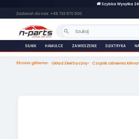
🚚 Szybka Wysyłka 2
Zadzwoń do nas:
+48 733 670 500
search
SILNIK
HAMULCE
ZAWIESZENIE
ELEKTRYKA
N
Strona główna
Układ Elektryczny
Czujnik ciśnienia klim