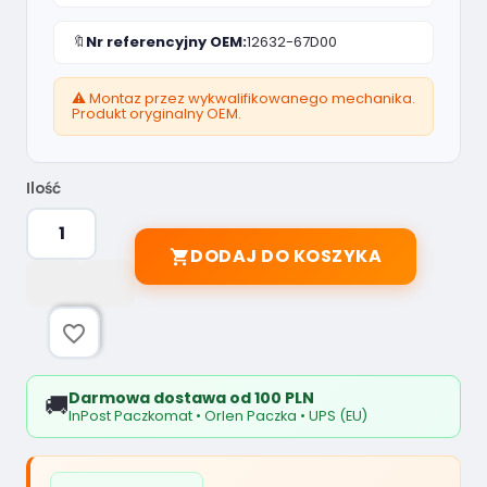
🔖
Nr referencyjny OEM:
12632-67D00
⚠️ Montaz przez wykwalifikowanego mechanika.
Produkt oryginalny OEM.
Ilość
DODAJ DO KOSZYKA

favorite_border
Darmowa dostawa od 100 PLN
🚚
InPost Paczkomat • Orlen Paczka • UPS (EU)