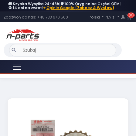
🚚 Szybka Wysyłka 24-48h
|
🛡️ 100% Oryginalne Części OEM
|
🔁 14 dni na zwrot
|
⭐
Opinie Google (Zobacz & Wystaw)
(0)
Język:

shopping_cart
Polski
PLN zł
Zadzwoń do nas:
+48 733 670 500


search