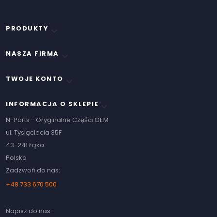
PRODUKTY

NASZA FIRMA

TWOJE KONTO

INFORMACJA O SKLEPIE
keyboard_arrow_down
N-Parts - Oryginalne Części OEM
ul. Tysiąclecia 35F
43-241 Łąka
Polska
Zadzwoń do nas:
+48 733 670 500
Napisz do nas: