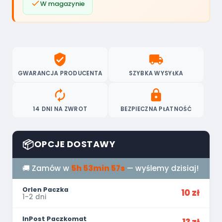

W magazynie
verified_user
local_shipping
GWARANCJA PRODUCENTA
SZYBKA WYSYŁKA
autorenew
lock
14 DNI NA ZWROT
BEZPIECZNA PŁATNOŚĆ
📦
OPCJE DOSTAWY
🚚 Zamów w
5h 53min 56s
— wyślemy dzisiaj!
Orlen Paczka
10 zł
1-2 dni
InPost Paczkomat