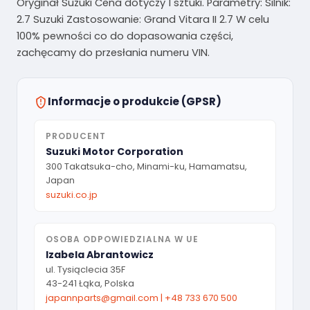
Oryginał Suzuki Cena dotyczy 1 sztuki. Parametry: Silnik:
2.7 Suzuki Zastosowanie: Grand Vitara II 2.7 W celu
100% pewności co do dopasowania części,
zachęcamy do przesłania numeru VIN.
Informacje o produkcie (GPSR)
PRODUCENT
Suzuki Motor Corporation
300 Takatsuka-cho, Minami-ku, Hamamatsu,
Japan
suzuki.co.jp
OSOBA ODPOWIEDZIALNA W UE
Izabela Abrantowicz
ul. Tysiąclecia 35F
43-241 Łąka, Polska
japannparts@gmail.com
|
+48 733 670 500