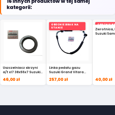
16 innych produktów w tej samej
kategorii:
OBECNIE BRAK NA
OBECNIE B
STANIE
STANIE
Zwrotnica, 
Suzuki Sam
80001
Uszczelniacz skrzyni
Linka pedału gazu
a/t xl7 38x55x7 Suzuki
Suzuki Grand Vitara
Grand Vitara 22881-
15910-68D10
46,00 zł
257,00 zł
40,00 zł
54J10