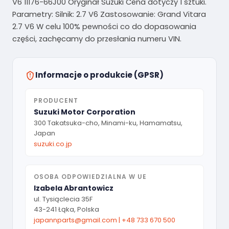
V6 11176-66J00 Oryginał Suzuki Cena dotyczy 1 sztuki.
Parametry: Silnik: 2.7 V6 Zastosowanie: Grand Vitara
2.7 V6 W celu 100% pewności co do dopasowania
części, zachęcamy do przesłania numeru VIN.
Informacje o produkcie (GPSR)
PRODUCENT
Suzuki Motor Corporation
300 Takatsuka-cho, Minami-ku, Hamamatsu,
Japan
suzuki.co.jp
OSOBA ODPOWIEDZIALNA W UE
Izabela Abrantowicz
ul. Tysiąclecia 35F
43-241 Łąka, Polska
japannparts@gmail.com
|
+48 733 670 500