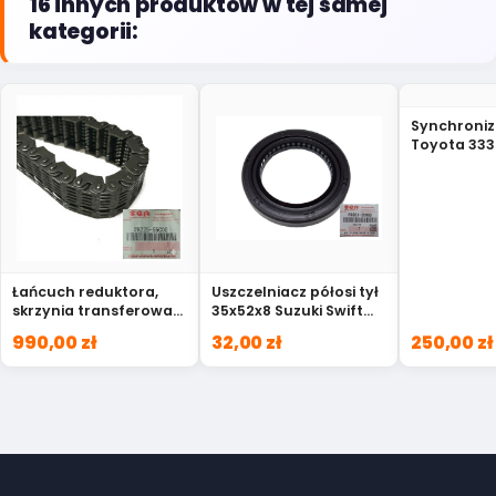
16 innych produktów w tej samej
kategorii:
Synchroniz
Toyota 333
Łańcuch reduktora,
Uszczelniacz półosi tył
skrzynia transferowa
35x52x8 Suzuki Swift
oryginał 1.3 1.5 Suzuki
SX4 Liana 09283-35060
990,00 zł
32,00 zł
250,00 zł
29225-55C00