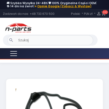
🚚 Szybka Wysyłka 24-48h
|
🛡️ 100% Oryginalne Części OEM
|
🔁 14 dni na zwrot
|
⭐
Opinie Google (Zobacz & Wystaw)
(0)
Język:

shopping_cart
Polski
PLN zł
Zadzwoń do nas:
+48 733 670 500


search