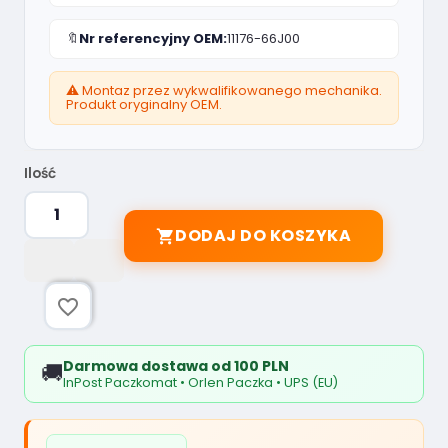
🔖
Nr referencyjny OEM:
11176-66J00
⚠️ Montaz przez wykwalifikowanego mechanika.
Produkt oryginalny OEM.
Ilość
DODAJ DO KOSZYKA

favorite_border
Darmowa dostawa od 100 PLN
🚚
InPost Paczkomat • Orlen Paczka • UPS (EU)