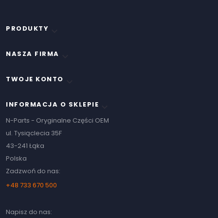
PRODUKTY

NASZA FIRMA

TWOJE KONTO

INFORMACJA O SKLEPIE
keyboard_arrow_down
N-Parts - Oryginalne Części OEM
ul. Tysiąclecia 35F
43-241 Łąka
Polska
Zadzwoń do nas:
+48 733 670 500
Napisz do nas: