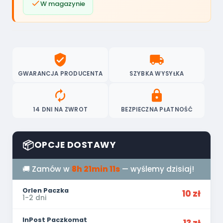

W magazynie
verified_user
local_shipping
GWARANCJA PRODUCENTA
SZYBKA WYSYŁKA
autorenew
lock
14 DNI NA ZWROT
BEZPIECZNA PŁATNOŚĆ
📦
OPCJE DOSTAWY
🚚 Zamów w
8h 21min 10s
— wyślemy dzisiaj!
Orlen Paczka
10 zł
1-2 dni
InPost Paczkomat