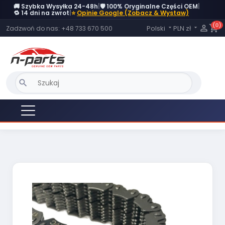
🚚 Szybka Wysyłka 24-48h
|
🛡️ 100% Oryginalne Części OEM
|
🔁 14 dni na zwrot
|
⭐
Opinie Google (Zobacz & Wystaw)
(0)
Język:

shopping_cart
Polski
PLN zł
Zadzwoń do nas:
+48 733 670 500


search