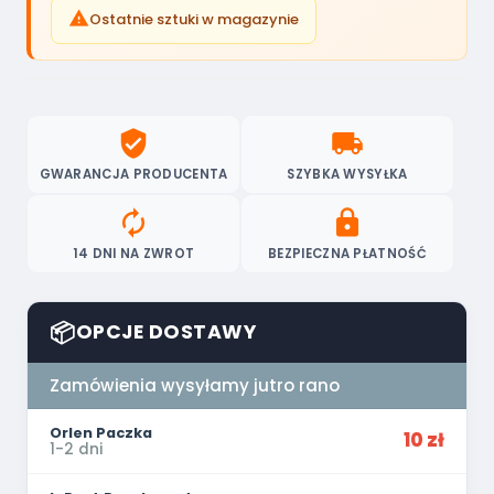

Ostatnie sztuki w magazynie
verified_user
local_shipping
GWARANCJA PRODUCENTA
SZYBKA WYSYŁKA
autorenew
lock
14 DNI NA ZWROT
BEZPIECZNA PŁATNOŚĆ
📦
OPCJE DOSTAWY
Zamówienia wysyłamy jutro rano
Orlen Paczka
10 zł
1-2 dni