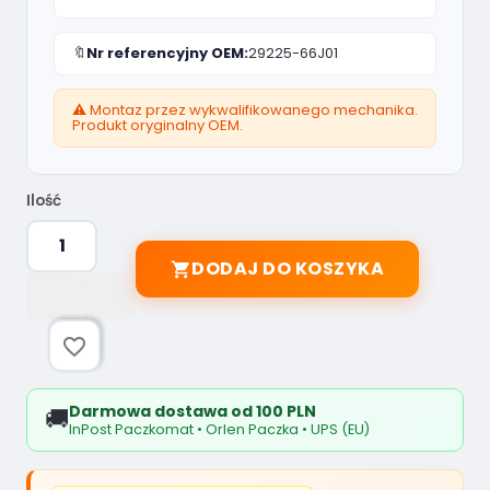
🔖
Nr referencyjny OEM:
29225-66J01
⚠️ Montaz przez wykwalifikowanego mechanika.
Produkt oryginalny OEM.
Ilość
DODAJ DO KOSZYKA

favorite_border
Darmowa dostawa od 100 PLN
🚚
InPost Paczkomat • Orlen Paczka • UPS (EU)