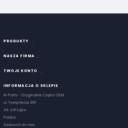
PRODUKTY

NASZA FIRMA

TWOJE KONTO

INFORMACJA O SKLEPIE
keyboard_arrow_down
N-Parts - Oryginalne Części OEM
ul. Tysiąclecia 35F
43-241 Łąka
Polska
Zadzwoń do nas: