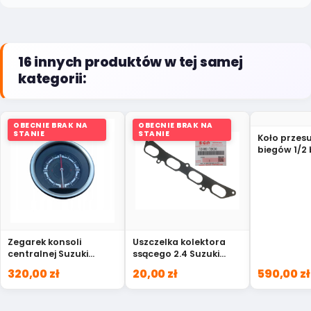
16 innych produktów w tej samej
kategorii:
OBECNIE BRAK NA
OBECNIE BRAK NA
STANIE
STANIE
Koło przes
biegów 1/2 
Grand Vita
84A00
Zegarek konsoli
Uszczelka kolektora
centralnej Suzuki
ssącego 2.4 Suzuki
Vitara 9921F-86R00
Grand Vitara 13469-
320,00 zł
20,00 zł
590,00 zł
78K00