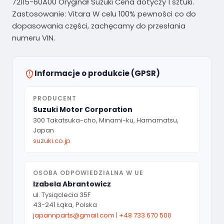
72115-60A00 Oryginał Suzuki Cena dotyczy 1 sztuki.
Zastosowanie: Vitara W celu 100% pewności co do
dopasowania części, zachęcamy do przesłania
numeru VIN.
Informacje o produkcie (GPSR)
PRODUCENT
Suzuki Motor Corporation
300 Takatsuka-cho, Minami-ku, Hamamatsu,
Japan
suzuki.co.jp
OSOBA ODPOWIEDZIALNA W UE
Izabela Abrantowicz
ul. Tysiąclecia 35F
43-241 Łąka, Polska
japannparts@gmail.com
|
+48 733 670 500