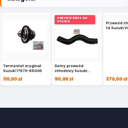
OBECNIE BRAK NA
STANIE
Przewód ch
td Suzuki V
Samurai 1
Termostat oryginał
Dolny przewód
Suzuki 17670-65G00
chłodnicy Suzuki
Grand Vitara 17851-
110,00 zł
90,00 zł
370,00 zł
66D00