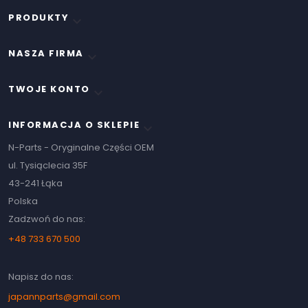
PRODUKTY

NASZA FIRMA

TWOJE KONTO

INFORMACJA O SKLEPIE
keyboard_arrow_down
N-Parts - Oryginalne Części OEM
ul. Tysiąclecia 35F
43-241 Łąka
Polska
Zadzwoń do nas:
+48 733 670 500
Napisz do nas:
japannparts@gmail.com