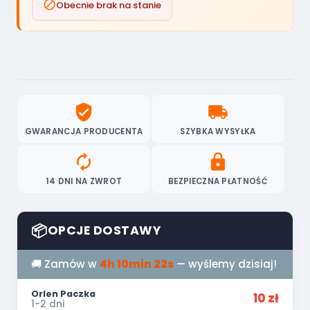

Obecnie brak na stanie
verified_user
local_shipping
GWARANCJA PRODUCENTA
SZYBKA WYSYŁKA
autorenew
lock
14 DNI NA ZWROT
BEZPIECZNA PŁATNOŚĆ
📦
OPCJE DOSTAWY
🚚 Zamów w
4h 10min 22s
— wyślemy dzisiaj!
Orlen Paczka
10 zł
1-2 dni