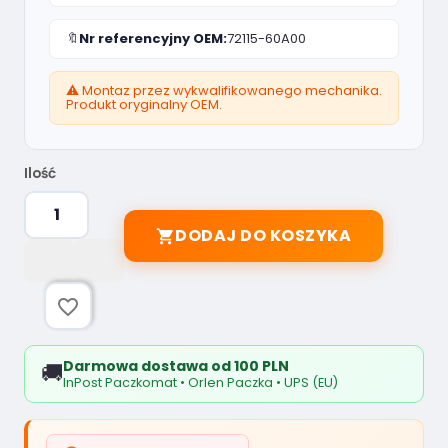
🔖
Nr referencyjny OEM:
72115-60A00
⚠️ Montaz przez wykwalifikowanego mechanika.
Produkt oryginalny OEM.
Ilość
DODAJ DO KOSZYKA

favorite_border
Darmowa dostawa od 100 PLN
🚚
InPost Paczkomat • Orlen Paczka • UPS (EU)