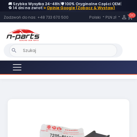
🚚 Szybka Wysyłka 24-48h
|
🛡️ 100% Oryginalne Części OEM
|
OBECNIE BRAK NA STANIE
🔁 14 dni na zwrot
|
⭐
Opinie Google (Zobacz & Wystaw)
(0)
Język:

shopping_cart
Polski
PLN zł
Zadzwoń do nas:
+48 733 670 500


search