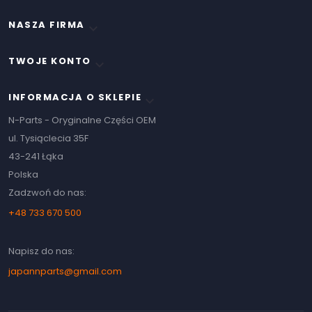
NASZA FIRMA

TWOJE KONTO

INFORMACJA O SKLEPIE
keyboard_arrow_down
N-Parts - Oryginalne Części OEM
ul. Tysiąclecia 35F
43-241 Łąka
Polska
Zadzwoń do nas:
+48 733 670 500
Napisz do nas:
japannparts@gmail.com