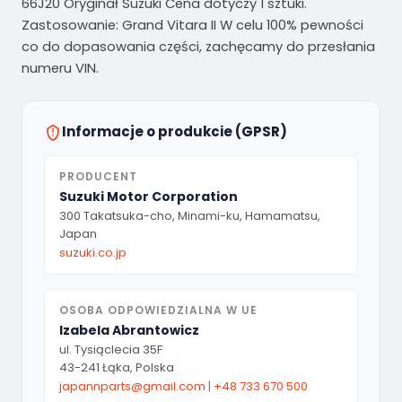
66J20 Oryginał Suzuki Cena dotyczy 1 sztuki.
Zastosowanie: Grand Vitara II W celu 100% pewności
co do dopasowania części, zachęcamy do przesłania
numeru VIN.
Informacje o produkcie (GPSR)
PRODUCENT
Suzuki Motor Corporation
300 Takatsuka-cho, Minami-ku, Hamamatsu,
Japan
suzuki.co.jp
OSOBA ODPOWIEDZIALNA W UE
Izabela Abrantowicz
ul. Tysiąclecia 35F
43-241 Łąka, Polska
japannparts@gmail.com
|
+48 733 670 500