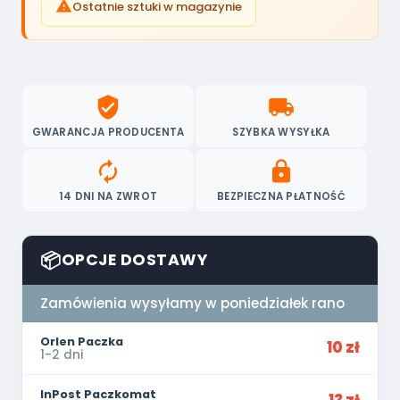

Ostatnie sztuki w magazynie
verified_user
local_shipping
GWARANCJA PRODUCENTA
SZYBKA WYSYŁKA
autorenew
lock
14 DNI NA ZWROT
BEZPIECZNA PŁATNOŚĆ
📦
OPCJE DOSTAWY
Zamówienia wysyłamy w poniedziałek rano
Orlen Paczka
10 zł
1-2 dni
InPost Paczkomat