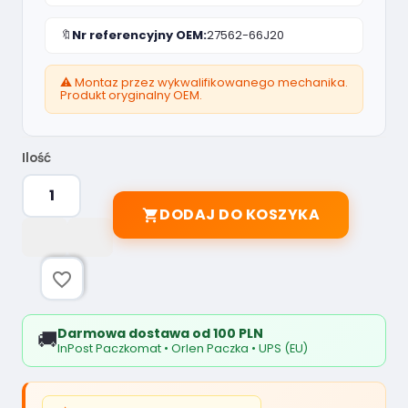
🔖
Nr referencyjny OEM:
27562-66J20
⚠️ Montaz przez wykwalifikowanego mechanika.
Produkt oryginalny OEM.
Ilość
DODAJ DO KOSZYKA

favorite_border
Darmowa dostawa od 100 PLN
🚚
InPost Paczkomat • Orlen Paczka • UPS (EU)