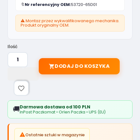
🔖
Nr referencyjny OEM:
53720-65D01
⚠️ Montaz przez wykwalifikowanego mechanika.
Produkt oryginalny OEM.
Ilość
DODAJ DO KOSZYKA

favorite_border
Darmowa dostawa od 100 PLN
🚚
InPost Paczkomat • Orlen Paczka • UPS (EU)

Ostatnie sztuki w magazynie