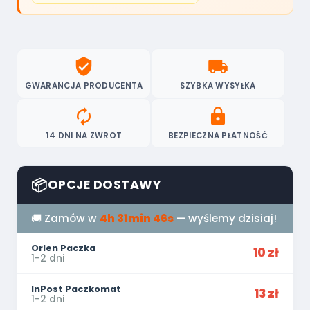
verified_user
local_shipping
GWARANCJA PRODUCENTA
SZYBKA WYSYŁKA
autorenew
lock
14 DNI NA ZWROT
BEZPIECZNA PŁATNOŚĆ
📦
OPCJE DOSTAWY
🚚 Zamów w
4h 31min 45s
— wyślemy dzisiaj!
Orlen Paczka
10 zł
1-2 dni
InPost Paczkomat
13 zł
1-2 dni