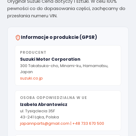
Oryginał Suzuki Cena dotyczy 1 sztuki. W celu 100%
pewności co do dopasowania części, zachęcamy do
przesłania numeru VIN.
Informacje o produkcie (GPSR)
PRODUCENT
Suzuki Motor Corporation
300 Takatsuka-cho, Minami-ku, Hamamatsu,
Japan
suzuki.co.jp
OSOBA ODPOWIEDZIALNA W UE
Izabela Abrantowicz
ul. Tysiąclecia 35F
43-241 Łąka, Polska
japannparts@gmail.com
|
+48 733 670 500