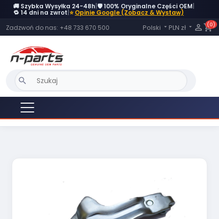
🚚 Szybka Wysyłka 24-48h
|
🛡️ 100% Oryginalne Części OEM
|
🔁 14 dni na zwrot
|
⭐
Opinie Google (Zobacz & Wystaw)
(0)
Język:

shopping_cart
Polski
PLN zł
Zadzwoń do nas:
+48 733 670 500


search