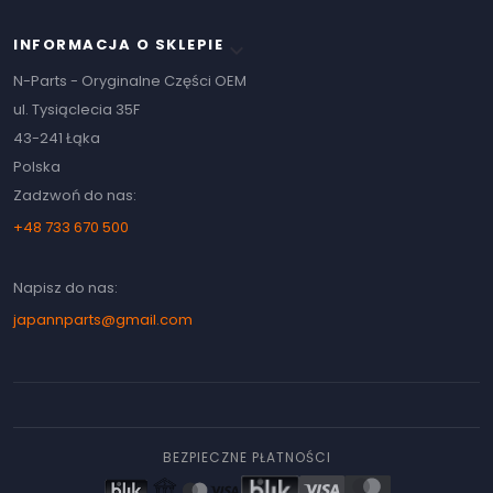
INFORMACJA O SKLEPIE
keyboard_arrow_down
N-Parts - Oryginalne Części OEM
ul. Tysiąclecia 35F
43-241 Łąka
Polska
Zadzwoń do nas:
+48 733 670 500
Napisz do nas:
japannparts@gmail.com
BEZPIECZNE PŁATNOŚCI