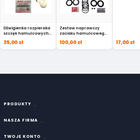
Dźwigienka rozpieraka
Zestaw naprawczy
szczęk hamulcowych
zacisku hamulcowego
prawy Suzuki Grand
przód Toyota land
35,00 zł
100,00 zł
17,00 zł
Vitara 53781-65J00
cruiser 04479-60081
PRODUKTY

NASZA FIRMA

TWOJE KONTO
