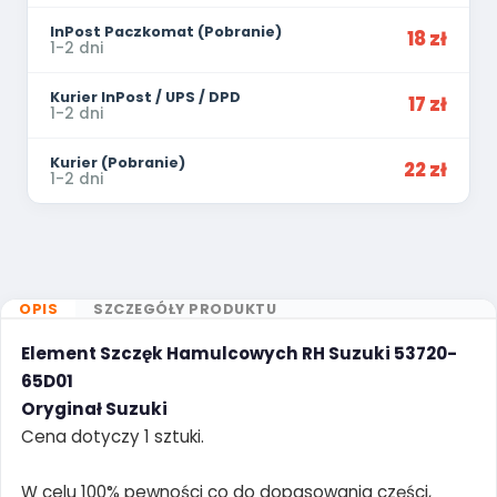
InPost Paczkomat (Pobranie)
18 zł
1-2 dni
Kurier InPost / UPS / DPD
17 zł
1-2 dni
Kurier (Pobranie)
22 zł
1-2 dni
OPIS
SZCZEGÓŁY PRODUKTU
Element Szczęk Hamulcowych RH Suzuki 53720-
65D01
Oryginał Suzuki
Cena dotyczy 1 sztuki.
W celu 100% pewności co do dopasowania części,