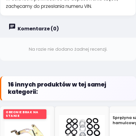
zachęcamy do przesłania numeru VIN.
Komentarze (0)
Na razie nie dodano żadnej recenzji.
16 innych produktów w tej samej
kategorii:
OBECNIE BRAK NA
STANIE
Sprężyna s
hamulcowy
Grand Vita
65D00