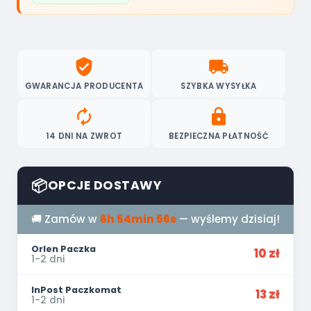
verified_user
local_shipping
GWARANCJA PRODUCENTA
SZYBKA WYSYŁKA
autorenew
lock
14 DNI NA ZWROT
BEZPIECZNA PŁATNOŚĆ
📦
OPCJE DOSTAWY
🚚 Zamów w
6h 54min 56s
— wyślemy dzisiaj!
Orlen Paczka
10 zł
1-2 dni
InPost Paczkomat
13 zł
1-2 dni