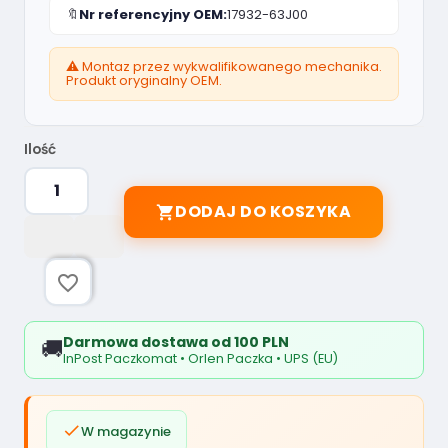
🔖
Nr referencyjny OEM:
17932-63J00
⚠️ Montaz przez wykwalifikowanego mechanika.
Produkt oryginalny OEM.
Ilość
DODAJ DO KOSZYKA

favorite_border
Darmowa dostawa od 100 PLN
🚚
InPost Paczkomat • Orlen Paczka • UPS (EU)

W magazynie