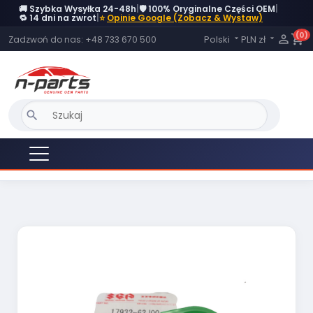
🚚 Szybka Wysyłka 24-48h
|
🛡️ 100% Oryginalne Części OEM
|
🔁 14 dni na zwrot
|
⭐
Opinie Google (Zobacz & Wystaw)
(0)
Język:

shopping_cart
Polski
PLN zł
Zadzwoń do nas:
+48 733 670 500


search