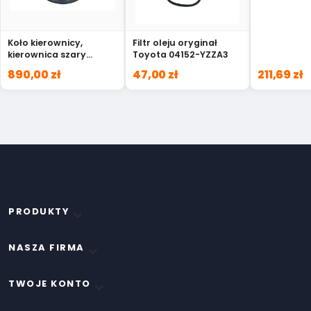
Koło kierownicy,
Filtr oleju oryginał
kierownica szary
Toyota 04152-YZZA3
Suzuki Jimny 48110-
890,00 zł
47,00 zł
211,69 zł
82H10-P4Z
PRODUKTY

NASZA FIRMA

TWOJE KONTO
