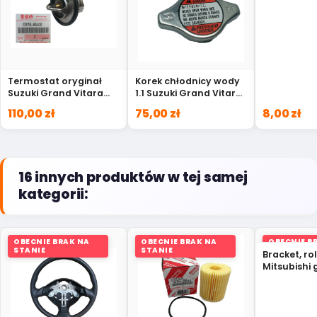
Suzuki 179
Termostat oryginał
Korek chłodnicy wody
Suzuki Grand Vitara
1.1 Suzuki Grand Vitara
SX4 Kizashi 17670-
Swift Jimny 17920-
110,00 zł
75,00 zł
8,00 zł
63J00
75F00
16 innych produktów w tej samej
kategorii:
OBECNIE BRAK NA
OBECNIE BRAK NA
OBECNIE B
STANIE
STANIE
STANIE
Bracket, ro
Mitsubishi 
lancer 06 