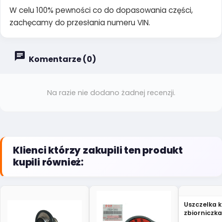
W celu 100% pewności co do dopasowania części,
zachęcamy do przesłania numeru VIN.
Komentarze (0)
Na razie nie dodano żadnej recenzji.
Klienci którzy zakupili ten produkt
kupili również:
Uszczelka 
zbiorniczka
wyrównaw