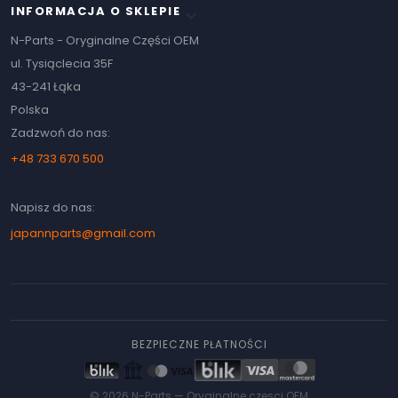
INFORMACJA O SKLEPIE
keyboard_arrow_down
N-Parts - Oryginalne Części OEM
ul. Tysiąclecia 35F
43-241 Łąka
Polska
Zadzwoń do nas:
+48 733 670 500
Napisz do nas:
japannparts@gmail.com
BEZPIECZNE PŁATNOŚCI
© 2026 N-Parts —
Oryginalne czesci OEM