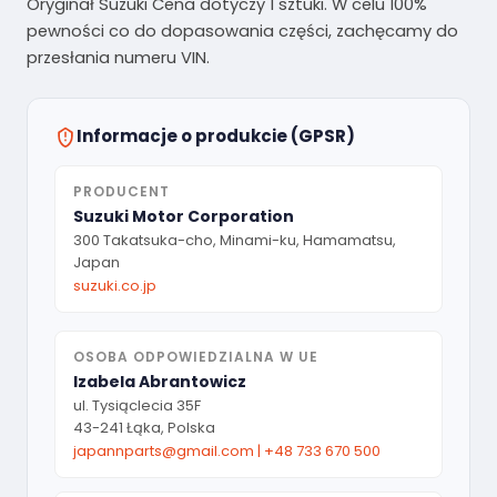
Oryginał Suzuki Cena dotyczy 1 sztuki. W celu 100%
pewności co do dopasowania części, zachęcamy do
przesłania numeru VIN.
Informacje o produkcie (GPSR)
PRODUCENT
Suzuki Motor Corporation
300 Takatsuka-cho, Minami-ku, Hamamatsu,
Japan
suzuki.co.jp
OSOBA ODPOWIEDZIALNA W UE
Izabela Abrantowicz
ul. Tysiąclecia 35F
43-241 Łąka, Polska
japannparts@gmail.com
|
+48 733 670 500