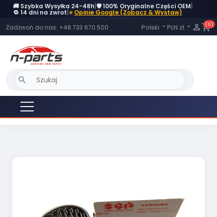
🚚 Szybka Wysyłka 24-48h
|
🛡️ 100% Oryginalne Części OEM
|
OBECNIE BRAK NA STANIE
🔁 14 dni na zwrot
|
⭐
Opinie Google (Zobacz & Wystaw)
(0)
Język:

shopping_cart
Polski
PLN zł
Zadzwoń do nas:
+48 733 670 500


search