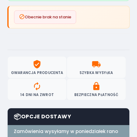

Obecnie brak na stanie
verified_user
local_shipping
GWARANCJA PRODUCENTA
SZYBKA WYSYŁKA
autorenew
lock
14 DNI NA ZWROT
BEZPIECZNA PŁATNOŚĆ
📦
OPCJE DOSTAWY
Zamówienia wysyłamy w poniedziałek rano