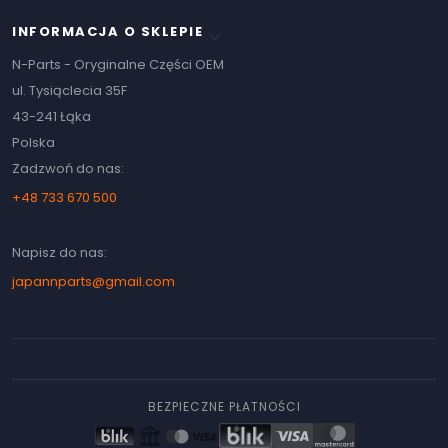
INFORMACJA O SKLEPIE
keyboard_arrow_down
N-Parts - Oryginalne Części OEM
ul. Tysiąclecia 35F
43-241 Łąka
Polska
Zadzwoń do nas:
+48 733 670 500
Napisz do nas:
japannparts@gmail.com
BEZPIECZNE PŁATNOŚCI