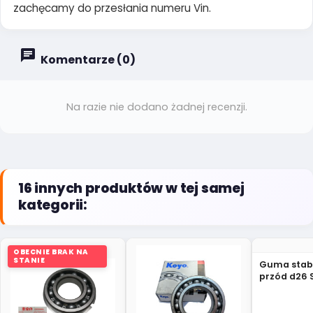
zachęcamy do przesłania numeru Vin.
Komentarze (0)
Na razie nie dodano żadnej recenzji.
16 innych produktów w tej samej
kategorii:
OBECNIE BRAK NA
STANIE
Guma stabi
przód d26 
Grand Vita
78K00