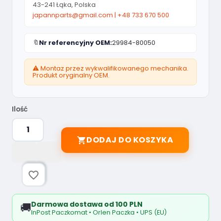
43-241 Łąka, Polska
japannparts@gmail.com
|
+48 733 670 500
🔖
Nr referencyjny OEM:
29984-80050
⚠️ Montaz przez wykwalifikowanego mechanika.
Produkt oryginalny OEM.
Ilość
DODAJ DO KOSZYKA

favorite_border
Darmowa dostawa od 100 PLN
🚚
InPost Paczkomat • Orlen Paczka • UPS (EU)