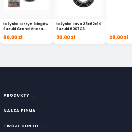
Łożysko skrzyni biegów
Łożysko koyo 35x62x14
Suzuki Grand Vitara
Suzuki 6007C3
Jimny 08173-62070
80,00 zł
30,00 zł
29,00 zł
PRODUKTY

NASZA FIRMA

TWOJE KONTO
