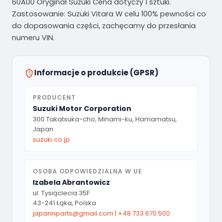
60A00 Oryginał Suzuki Cena dotyczy 1 sztuki.
Zastosowanie: Suzuki Vitara W celu 100% pewności co
do dopasowania części, zachęcamy do przesłania
numeru VIN.
Informacje o produkcie (GPSR)
PRODUCENT
Suzuki Motor Corporation
300 Takatsuka-cho, Minami-ku, Hamamatsu,
Japan
suzuki.co.jp
OSOBA ODPOWIEDZIALNA W UE
Izabela Abrantowicz
ul. Tysiąclecia 35F
43-241 Łąka, Polska
japannparts@gmail.com
|
+48 733 670 500