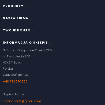
PRODUKTY

NASZA FIRMA

TWOJE KONTO

INFORMACJA O SKLEPIE
keyboard_arrow_down
N-Parts - Oryginalne Części OEM
ul. Tysiąclecia 35F
43-241 Łąka
Polska
Zadzwoń do nas:
+48 733 670 500
Napisz do nas:
japannparts@gmail.com