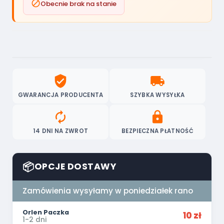

Obecnie brak na stanie
verified_user
local_shipping
GWARANCJA PRODUCENTA
SZYBKA WYSYŁKA
autorenew
lock
14 DNI NA ZWROT
BEZPIECZNA PŁATNOŚĆ
📦
OPCJE DOSTAWY
Zamówienia wysyłamy w poniedziałek rano
Orlen Paczka
10 zł
1-2 dni