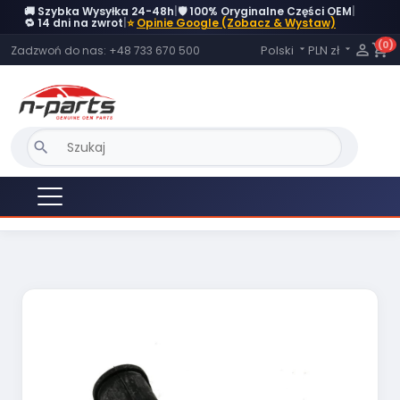
🚚 Szybka Wysyłka 24-48h
|
🛡️ 100% Oryginalne Części OEM
|
OBECNIE BRAK NA STANIE
🔁 14 dni na zwrot
|
⭐
Opinie Google (Zobacz & Wystaw)
(0)
Język:

shopping_cart
Polski
PLN zł
Zadzwoń do nas:
+48 733 670 500


search