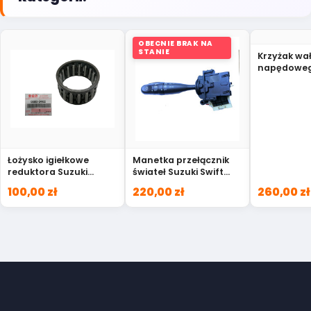
OBECNIE BRAK NA
STANIE
Krzyżak wa
napędoweg
Grand Vita
27200-538
Łożysko igiełkowe
Manetka przełącznik
reduktora Suzuki
świateł Suzuki Swift
Grand Vitara XL-7
SX4 Splash
100,00 zł
220,00 zł
260,00 zł
09263-24022
3721062JA1ND