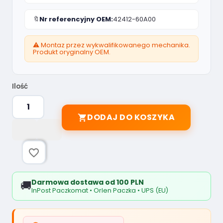
🔖
Nr referencyjny OEM:
42412-60A00
⚠️ Montaz przez wykwalifikowanego mechanika.
Produkt oryginalny OEM.
Ilość
DODAJ DO KOSZYKA

favorite_border
Darmowa dostawa od 100 PLN
🚚
InPost Paczkomat • Orlen Paczka • UPS (EU)