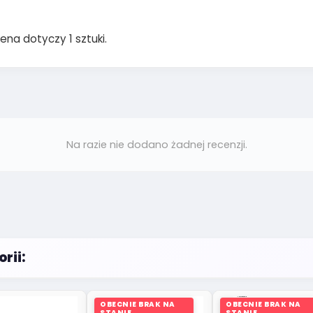
ena dotyczy 1 sztuki.
Na razie nie dodano żadnej recenzji.
rii:
OBECNIE BRAK NA
OBECNIE BRAK NA
STANIE
STANIE