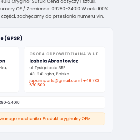
4010 Oryginał Suzuki Cena dotyczy 1 sztuki.
Numery OE / Zamienne: 09280-24010 W celu 100%
zęści, zachęcamy do przesłania numeru Vin.
ie (GPSR)
OSOBA ODPOWIEDZIALNA W UE
ion
Izabela Abrantowicz
-ku,
ul. Tysiąclecia 35F
43-241 Łąka, Polska
japannparts@gmail.com
|
+48 733
670 500
280-24010
owanego mechanika. Produkt oryginalny OEM.