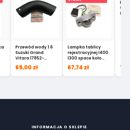
Belk
tył 
625
ca
Przewód wody 1.6
Lampka tablicy
Suzuki Grand
rejestracyjnej l400
Vitara 17852-
l300 space koło
66D00
zębate MB527312
65,00 zł
67,74 zł
1 2
INFORMACJA O SKLEPIE