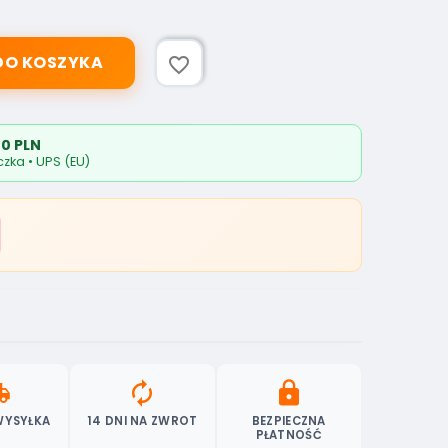
DO KOSZYKA
favorite_border
0 PLN
zka • UPS (EU)
ipping
autorenew
lock
WYSYŁKA
14 DNI NA ZWROT
BEZPIECZNA
PŁATNOŚĆ