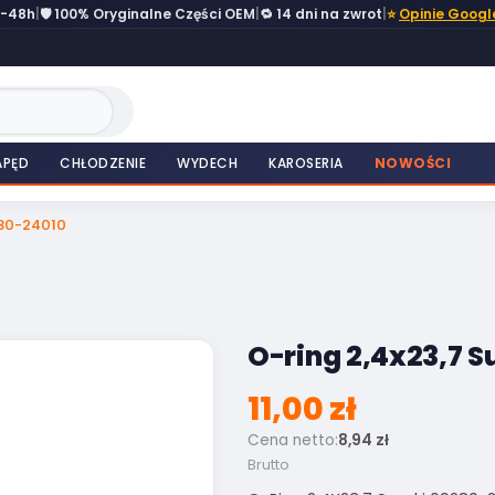
4-48h
|
🛡️ 100% Oryginalne Części OEM
|
🔁 14 dni na zwrot
|
⭐
Opinie Googl
APĘD
CHŁODZENIE
WYDECH
KAROSERIA
NOWOŚCI
280-24010
O-ring 2,4x23,7 S
11,00 zł
Cena netto:
8,94 zł
Brutto