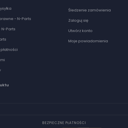
ysyłka
Śledzenie zamówienia
prawne - N-Parts
Zaloguj się
 N-Parts
Utwórz konto
arts
Moje powiadomienia
płatności
ami
y
uktu
BEZPIECZNE PŁATNOŚCI