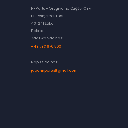
N-Parts - Oryginalne Części OEM
ul. Tysiąclecia 35F
43-241 Łąka
Polska
Zadzwoń do nas:
+48 733 670 500
Napisz do nas:
japannparts@gmail.com