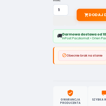
Ilość
DODAJ 

Darmowa dostawa od 10
🚚
InPost Paczkomat • Orlen Pac

Obecnie brak na stanie
verified_user
local_sh
GWARANCJA
SZYBKA 
PRODUCENTA