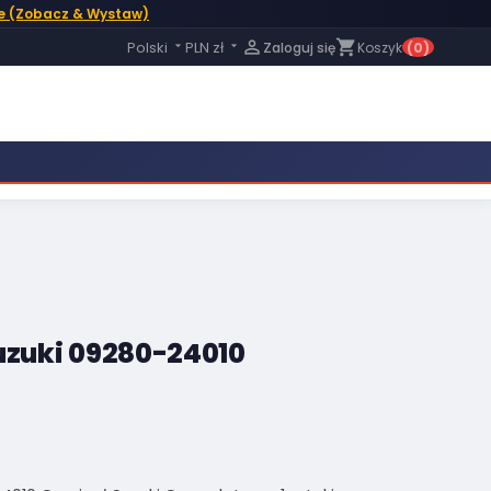
e (Zobacz & Wystaw)
Język:

shopping_cart
Polski
PLN zł
Zaloguj się
Koszyk
(0)


uzuki 09280-24010