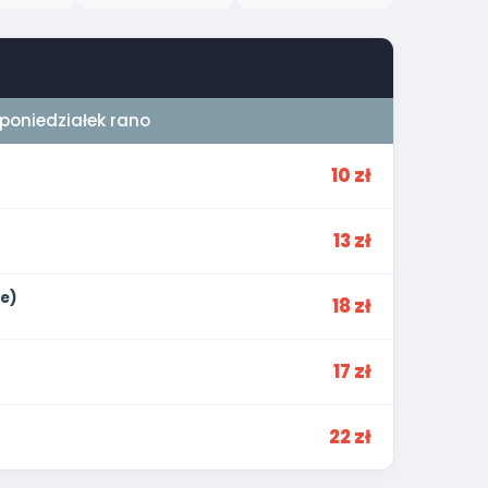
oniedziałek rano
10 zł
13 zł
e)
18 zł
17 zł
22 zł