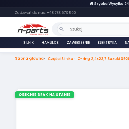
🚚 Szybka Wysyłka 2
Zadzwoń do nas:
+48 733 670 500
search
SILNIK
HAMULCE
ZAWIESZENIE
ELEKTRYKA
N
Strona główna
Części Silnika
O-ring 2,4x23,7 Suzuki 09
OBECNIE BRAK NA STANIE