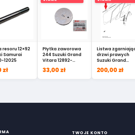
 resoru 12×92
Płytka zaworowa
Listwa zgarniają
ki Samurai
244 Suzuki Grand
drzwi prawych
0-12025
Vitara 12892-
Suzuki Grand
65J10-244
Vitara II 83811-
 zł
33,00 zł
200,00 zł
64J00
IRMA
TWOJE KONTO