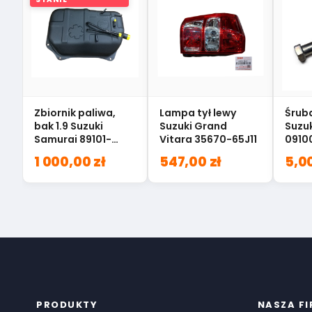
Zbiornik paliwa,
Lampa tył lewy
Śruba
bak 1.9 Suzuki
Suzuki Grand
Suzu
Samurai 89101-
Vitara 35670-65J11
0910
84CA0
1 000,00 zł
547,00 zł
5,00
PRODUKTY
NASZA F