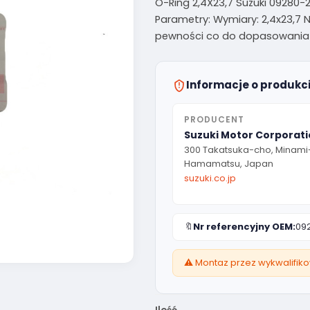
O-Ring 2,4X23,7 Suzuki 09280-2
Parametry: Wymiary: 2,4x23,7 
pewności co do dopasowania c
Informacje o produkc
PRODUCENT
Suzuki Motor Corporat
300 Takatsuka-cho, Minami
Hamamatsu, Japan
suzuki.co.jp
🔖
Nr referencyjny OEM:
09
⚠️ Montaz przez wykwalifik