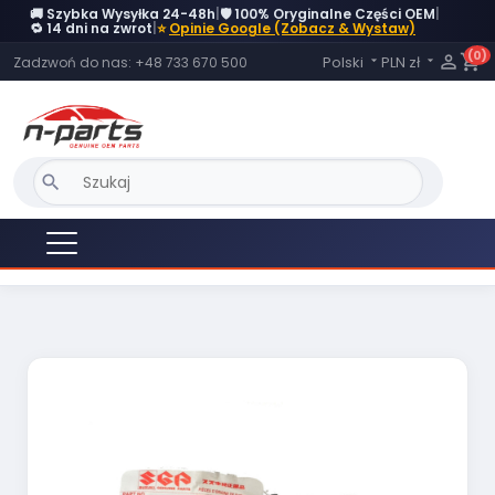
🚚 Szybka Wysyłka 24-48h
|
🛡️ 100% Oryginalne Części OEM
|
OBECNIE BRAK NA STANIE
🔁 14 dni na zwrot
|
⭐
Opinie Google (Zobacz & Wystaw)
(0)
Język:

shopping_cart
Polski
PLN zł
Zadzwoń do nas:
+48 733 670 500


search