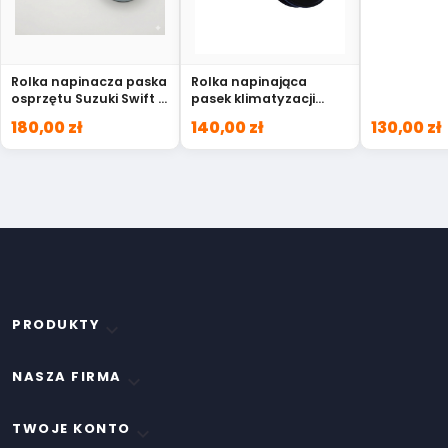
Rolka napinacza paska
Rolka napinająca
osprzętu Suzuki Swift V
pasek klimatyzacji
1.4 BoosterJet 17530-
4runner land cruiser
180,00 zł
140,00 zł
130,00 zł
50M30
Toyota 88440-35010
PRODUKTY

NASZA FIRMA

TWOJE KONTO
