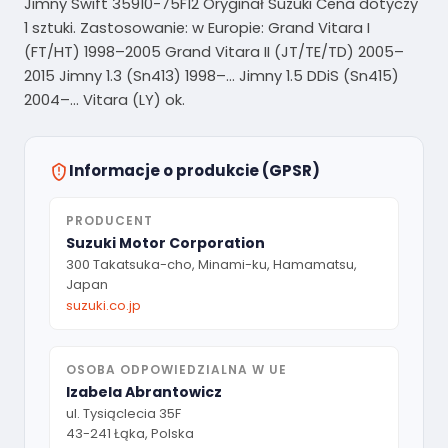
Jimny Swift 35910-75F12 Oryginał Suzuki Cena dotyczy
1 sztuki. Zastosowanie: w Europie: Grand Vitara I
(FT/HT) 1998–2005 Grand Vitara II (JT/TE/TD) 2005–
2015 Jimny 1.3 (Sn413) 1998–… Jimny 1.5 DDiS (Sn415)
2004–… Vitara (LY) ok.
Informacje o produkcie (GPSR)
PRODUCENT
Suzuki Motor Corporation
300 Takatsuka-cho, Minami-ku, Hamamatsu,
Japan
suzuki.co.jp
OSOBA ODPOWIEDZIALNA W UE
Izabela Abrantowicz
ul. Tysiąclecia 35F
43-241 Łąka, Polska