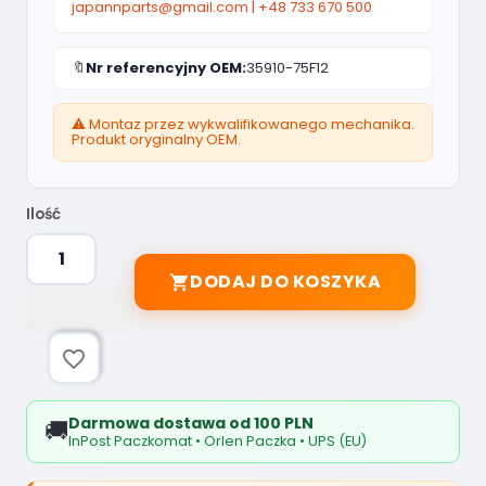
japannparts@gmail.com
|
+48 733 670 500
🔖
Nr referencyjny OEM:
35910-75F12
⚠️ Montaz przez wykwalifikowanego mechanika.
Produkt oryginalny OEM.
Ilość
DODAJ DO KOSZYKA

favorite_border
Darmowa dostawa od 100 PLN
🚚
InPost Paczkomat • Orlen Paczka • UPS (EU)