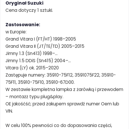
Oryginał Suzuki
Cena dotyczy 1 sztuki.
Zastosowanie:
w Europie:
Grand Vitara I (FT/HT) 1998–2005
Grand Vitara II (JT/TE/TD) 2005–2015
Jimny 1.3 (Sn413) 1998–…
Jimny 1.5 DDiS (Sn415) 2004–…
Vitara (LY) ok. 2015–2020
Zastępuje numery: 35910-75F12, 3591075F22, 35910-
75F11, 35910-75F10, 35910-67D00.
W zestawie kompletna lampka z żarówką i przewodem
– montażż typu plug&play.
OE jakośćść; przed zakupem sprawdź numer Oem lub
VIN.
W celu 100% pewności co do dopasowania części,