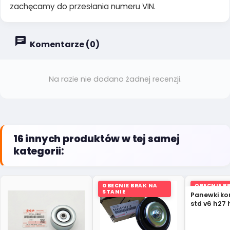
zachęcamy do przesłania numeru VIN.
Komentarze (0)
Na razie nie dodano żadnej recenzji.
16 innych produktów w tej samej
kategorii:
OBECNIE BRAK NA
OBECNIE B
STANIE
STANIE
Panewki k
std v6 h27 
Suzuki Gra
R662ASTD