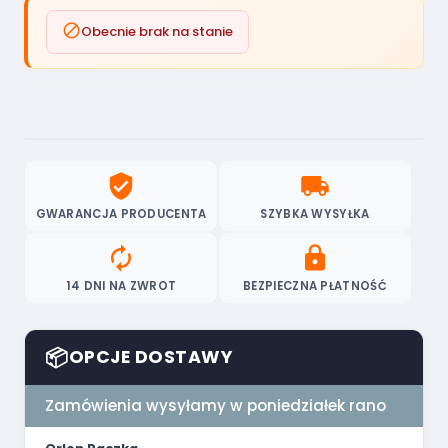

Obecnie brak na stanie
verified_user
local_shipping
GWARANCJA PRODUCENTA
SZYBKA WYSYŁKA
autorenew
lock
14 DNI NA ZWROT
BEZPIECZNA PŁATNOŚĆ
📦
OPCJE DOSTAWY
Zamówienia wysyłamy w poniedziałek rano