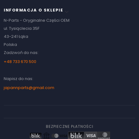
INFORMACJA O SKLEPIE
keyboard_arrow_down
N-Parts - Oryginalne Części OEM
ul. Tysiąclecia 35F
43-241 Łąka
Polska
Zadzwoń do nas:
+48 733 670 500
Napisz do nas:
japannparts@gmail.com
BEZPIECZNE PŁATNOŚCI