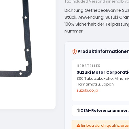
Tax included
Versand innerhalb v
Dichtung Getriebeölwanne Suzuki
Stück. Anwendung: Suzuki Grand 
100% Sicherheit der Teilpassun
Nummer.
Produktinformatione
HERSTELLER
Suzuki Motor Corporat
300 Takatsuka-cho, Minami
Hamamatsu, Japan
suzuki.co.jp
🔖
OEM-Referenznummer:
⚠️ Einbau durch qualifizier