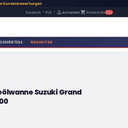
te Kundenbewertungen
Language:

shopping_cart
Deutsch
PLN
Anmelden
Warenkorb
(0)


OSSERIETEILE
NEUHEITEN
eölwanne Suzuki Grand
B00