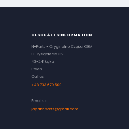
GESCHÄFTSINFORMATION
N-Parts - Oryginalne Części OEM
ul. Tysiąclecia 35F
43-241 Łąka
Polen
Call us:
+48 733 670 500
Email us:
japannparts@gmail.com