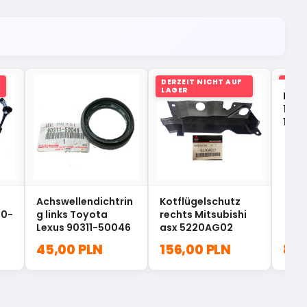
DERZEIT NICHT AUF
DERZ
LAGER
LAGE
Kraf
1.0 
1510
Achswellendichtrin
Kotflügelschutz
10-
g links Toyota
rechts Mitsubishi
Lexus 90311-50046
asx 5220AG02
45,00 PLN
156,00 PLN
80,