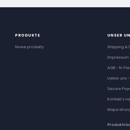
PRODUKTE
UNSER U
Nowe produkty
Shipping & 
Impressum 
AGB - N-Par
Ueber uns -
Secure Pay
Kontakt z n
Mapa stron
Produktrü