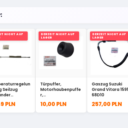
:
IT NICHT AUF
DERZEIT NICHT AUF
DERZEIT NICHT AUF
R
LAGER
LAGER
eraturregelun
Türpuffer,
Gaszug Suzuki
 Seilzug
Motorhaubenpuffe
Grand Vitara 159
ander
r,
68D10
4606
Kofferraumklappen
49 PLN
10,00 PLN
257,00 PLN
puffer Suzuki 82711-
65J00