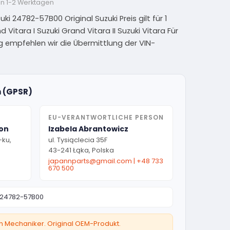
on 1-2 Werktagen
 24782-57B00 Original Suzuki Preis gilt für 1
Vitara I Suzuki Grand Vitara II Suzuki Vitara Für
g empfehlen wir die Übermittlung der VIN-
n (GPSR)
EU-VERANTWORTLICHE PERSON
ion
Izabela Abrantowicz
-ku,
ul. Tysiąclecia 35F
43-241 Łąka, Polska
japannparts@gmail.com
|
+48 733
670 500
24782-57B00
ten Mechaniker. Original OEM-Produkt.