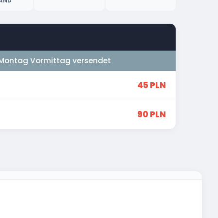
AND
Montag Vormittag versendet
45 PLN
90 PLN