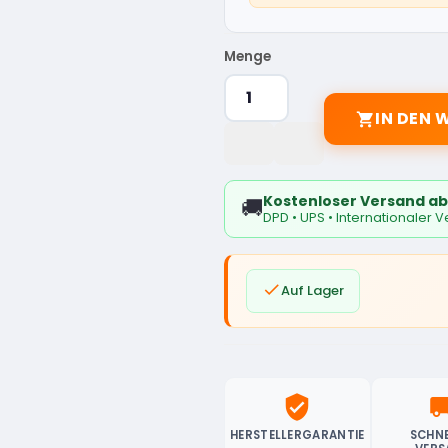
Menge
IN DEN

Kostenloser Versand ab
🚚
DPD • UPS • Internationaler 

Auf Lager
verified_user
local_sh
HERSTELLERGARANTIE
SCHNE