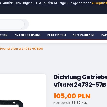
24-48h
|
🛡️ 100% Original OEM Teile
|
🔁 14 Tage Rückgaberecht
|
⭐ Geprüf
KTRIK
ANTRIEBSSTRANG
KÜHLSYSTEM
ABGASANLAGE
KAR
 Grand Vitara 24782-57B00
Dichtung Getrieb
Vitara 24782-57
105,00 PLN
Nettopreis:
85,37 PLN