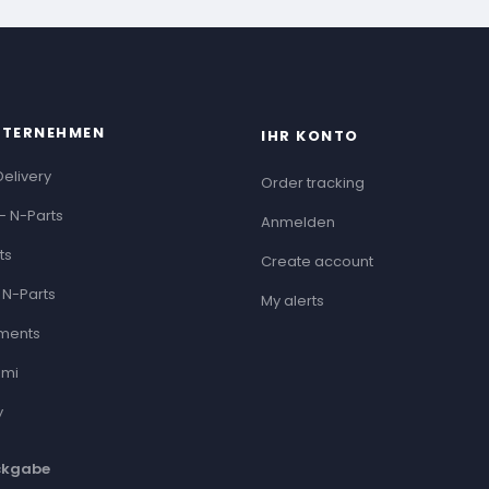
NTERNEHMEN
IHR KONTO
Delivery
Order tracking
- N-Parts
Anmelden
ts
Create account
 N-Parts
My alerts
ments
ami
y
ckgabe