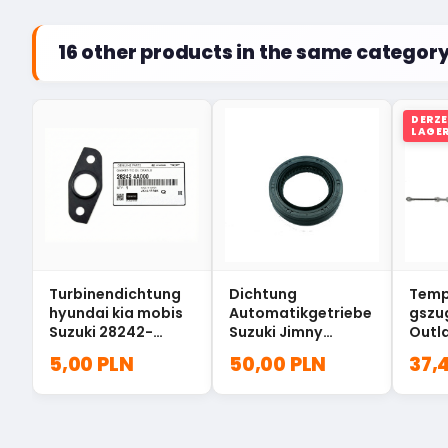
16 other products in the same category
DERZE
LAGE
Turbinendichtung
Dichtung
Temp
hyundai kia mobis
Automatikgetriebe
gszug
Suzuki 28242-
Suzuki Jimny
Outl
4A000
24774-81C00
MN13
5,00 PLN
50,00 PLN
37,