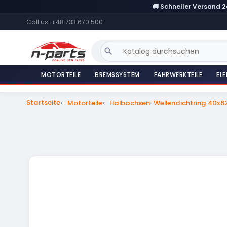
🚚 Schneller Versand 
Call us:
+48 733 670 500
search
MOTORTEILE
BREMSSYSTEM
FAHRWERKTEILE
ELE
Startseite
Motorteile
Halbachsen-Wellendichtring 40x6