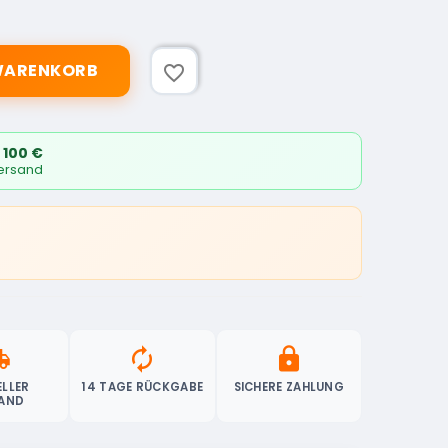
 WARENKORB
favorite_border
 100 €
Versand
ipping
autorenew
lock
LLER
14 TAGE RÜCKGABE
SICHERE ZAHLUNG
AND