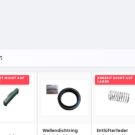
:
IT NICHT AUF
DERZEIT NICHT AUF
R
LAGER
Wellendichtring
Entlüfterfeder