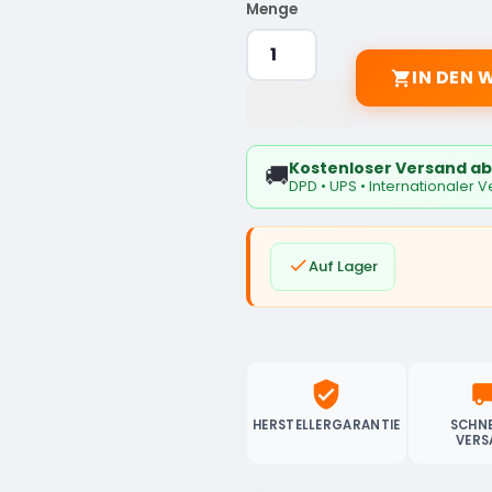
Menge
IN DEN

Kostenloser Versand ab
🚚
DPD • UPS • Internationaler 

Auf Lager
verified_user
local_sh
HERSTELLERGARANTIE
SCHNE
VERS