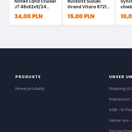
hinten Land Cruiser
Rücksitz Suzuki
Sync
J7 48x62x9/24
Grand Vitara 87211-
chie
90313-48001
74G10-P4Z
Getri
34,00 PLN
15,00 PLN
10,
Swif
PRODUKTE
UNSER U
Nowe produkty
Shipping & 
Impressum 
AGB - N-Par
Ueber uns -
Secure Pay