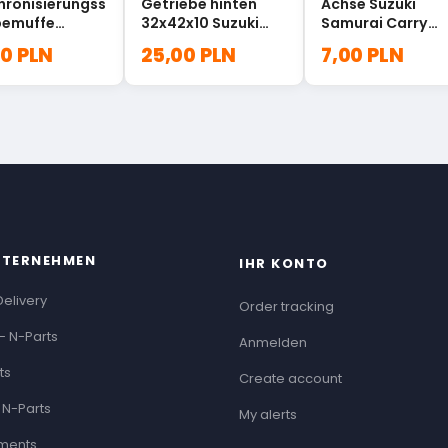
hronisierungss
Getriebe hinten
Achse Suzuki
bemuffe
32x42x10 Suzuki
Samurai Carry
ebe Suzuki
Jimny Samurai
09440-12004
00 PLN
25,00 PLN
7,00 PLN
t 24471-60B00
24780-83010
NTERNEHMEN
IHR KONTO
Delivery
Order tracking
- N-Parts
Anmelden
ts
Create account
 N-Parts
My alerts
ments