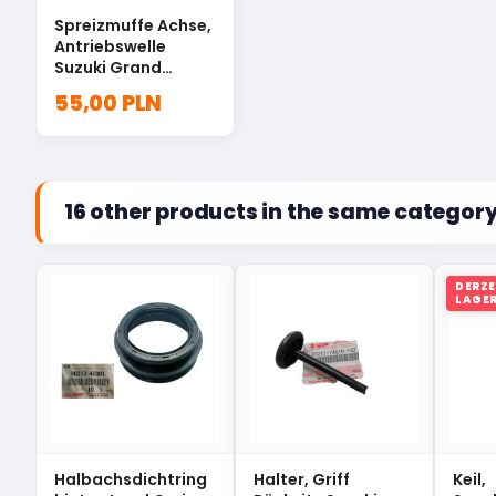
Spreizmuffe Achse,
Antriebswelle
Suzuki Grand
Vitara 27315-78E50
55,00 PLN
16 other products in the same category
DERZE
LAGE
Halbachsdichtring
Halter, Griff
Keil,