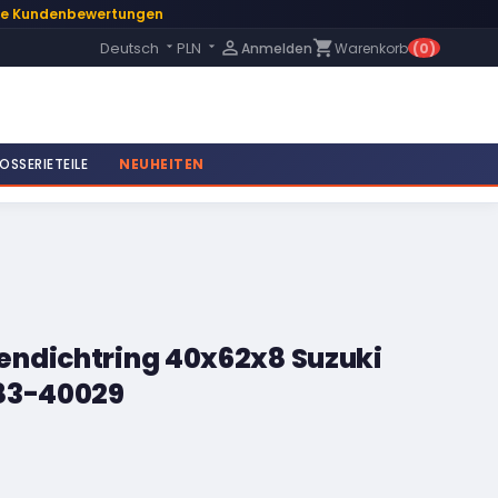
te Kundenbewertungen
Language:

shopping_cart
Deutsch
PLN
Anmelden
Warenkorb
(0)


OSSERIETEILE
NEUHEITEN
ndichtring 40x62x8 Suzuki
83-40029