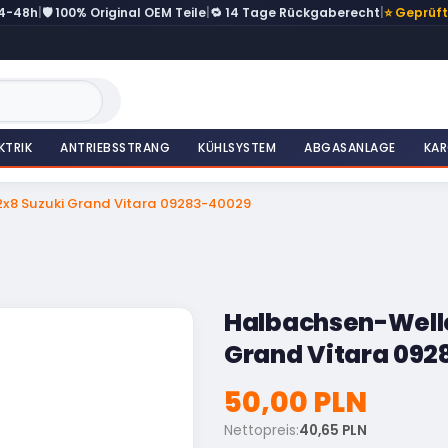
24-48h
|
🛡️ 100% Original OEM Teile
|
🔁 14 Tage Rückgaberecht
|
⭐ Geprüf
KTRIK
ANTRIEBSSTRANG
KÜHLSYSTEM
ABGASANLAGE
KAR
2x8 Suzuki Grand Vitara 09283-40029
Halbachsen-Welle
Grand Vitara 092
50,00 PLN
Nettopreis:
40,65 PLN