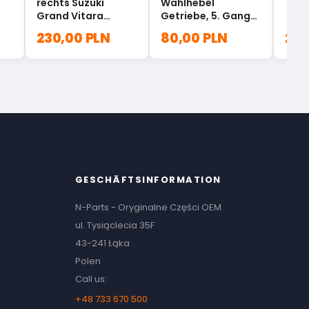
rechts Suzuki
Wählhebel
Grand Vitara
Getriebe, 5. Gang
36410-78K00
Suzuki Swift Vitara
230,00 PLN
80,00 PLN
200
25231-60MA0
GESCHÄFTSINFORMATION
N-Parts - Oryginalne Części OEM
ul. Tysiąclecia 35F
43-241 Łąka
Polen
Call us:
+48 733 670 500