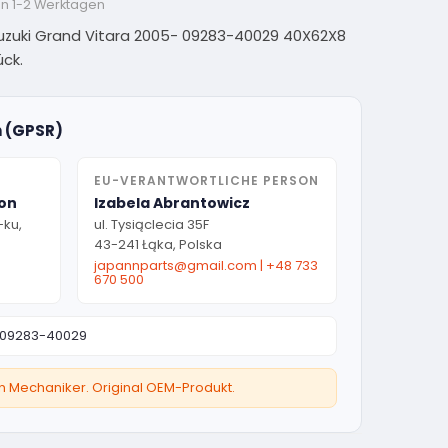
on 1-2 Werktagen
uzuki Grand Vitara 2005- 09283-40029 40X62X8
ück.
n (GPSR)
EU-VERANTWORTLICHE PERSON
ion
Izabela Abrantowicz
-ku,
ul. Tysiąclecia 35F
43-241 Łąka, Polska
japannparts@gmail.com
|
+48 733
670 500
09283-40029
ten Mechaniker. Original OEM-Produkt.