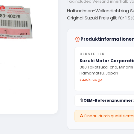
Tax included
Versand innerhalb v
Halbachsen-Wellendichtring S
Original Suzuki Preis gilt für 1 St
Produktinformatione
HERSTELLER
Suzuki Motor Corporat
300 Takatsuka-cho, Minami
Hamamatsu, Japan
suzuki.co.jp
🔖
OEM-Referenznummer:
⚠️ Einbau durch qualifizier