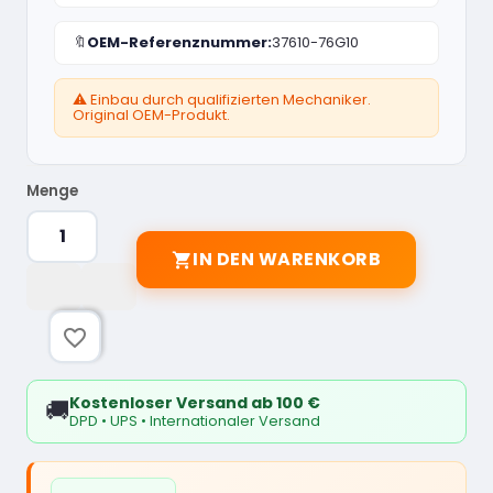
🔖
OEM-Referenznummer:
37610-76G10
⚠️ Einbau durch qualifizierten Mechaniker.
Original OEM-Produkt.
Menge
IN DEN WARENKORB

favorite_border
Kostenloser Versand ab 100 €
🚚
DPD • UPS • Internationaler Versand