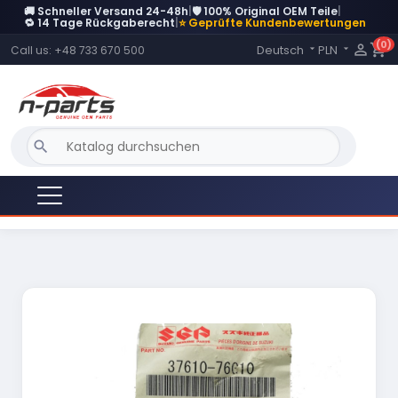
🚚 Schneller Versand 24-48h
|
🛡️ 100% Original OEM Teile
|
🔁 14 Tage Rückgaberecht
|
⭐ Geprüfte Kundenbewertungen
(0)
Language:

shopping_cart
Deutsch
PLN
Call us:
+48 733 670 500


search