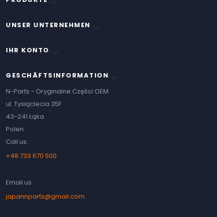

UNSER UNTERNEHMEN

IHR KONTO

GESCHÄFTSINFORMATION
keyboard_arrow_down
N-Parts - Oryginalne Części OEM
ul. Tysiąclecia 35F
43-241 Łąka
Polen
Call us:
+48 733 670 500
Email us:
japannparts@gmail.com