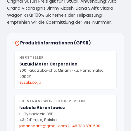
Original Suzuki Preis gilt für 1 Stück. Anwendung: Alto
Grand Vitara Ignis Jimny Kizashi Liana Swift Vitara
Wagon R Für 100% Sicherheit der Teilpassung
empfehlen wir die Übermittlung der VIN-Nummer.
Produktinformationen (GPSR)
HERSTELLER
Suzuki Motor Corporation
300 Takatsuka-cho, Minami-ku, Hamamatsu,
Japan
suzuki.co.jp
EU-VERANTWORTLICHE PERSON
Izabela Abrantowicz
ul. Tysiąclecia 35F
43-241 Łąka, Polska
japannparts@gmail.com
|
+48 733 670 500