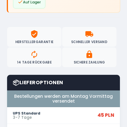

Auf Lager
verified_user
local_shipping
HERSTELLERGARANTIE
SCHNELLER VERSAND
autorenew
lock
14 TAGE RÜCKGABE
SICHERE ZAHLUNG
📦
LIEFEROPTIONEN
Bestellungen werden am Montag Vormittag
versendet
UPS Standard
45 PLN
3-7 Tage