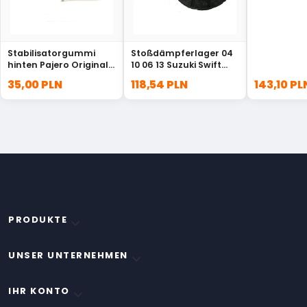
Stabilisatorgummi
Stoßdämpferlager 04
hinten Pajero Original
10 06 13 Suzuki Swift
4156A041
41710-71L01
35,00 PLN
118,54 PLN
143,10 PL
PRODUKTE

UNSER UNTERNEHMEN

IHR KONTO
