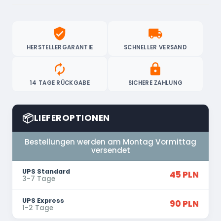
verified_user
local_shipping
HERSTELLERGARANTIE
SCHNELLER VERSAND
autorenew
lock
14 TAGE RÜCKGABE
SICHERE ZAHLUNG
📦
LIEFEROPTIONEN
Bestellungen werden am Montag Vormittag
versendet
UPS Standard
45 PLN
3-7 Tage
UPS Express
90 PLN
1-2 Tage