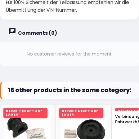
Für 100% Sicherheit der Teilpassung empfehlen wir die
Übermittlung der VIN-Nummer.
Comments (0)
No customer reviews for the moment.
16 other products in the same category:
DERZEIT NICHT AUF
DERZEIT NICHT AUF
DERZEIT N
LAGER
LAGER
LAGER
Verbindun
Fahrwerkh
Lexus 4run
cruiser 48