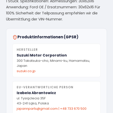
1 Stück. Spezifikationen: Abmessungen: 30x62x16
Anwendung: Ford OE / Ersatznummern: 30x62x16 Für
100% Sicherheit der Teilpassung empfehlen wir die
Übermittlung der VIN-Nummer.
Produktinformationen (GPSR)
HERSTELLER
Suzuki Motor Corporation
300 Takatsuka-cho, Minami-ku, Hamamatsu,
Japan
suzuki.co.jp
EU-VERANTWORTLICHE PERSON
Izabela Abrantowicz
ul. Tysiąclecia 35F
43-241 Łąka, Polska
japannparts@gmail.com
|
+48 733 670 500