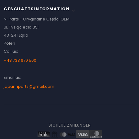
GESCHÄFTSINFORMATION
keyboard_arrow_down
N-Parts - Oryginalne Części OEM
ul. Tysiąclecia 35F
43-241 Łąka
Polen
Call us:
+48 733 670 500
Email us:
japannparts@gmail.com
SICHERE ZAHLUNGEN