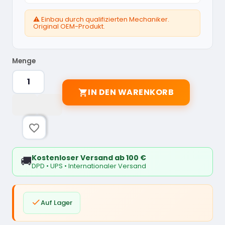
⚠️ Einbau durch qualifizierten Mechaniker.
Original OEM-Produkt.
Menge
IN DEN WARENKORB

favorite_border
Kostenloser Versand ab 100 €
🚚
DPD • UPS • Internationaler Versand

Auf Lager