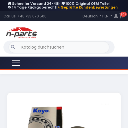
🚚 Schneller Versand 24-48h
|
🛡️ 100% Original OEM Teile
|
🔁 14 Tage Rückgaberecht
|
⭐ Geprüfte Kundenbewertungen
(0)
Language:

shopping_cart
Deutsch
PLN
Call us:
+48 733 670 500


search