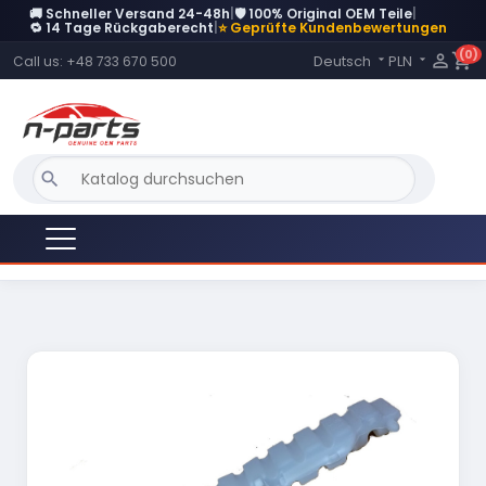
🚚 Schneller Versand 24-48h
|
🛡️ 100% Original OEM Teile
|
DERZEIT NICHT AUF LAGER
🔁 14 Tage Rückgaberecht
|
⭐ Geprüfte Kundenbewertungen
(0)
Language:

shopping_cart
Deutsch
PLN
Call us:
+48 733 670 500


search