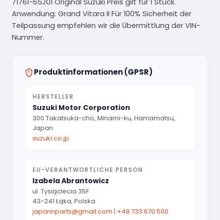
71761-65J01 Original Suzuki Preis gilt für 1 Stück.
Anwendung: Grand Vitara II Für 100% Sicherheit der
Teilpassung empfehlen wir die Übermittlung der VIN-
Nummer.
Produktinformationen (GPSR)
HERSTELLER
Suzuki Motor Corporation
300 Takatsuka-cho, Minami-ku, Hamamatsu,
Japan
suzuki.co.jp
EU-VERANTWORTLICHE PERSON
Izabela Abrantowicz
ul. Tysiąclecia 35F
43-241 Łąka, Polska
japannparts@gmail.com
|
+48 733 670 500