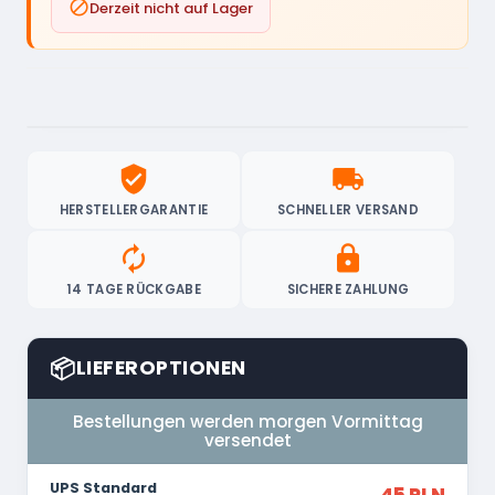

Derzeit nicht auf Lager
verified_user
local_shipping
HERSTELLERGARANTIE
SCHNELLER VERSAND
autorenew
lock
14 TAGE RÜCKGABE
SICHERE ZAHLUNG
📦
LIEFEROPTIONEN
Bestellungen werden morgen Vormittag
versendet
UPS Standard