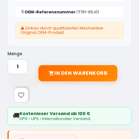
🔖
OEM-Referenznummer:
71761-65J01
⚠️ Einbau durch qualifizierten Mechaniker.
Original OEM-Produkt.
Menge
IN DEN WARENKORB

favorite_border
Kostenloser Versand ab 100 €
🚚
DPD • UPS • Internationaler Versand