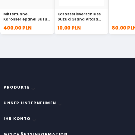
Mitteltunnel,
Karosserieverschluss
Karosseriepanel Suzuki
Suzuki Grand Vitara
Samurai 61600-70A10
Swift SX4 77111-63J00
400,00 PLN
10,00 PLN
80,00 PL
PRODUKTE

UNSER UNTERNEHMEN

IHR KONTO

GESCHÄFTSINFORMATION