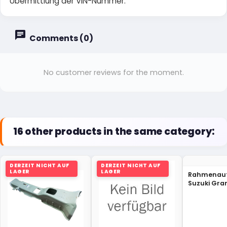
Übermittlung der VIN-Nummer.
Comments (0)
No customer reviews for the moment.
16 other products in the same category:
DERZEIT NICHT AUF
DERZEIT NICHT AUF
LAGER
LAGER
Rahmenau
Suzuki Gra
XL-7 71511-