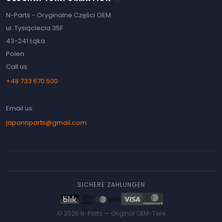
keyboard_arrow_down
N-Parts - Oryginalne Części OEM
ul. Tysiąclecia 35F
43-241 Łąka
Polen
Call us:
+48 733 670 500
Email us:
japannparts@gmail.com
SICHERE ZAHLUNGEN
© 2026 N-Parts —
Original OEM-Teile